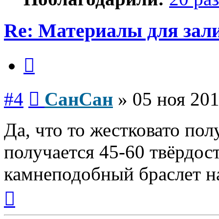
Re: Материалы для зал
Цитата
Сообщение
#4
СанСан
»
05 ноя 201
Да, что то жестковато пол
получается 45-60 твёрдос
камнеподобный браслет на
Вернуться
к
началу