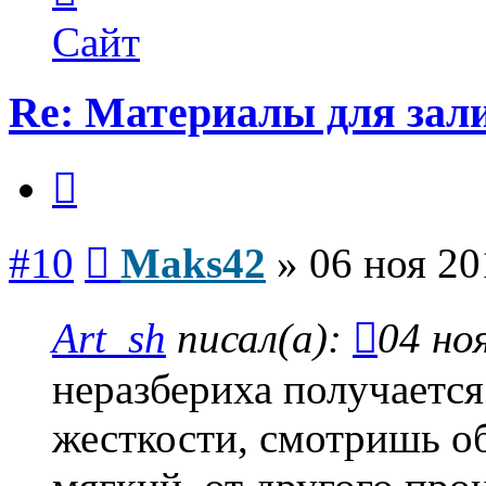
пользователя
Maks42
Сайт
Re: Материалы для зал
Цитата
Сообщение
#10
Maks42
»
06 ноя 20
Art_sh
писал(а):
04 но
неразбериха получается
жесткости, смотришь об