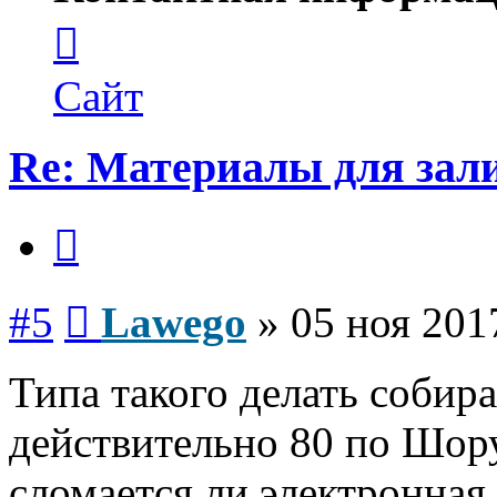
Контактная
информация
пользователя
Lawego
Сайт
Re: Материалы для зал
Цитата
Сообщение
#5
Lawego
»
05 ноя 201
Типа такого делать собира
действительно 80 по Шору
сломается ли электронная