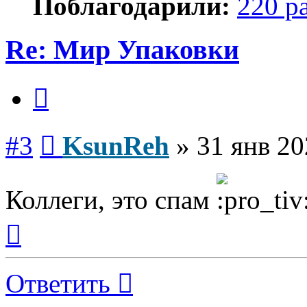
Поблагодарили:
220 р
Re: Мир Упаковки
Цитата
Сообщение
#3
KsunReh
»
31 янв 20
Коллеги, это спам
Вернуться
к
началу
Ответить