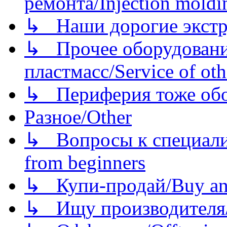
ремонта/Injection moldin
↳ Наши дорогие экстру
↳ Прочее оборудовани
пластмасс/Service of oth
↳ Периферия тоже обору
Разное/Other
↳ Вопросы к специали
from beginners
↳ Купи-продай/Buy and
↳ Ищу производителя/