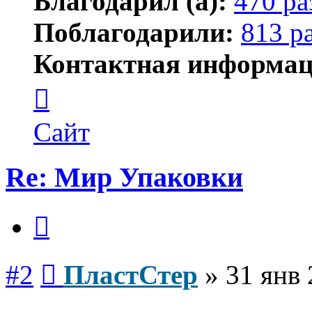
Благодарил (а):
470 ра
Поблагодарили:
813 р
Контактная информац
Контактная
информация
пользователя
ПластСтер
Сайт
Re: Мир Упаковки
Цитата
Сообщение
#2
ПластСтер
»
31 янв 