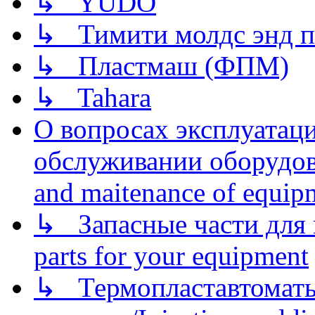
↳ YUDO
↳ Тимити молдс энд п
↳ Пластмаш (ФПМ)
↳ Tahara
О вопросах эксплуатаци
обслуживании оборудова
and maitenance of equip
↳ Запасные части для 
parts for your equipment
↳ Термопластавтоматы 