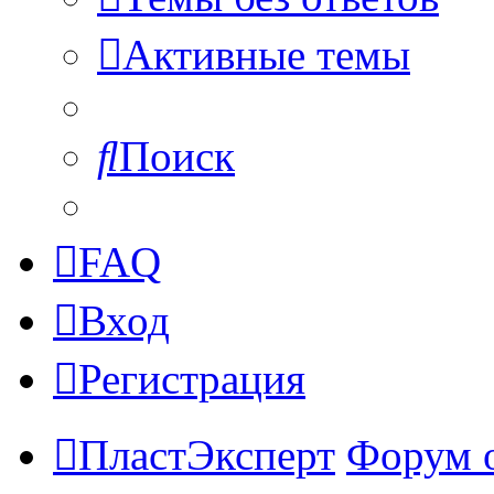
Активные темы
Поиск
FAQ
Вход
Регистрация
ПластЭксперт
Форум 