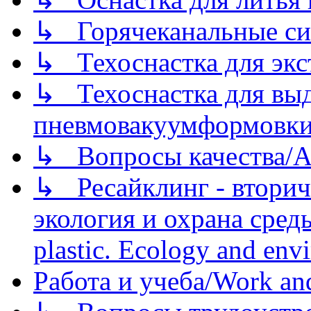
↳ Горячеканальные си
↳ Техоснастка для экс
↳ Техоснастка для вы
пневмовакуумформовк
↳ Вопросы качества/Abo
↳ Ресайклинг - вторич
экология и охрана среды/
plastic. Ecology and env
Работа и учеба/Work an