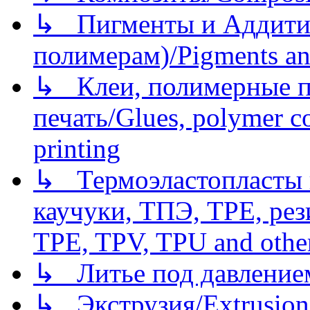
↳ Пигменты и Аддитив
полимерам)/Pigments an
↳ Клеи, полимерные по
печать/Glues, polymer co
printing
↳ Термоэластопласты и
каучуки, ТПЭ, TPE, рез
TPE, TPV, TPU and other
↳ Литье под давлением/
↳ Экструзия/Extrusion