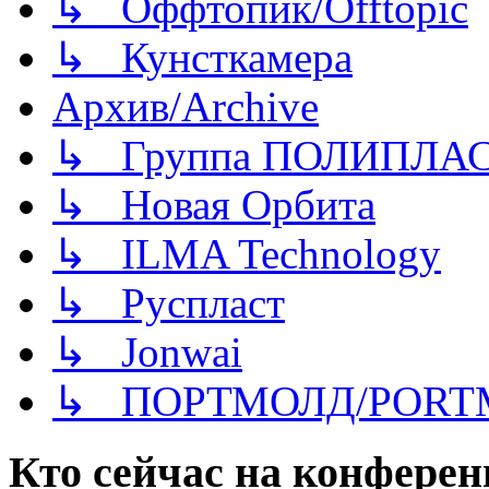
↳ Оффтопик/Offtopic
↳ Кунсткамера
Архив/Archive
↳ Группа ПОЛИПЛА
↳ Новая Орбита
↳ ILMA Technology
↳ Руспласт
↳ Jonwai
↳ ПОРТМОЛД/PORT
Кто сейчас на конфере