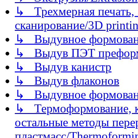
↳ Трехмерная печать,
сканирование/3D printin
↳ Выдувное формован
↳ Выдув ПЭТ префор
↳ Выдув канистр
↳ Выдув флаконов
↳ Выдувное формован
↳ Термоформование, ка
остальные методы пере
пластмасс/Thermoforming