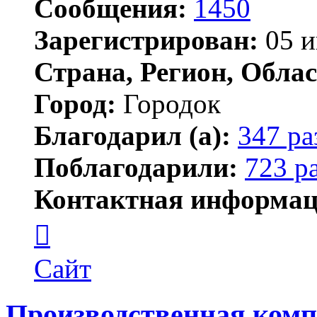
Сообщения:
1450
Зарегистрирован:
05 и
Страна, Регион, Облас
Город:
Городок
Благодарил (а):
347 ра
Поблагодарили:
723 р
Контактная информац
Контактная
информация
пользователя
Елена
Сайт
ПластЭксперт
Производственная ком