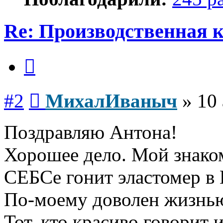
Re: Производственная
Цитата
Сообщение
#2
МихалИваныч
»
10 
Поздравляю Антона!
Хорошее дело. Мой знаком
СЕБСе гонит эластомер в
По-моему доволен жизнь
Тот, кто красиво говорит 