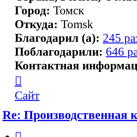
Город:
Томск
Откуда:
Tomsk
Благодарил (а):
245 ра
Поблагодарили:
646 р
Контактная информац
Контактная
информация
пользователя
Shadow
Сайт
Re: Производственная
Цитата