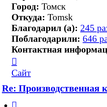
Город:
Томск
Откуда:
Tomsk
Благодарил (а):
245 ра
Поблагодарили:
646 р
Контактная информац
Контактная
информация
пользователя
Shadow
Сайт
Re: Производственная
Цитата