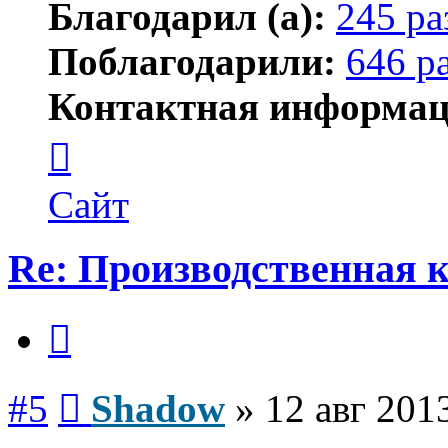
Благодарил (а):
245 ра
Поблагодарили:
646 р
Контактная информац
Контактная
информация
пользователя
Shadow
Сайт
Re: Производственная
Цитата
Сообщение
#5
Shadow
»
12 авг 201