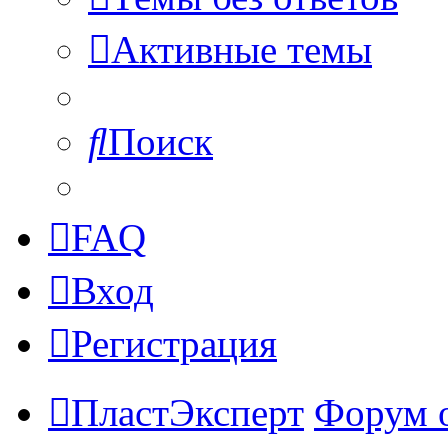
Активные темы
Поиск
FAQ
Вход
Регистрация
ПластЭксперт
Форум 