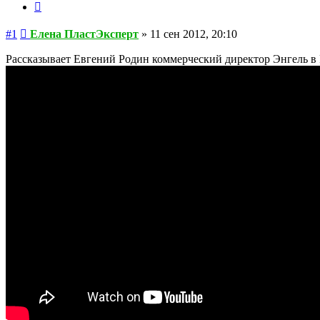
Цитата
Сообщение
#1
Елена ПластЭксперт
»
11 сен 2012, 20:10
Рассказывает Евгений Родин коммерческий директор Энгель в