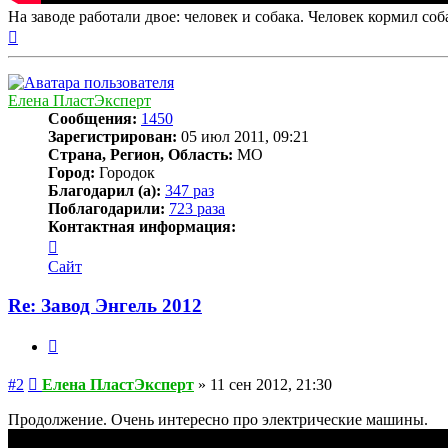
На заводе работали двое: человек и собака. Человек кормил соб
Вернуться
к
началу
Елена ПластЭксперт
Сообщения:
1450
Зарегистрирован:
05 июл 2011, 09:21
Страна, Регион, Область:
МО
Город:
Городок
Благодарил (а):
347 раз
Поблагодарили:
723 раза
Контактная информация:
Контактная
информация
Сайт
пользователя
Елена
Re: Завод Энгель 2012
ПластЭксперт
Цитата
Сообщение
#2
Елена ПластЭксперт
»
11 сен 2012, 21:30
Продолжение. Очень интересно про электрические машины.