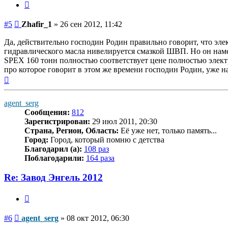
Цитата
Сообщение
#5
Zhafir_1
»
26 сен 2012, 11:42
Да, действительно господин Родин правильно говорит, что эле
гидравлического масла нивелируется смазкой ШВП. Но он наме
SPEX 160 тонн полностью соответствует цене полностью элект
про которое говорит в этом же времени господин Родин, уже на
Вернуться
к
началу
agent_serg
Сообщения:
812
Зарегистрирован:
29 июл 2011, 20:30
Страна, Регион, Область:
Её уже нет, только память...
Город:
Город, который помню с детства
Благодарил (а):
108 раз
Поблагодарили:
164 раза
Re: Завод Энгель 2012
Цитата
Сообщение
#6
agent_serg
»
08 окт 2012, 06:30