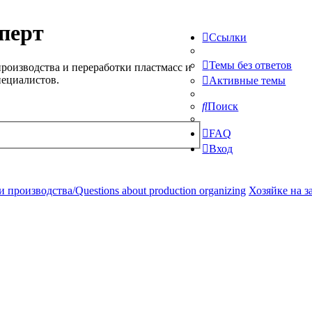
перт
Ссылки
Темы без ответов
роизводства и переработки пластмасс и
пециалистов.
Активные темы
Поиск
FAQ
Вход
производства/Questions about production organizing
Хозяйке на за