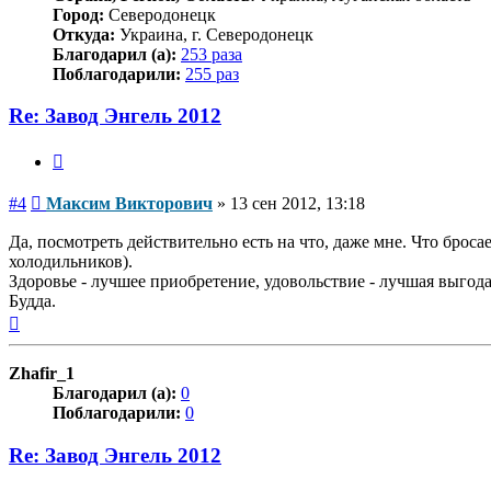
Город:
Северодонецк
Откуда:
Украина, г. Северодонецк
Благодарил (а):
253 раза
Поблагодарили:
255 раз
Re: Завод Энгель 2012
Цитата
Сообщение
#4
Максим Викторович
»
13 сен 2012, 13:18
Да, посмотреть действительно есть на что, даже мне. Что броса
холодильников).
Здоровье - лучшее приобретение, удовольствие - лучшая выго
Будда.
Вернуться
к
началу
Zhafir_1
Благодарил (а):
0
Поблагодарили:
0
Re: Завод Энгель 2012