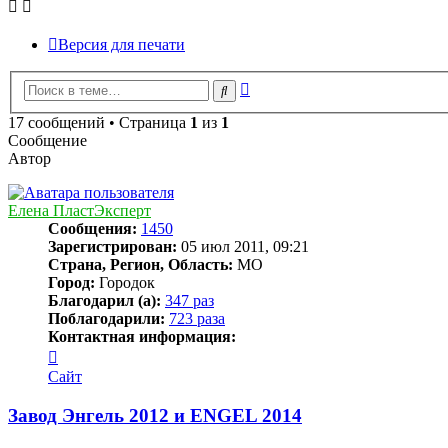
Версия для печати
Расширенный
Поиск
поиск
17 сообщений • Страница
1
из
1
Сообщение
Автор
Елена ПластЭксперт
Сообщения:
1450
Зарегистрирован:
05 июл 2011, 09:21
Страна, Регион, Область:
МО
Город:
Городок
Благодарил (а):
347 раз
Поблагодарили:
723 раза
Контактная информация:
Контактная
информация
Сайт
пользователя
Елена
Завод Энгель 2012 и ENGEL 2014
ПластЭксперт