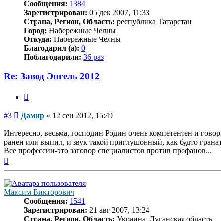
Сообщения:
1384
Зарегистрирован:
05 дек 2007, 11:33
Страна, Регион, Область:
республика Татарстан
Город:
Набережные Челны
Откуда:
Набережные Челны
Благодарил (а):
0
Поблагодарили:
36 раз
Re: Завод Энгель 2012
Цитата
Сообщение
#3
Дамир
»
12 сен 2012, 15:49
Интересно, весьма, господин Родин очень компетентен и говори
ранен или выпил, и звук такой приглушонный, как будто граната
Все профессии-это заговор специалистов против профанов...
Вернуться
к
началу
Максим Викторович
Сообщения:
1541
Зарегистрирован:
21 авг 2007, 13:24
Страна, Регион, Область:
Украина, Луганская область