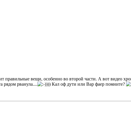
т правильные вещи, особенно во второй части. А вот видео хром
 рядом рванула....
))) Кал оф дути или Вар фаер помните?