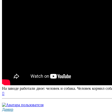
На заводе работали двое: человек и собака. Человек кормил соб
Вернуться
к
началу
Дамир