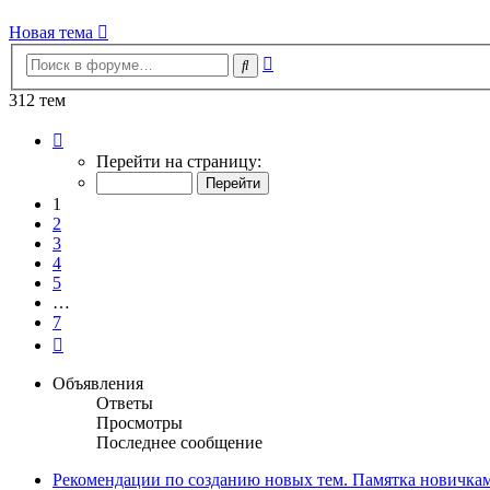
Новая тема
Расширенный
Поиск
поиск
312 тем
Страница
1
Перейти на страницу:
из
7
1
2
3
4
5
…
7
След.
Объявления
Ответы
Просмотры
Последнее сообщение
Рекомендации по созданию новых тем. Памятка новичкам