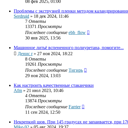
08 фев 2025, 01:00
Проблемы с экструзией пленки методом каландрирования
Serdruid
»
18 дек 2024, 11:46
7
Ответы
13371
Просмотры
Последнее сообщение
ebb_flow
30 янв 2025, 13:56
Машинное литьё вспененного полиуретана, помогите...
Денис r
»
27 ноя 2024, 18:22
8
Ответы
19261
Просмотры
Последнее сообщение
Тигирь
29 ноя 2024, 13:03
Как настроить качественные стаканчики
Afm
»
21 июл 2023, 10:46
4
Ответы
13874
Просмотры
Последнее сообщение
Farrier
11 сен 2024, 12:50
Некрепкий шов. При 145 градусах не запаивается, при 1
Mike-92
»
05 авг 2024, 19:37