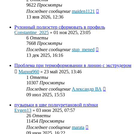
9622
Просмотры
Последнее сообщение
maiden1121
13 янв 2026, 12:36
Рулонный полиэстер сформовать в профиль
Constantine_2025
»
01 ноя 2025, 23:05
6
Ответы
7668
Просмотры
Последнее сообщение
stup_mened
13 дек 2025, 16:16
Проблема при термоформовании в линию с экструдером
Мария960
»
23 май 2025, 13:46
1
Ответы
10307
Просмотры
Последнее сообщение
Александр ВА
09 июл 2025, 15:53
пузырьки в шве полиуретановой плёнки
Evgen13
»
03 июн 2025, 07:57
26
Ответы
11454
Просмотры
Последнее сообщение
marata
09 июн 2025, 16:22