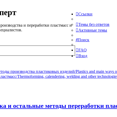
перт
Ссылки
Темы без ответов
роизводства и переработки пластмасс и
пециалистов.
Активные темы
Поиск
FAQ
Вход
ды производства пластиковых изделий/Plastics and main ways of pr
стмасс/Thermoforming, calendering, welding and other technologie
а и остальные методы переработки плас