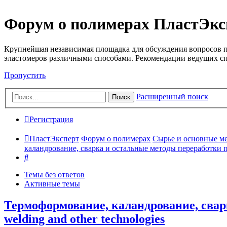
Форум о полимерах ПластЭкс
Крупнейшая независимая площадка для обсуждения вопросов п
эластомеров различными способами. Рекомендации ведущих с
Пропустить
Расширенный поиск
Поиск
Регистрация
ПластЭксперт
Форум о полимерах
Сырье и основные мето
каландрование, сварка и остальные методы переработки пла
Поиск
Темы без ответов
Активные темы
Термоформование, каландрование, сварк
welding and other technologies