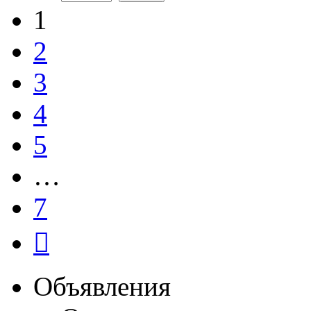
1
2
3
4
5
…
7
След.
Объявления