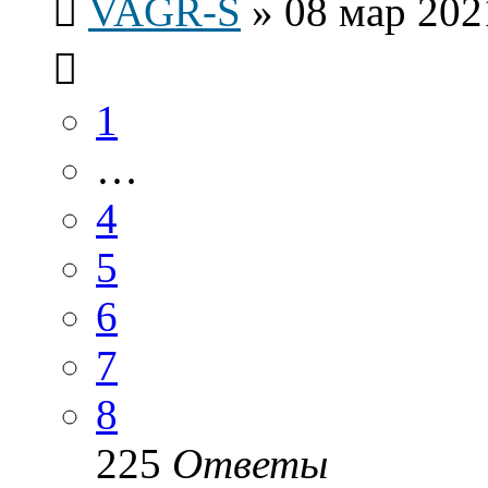
VAGR-S
»
08 мар 202
1
…
4
5
6
7
8
225
Ответы