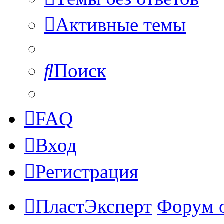
Активные темы
Поиск
FAQ
Вход
Регистрация
ПластЭксперт
Форум 