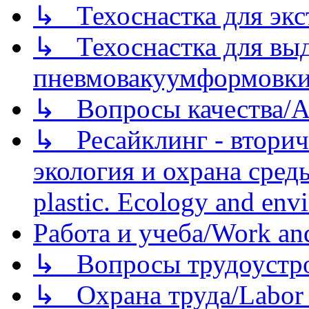
↳ Техоснастка для экс
↳ Техоснастка для вы
пневмовакуумформовк
↳ Вопросы качества/Abo
↳ Ресайклинг - вторич
экология и охрана среды/
plastic. Ecology and env
Работа и учеба/Work an
↳ Вопросы трудоустрой
↳ Охрана труда/Labor p