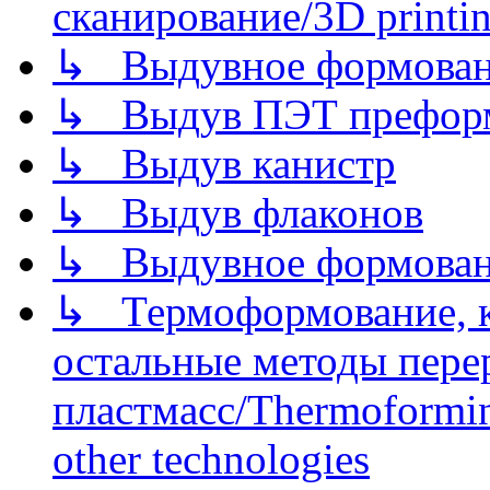
сканирование/3D printin
↳ Выдувное формован
↳ Выдув ПЭТ префор
↳ Выдув канистр
↳ Выдув флаконов
↳ Выдувное формован
↳ Термоформование, ка
остальные методы пере
пластмасс/Thermoforming
other technologies