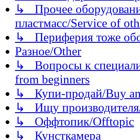
↳ Прочее оборудовани
пластмасс/Service of oth
↳ Периферия тоже обору
Разное/Other
↳ Вопросы к специали
from beginners
↳ Купи-продай/Buy and
↳ Ищу производителя/
↳ Оффтопик/Offtopic
↳ Кунсткамера