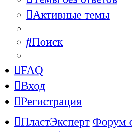
Активные темы
Поиск
FAQ
Вход
Регистрация
ПластЭксперт
Форум 