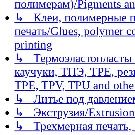
полимерам)/Pigments an
↳ Клеи, полимерные по
печать/Glues, polymer co
printing
↳ Термоэластопласты и
каучуки, ТПЭ, TPE, рез
TPE, TPV, TPU and other
↳ Литье под давлением/
↳ Экструзия/Extrusion
↳ Трехмерная печать,