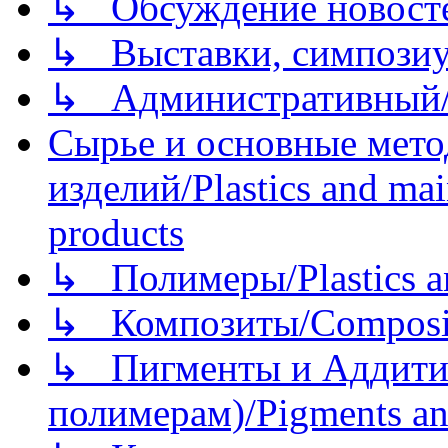
↳ Обсуждение новостей
↳ Выставки, симпозиу
↳ Административный/
Сырье и основные мето
изделий/Plastics and mai
products
↳ Полимеры/Plastics a
↳ Композиты/Сomposite
↳ Пигменты и Аддитив
полимерам)/Pigments an