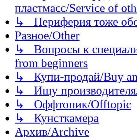
пластмасс/Service of oth
↳ Периферия тоже обору
Разное/Other
↳ Вопросы к специали
from beginners
↳ Купи-продай/Buy and
↳ Ищу производителя/
↳ Оффтопик/Offtopic
↳ Кунсткамера
Архив/Archive