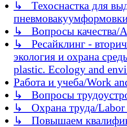
↳ Техоснастка для вы
пневмовакуумформовк
↳ Вопросы качества/Abo
↳ Ресайклинг - вторич
экология и охрана среды/
plastic. Ecology and env
Работа и учеба/Work an
↳ Вопросы трудоустрой
↳ Охрана труда/Labor p
↳ Повышаем квалификац