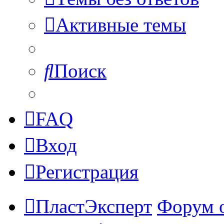
Активные темы
Поиск
FAQ
Вход
Регистрация
ПластЭксперт
Форум 