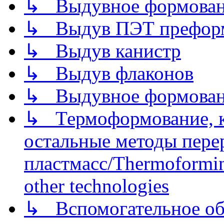
↳ Выдувное формован
↳ Выдув ПЭТ префор
↳ Выдув канистр
↳ Выдув флаконов
↳ Выдувное формован
↳ Термоформование, ка
остальные методы пере
пластмасс/Thermoforming
other technologies
↳ Вспомогательное об