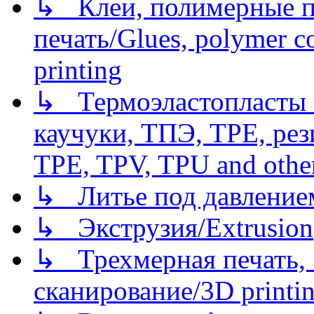
↳ Клеи, полимерные по
печать/Glues, polymer co
printing
↳ Термоэластопласты и
каучуки, ТПЭ, TPE, рез
TPE, TPV, TPU and other
↳ Литье под давлением/
↳ Экструзия/Extrusion
↳ Трехмерная печать,
сканирование/3D printin