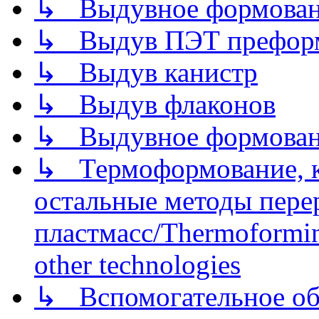
↳ Выдувное формован
↳ Выдув ПЭТ префор
↳ Выдув канистр
↳ Выдув флаконов
↳ Выдувное формован
↳ Термоформование, ка
остальные методы пере
пластмасс/Thermoforming
other technologies
↳ Вспомогательное об