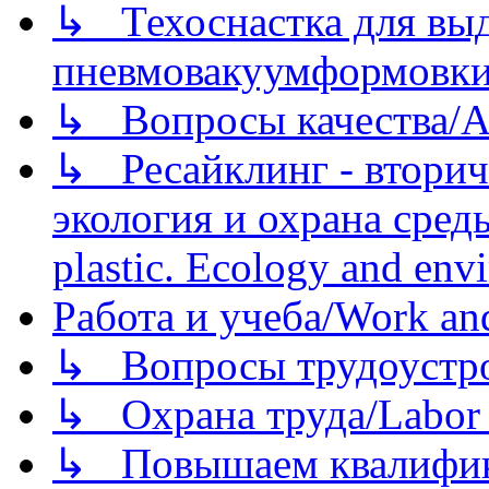
↳ Техоснастка для вы
пневмовакуумформовк
↳ Вопросы качества/Abo
↳ Ресайклинг - вторич
экология и охрана среды/
plastic. Ecology and env
Работа и учеба/Work an
↳ Вопросы трудоустрой
↳ Охрана труда/Labor p
↳ Повышаем квалификац