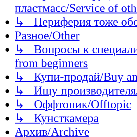
пластмасс/Service of oth
↳ Периферия тоже обору
Разное/Other
↳ Вопросы к специали
from beginners
↳ Купи-продай/Buy and
↳ Ищу производителя/
↳ Оффтопик/Offtopic
↳ Кунсткамера
Архив/Archive