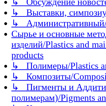
↳ Обсуждение новостей
↳ Выставки, симпозиу
↳ Административный/
Сырье и основные мето
изделий/Plastics and mai
products
↳ Полимеры/Plastics a
↳ Композиты/Сomposite
↳ Пигменты и Аддитив
полимерам)/Pigments an