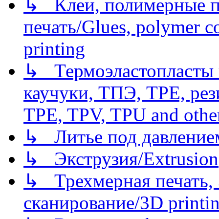
↳ Клеи, полимерные по
печать/Glues, polymer co
printing
↳ Термоэластопласты и
каучуки, ТПЭ, TPE, рез
TPE, TPV, TPU and other
↳ Литье под давлением/
↳ Экструзия/Extrusion
↳ Трехмерная печать,
сканирование/3D printin