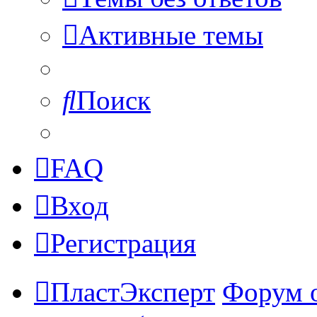
Активные темы
Поиск
FAQ
Вход
Регистрация
ПластЭксперт
Форум 