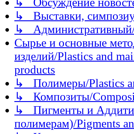
↳ Обсуждение новостей
↳ Выставки, симпозиу
↳ Административный/
Сырье и основные мето
изделий/Plastics and mai
products
↳ Полимеры/Plastics a
↳ Композиты/Сomposite
↳ Пигменты и Аддитив
полимерам)/Pigments an