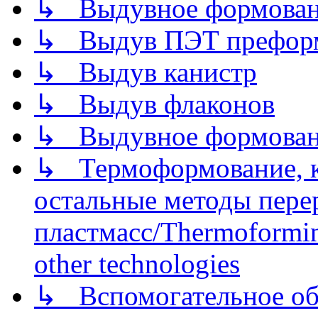
↳ Выдувное формован
↳ Выдув ПЭТ префор
↳ Выдув канистр
↳ Выдув флаконов
↳ Выдувное формован
↳ Термоформование, ка
остальные методы пере
пластмасс/Thermoforming
other technologies
↳ Вспомогательное об