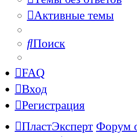
Активные темы
Поиск
FAQ
Вход
Регистрация
ПластЭксперт
Форум 