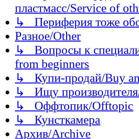
пластмасс/Service of oth
↳ Периферия тоже обору
Разное/Other
↳ Вопросы к специали
from beginners
↳ Купи-продай/Buy and
↳ Ищу производителя/
↳ Оффтопик/Offtopic
↳ Кунсткамера
Архив/Archive