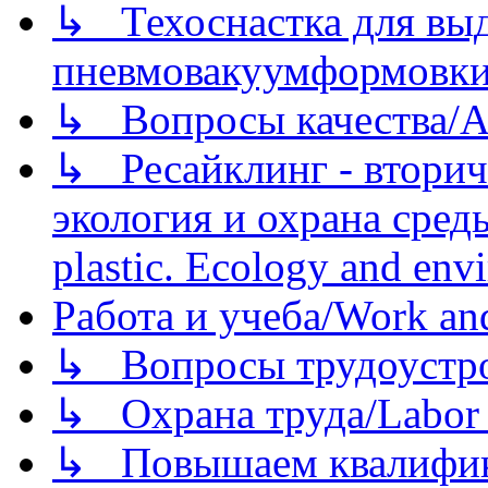
↳ Техоснастка для вы
пневмовакуумформовк
↳ Вопросы качества/Abo
↳ Ресайклинг - вторич
экология и охрана среды/
plastic. Ecology and env
Работа и учеба/Work an
↳ Вопросы трудоустрой
↳ Охрана труда/Labor p
↳ Повышаем квалификац