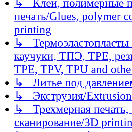
↳ Клеи, полимерные по
печать/Glues, polymer co
printing
↳ Термоэластопласты и
каучуки, ТПЭ, TPE, рез
TPE, TPV, TPU and other
↳ Литье под давлением/
↳ Экструзия/Extrusion
↳ Трехмерная печать,
сканирование/3D printin