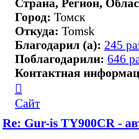
Страна, Регион, Облас
Город:
Томск
Откуда:
Tomsk
Благодарил (а):
245 ра
Поблагодарили:
646 р
Контактная информац
Контактная
информация
пользователя
Shadow
Сайт
Re: Gur-is TY900CR - а
Цитата