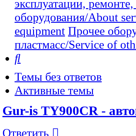
эксплуатации, ремонте
оборудования/About serv
equipment
Прочее обору
пластмасс/Service of oth
Поиск
Темы без ответов
Активные темы
Gur-is TY900CR - авт
Ответить