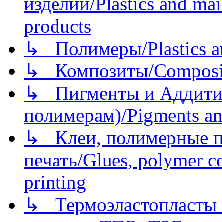
изделий/Plastics and mai
products
↳ Полимеры/Plastics a
↳ Композиты/Сomposite
↳ Пигменты и Аддитив
полимерам)/Pigments an
↳ Клеи, полимерные по
печать/Glues, polymer co
printing
↳ Термоэластопласты и