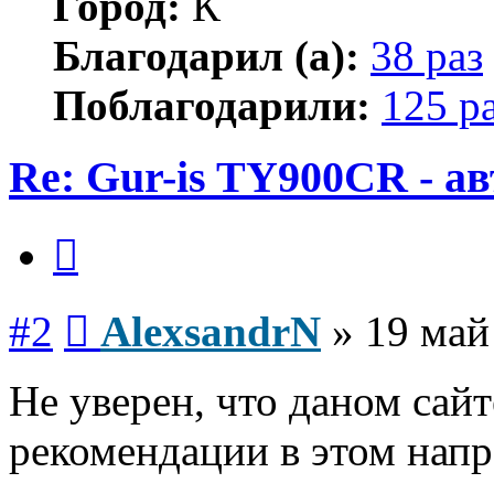
Город:
К
Благодарил (а):
38 раз
Поблагодарили:
125 р
Re: Gur-is TY900CR - а
Цитата
Сообщение
#2
AlexsandrN
»
19 май
Не уверен, что даном сай
рекомендации в этом напр