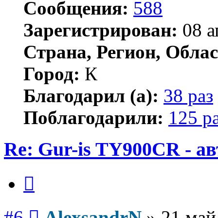
Сообщения:
588
Зарегистрирован:
08 а
Страна, Регион, Облас
Город:
К
Благодарил (а):
38 раз
Поблагодарили:
125 р
Re: Gur-is TY900CR - а
Цитата
Сообщение
#6
AlexsandrN
»
21 май