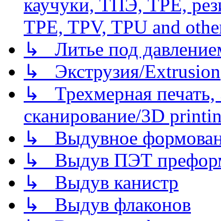
каучуки, ТПЭ, TPE, рез
TPE, TPV, TPU and other
↳ Литье под давлением/
↳ Экструзия/Extrusion
↳ Трехмерная печать,
сканирование/3D printin
↳ Выдувное формован
↳ Выдув ПЭТ префор
↳ Выдув канистр
↳ Выдув флаконов