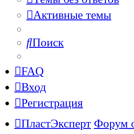
Активные темы
Поиск
FAQ
Вход
Регистрация
ПластЭксперт
Форум 