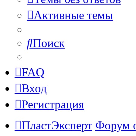
Активные темы
Поиск
FAQ
Вход
Регистрация
ПластЭксперт
Форум 