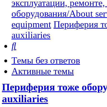
эксплуатации, ремонте
оборудования/About serv
equipment
Периферия то
auxiliaries
Поиск
Темы без ответов
Активные темы
Периферия тоже оборуд
auxiliaries