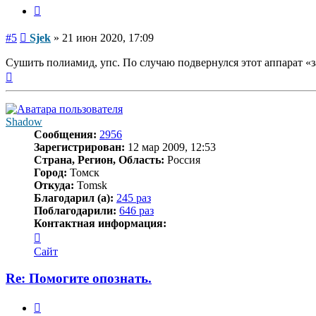
Цитата
Сообщение
#5
Sjek
»
21 июн 2020, 17:09
Сушить полиамид, упс. По случаю подвернулся этот аппарат «з
Вернуться
к
началу
Shadow
Сообщения:
2956
Зарегистрирован:
12 мар 2009, 12:53
Страна, Регион, Область:
Россия
Город:
Томск
Откуда:
Tomsk
Благодарил (а):
245 раз
Поблагодарили:
646 раз
Контактная информация:
Контактная
информация
Сайт
пользователя
Shadow
Re: Помогите опознать.
Цитата