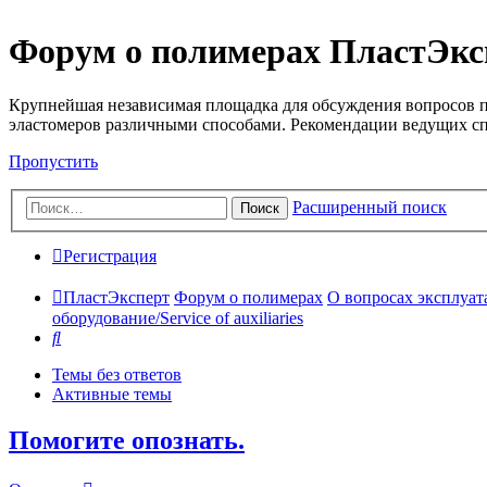
Форум о полимерах ПластЭкс
Крупнейшая независимая площадка для обсуждения вопросов п
эластомеров различными способами. Рекомендации ведущих с
Пропустить
Расширенный поиск
Поиск
Регистрация
ПластЭксперт
Форум о полимерах
О вопросах эксплуата
оборудование/Service of auxiliaries
Поиск
Темы без ответов
Активные темы
Помогите опознать.