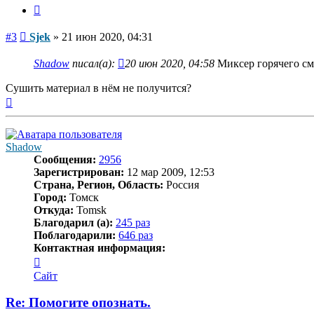
Цитата
Сообщение
#3
Sjek
»
21 июн 2020, 04:31
Shadow
писал(а):
20 июн 2020, 04:58
Миксер горячего сме
Сушить материал в нём не получится?
Вернуться
к
началу
Shadow
Сообщения:
2956
Зарегистрирован:
12 мар 2009, 12:53
Страна, Регион, Область:
Россия
Город:
Томск
Откуда:
Tomsk
Благодарил (а):
245 раз
Поблагодарили:
646 раз
Контактная информация:
Контактная
информация
Сайт
пользователя
Shadow
Re: Помогите опознать.