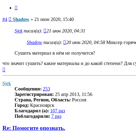
Цитата
Сообщение
#4
Shadow
»
21 июн 2020, 15:40
Sjek
писал(а):
21 июн 2020, 04:31
Shadow
писал(а):
20 июн 2020, 04:58
Миксер горяче
Сушить материал в нём не получится?
что значит сушить? какие материалы и до какой степени? Для с
Вернуться
к
началу
Sjek
Сообщения:
253
Зарегистрирован:
25 апр 2013, 11:56
Страна, Регион, Область:
Россия
Город:
Красноярск
Благодарил (а):
107 раз
Поблагодарили:
7 раз
Re: Помогите опознать.