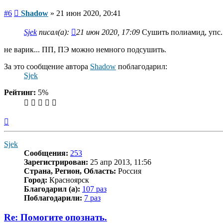
Сообщение
#6
Shadow
»
21 июн 2020, 20:41
Sjek
писал(а):
21 июн 2020, 17:09
Сушить полиамид, упс. 
не варик... ПП, ПЭ можно немного подсушить.
За это сообщение автора
Shadow
поблагодарил:
Sjek
Рейтинг:
5%
Вернуться
к
началу
Sjek
Сообщения:
253
Зарегистрирован:
25 апр 2013, 11:56
Страна, Регион, Область:
Россия
Город:
Красноярск
Благодарил (а):
107 раз
Поблагодарили:
7 раз
Re: Помогите опознать.