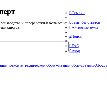
перт
Ссылки
Темы без ответов
роизводства и переработки пластмасс и
пециалистов.
Активные темы
Поиск
FAQ
Вход
ции, ремонте, техническом обслуживании оборудования/About serv