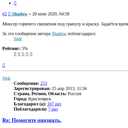
Цитата
Сообщение
#2
Shadow
»
20 июн 2020, 04:58
Миксер горячего смешения под гранулу и краску. Задаётся врем
За это сообщение автора
Shadow
поблагодарил:
Sjek
Рейтинг:
5%
Вернуться
к
началу
Sjek
Сообщения:
253
Зарегистрирован:
25 апр 2013, 11:56
Страна, Регион, Область:
Россия
Город:
Красноярск
Благодарил (а):
107 раз
Поблагодарили:
7 раз
Re: Помогите опознать.