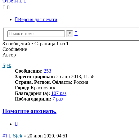
Ответить
Версия для печати
Расширенный
Поиск
поиск
8 сообщений • Страница
1
из
1
Сообщение
Автор
Sjek
Сообщения:
253
Зарегистрирован:
25 апр 2013, 11:56
Страна, Регион, Область:
Россия
Город:
Красноярск
Благодарил (а):
107 раз
Поблагодарили:
7 раз
Помогите опознать.
Цитата
Сообщение
#1
Sjek
»
20 июн 2020, 04:51