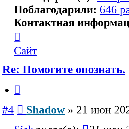
Поблагодарили:
646 р
Контактная информац
Контактная
информация
пользователя
Shadow
Сайт
Re: Помогите опознать.
Цитата
Сообщение
#4
Shadow
»
21 июн 202