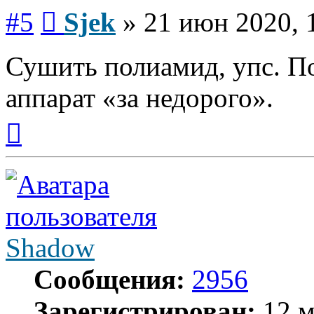
Сообщение
#5
Sjek
»
21 июн 2020, 
Сушить полиамид, упс. По
аппарат «за недорого».
Вернуться
к
началу
Shadow
Сообщения:
2956
Зарегистрирован:
12 м