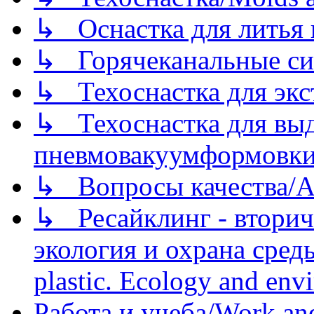
↳ Оснастка для литья 
↳ Горячеканальные си
↳ Техоснастка для экс
↳ Техоснастка для вы
пневмовакуумформовк
↳ Вопросы качества/Abo
↳ Ресайклинг - вторич
экология и охрана среды/
plastic. Ecology and env
Работа и учеба/Work an