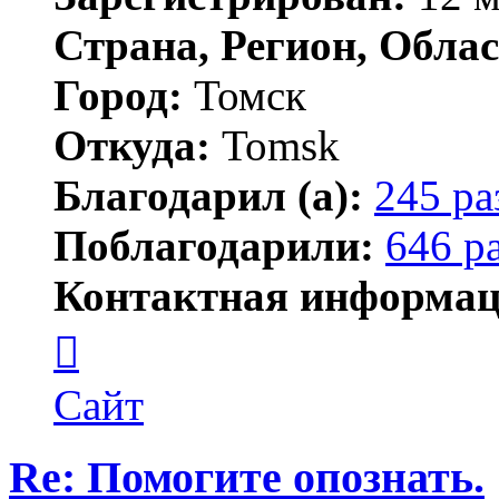
Страна, Регион, Облас
Город:
Томск
Откуда:
Tomsk
Благодарил (а):
245 ра
Поблагодарили:
646 р
Контактная информац
Контактная
информация
пользователя
Shadow
Сайт
Re: Помогите опознать.