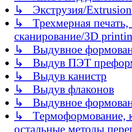
↳ Экструзия/Extrusion
↳ Трехмерная печать,
сканирование/3D printin
↳ Выдувное формован
↳ Выдув ПЭТ префор
↳ Выдув канистр
↳ Выдув флаконов
↳ Выдувное формован
↳ Термоформование, ка
остальные методы пере