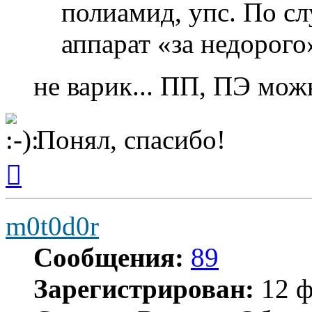
полиамид, упс. По сл
аппарат «за недорого
не варик... ПП, ПЭ мо
Понял, спасибо!
Вернуться
к
началу
m0t0d0r
Сообщения:
89
Зарегистрирован:
12 ф