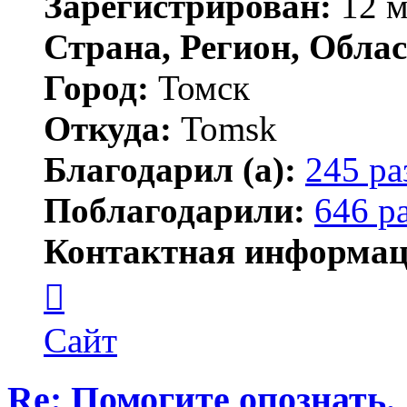
Зарегистрирован:
12 м
Страна, Регион, Облас
Город:
Томск
Откуда:
Tomsk
Благодарил (а):
245 ра
Поблагодарили:
646 р
Контактная информац
Контактная
информация
пользователя
Shadow
Сайт
Re: Помогите опознать.