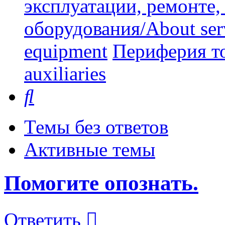
эксплуатации, ремонте
оборудования/About serv
equipment
Периферия то
auxiliaries
Поиск
Темы без ответов
Активные темы
Помогите опознать.
Ответить