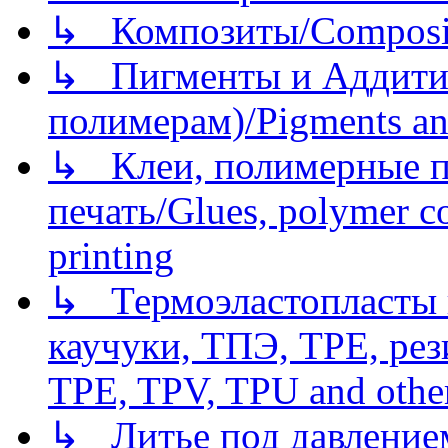
↳ Композиты/Сomposite
↳ Пигменты и Аддитив
полимерам)/Pigments an
↳ Клеи, полимерные по
печать/Glues, polymer co
printing
↳ Термоэластопласты и
каучуки, ТПЭ, TPE, рез
TPE, TPV, TPU and other
↳ Литье под давлением/