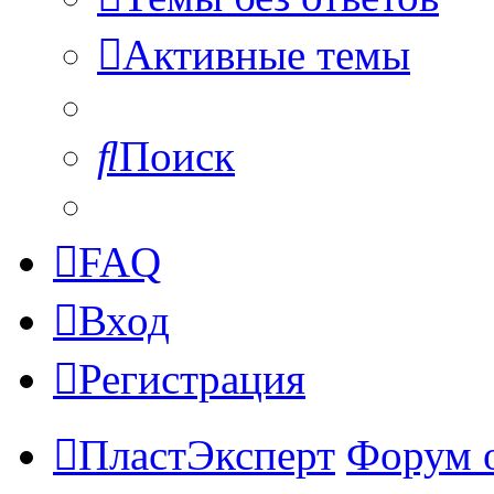
Активные темы
Поиск
FAQ
Вход
Регистрация
ПластЭксперт
Форум 