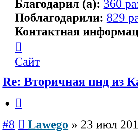
Благодарил (а):
360 ра
Поблагодарили:
829 р
Контактная информац
Контактная
информация
пользователя
Lawego
Сайт
Re: Вторичная пнд из К
Цитата
Сообщение
#8
Lawego
»
23 июл 201