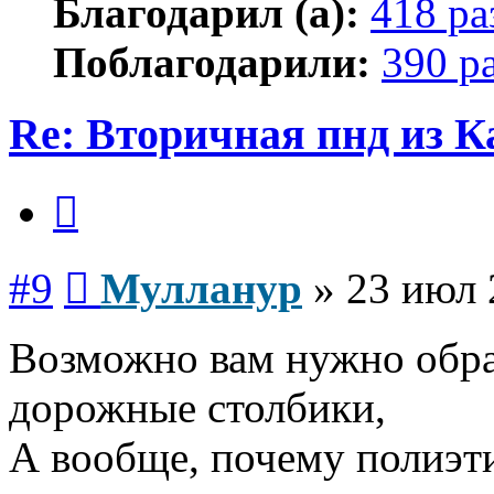
Благодарил (а):
418 ра
Поблагодарили:
390 р
Re: Вторичная пнд из К
Цитата
Сообщение
#9
Мулланур
»
23 июл 
Возможно вам нужно обра
дорожные столбики,
А вообще, почему полиэти
Вернуться