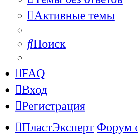
Активные темы
Поиск
FAQ
Вход
Регистрация
ПластЭксперт
Форум 