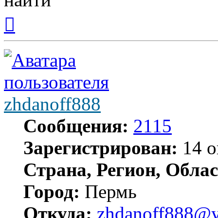
Вернуться
к
началу
zhdanoff888
Сообщения:
2115
Зарегистрирован:
14 о
Страна, Регион, Облас
Город:
Пермь
Откуда:
zhdanoff888@y