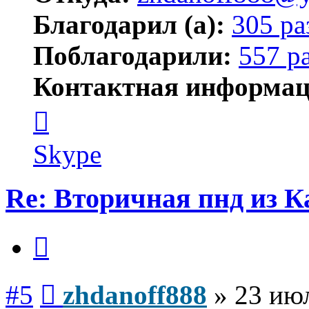
Благодарил (а):
305 ра
Поблагодарили:
557 р
Контактная информац
Контактная
информация
пользователя
zhdanoff888
Skype
Re: Вторичная пнд из К
Цитата
Сообщение
#5
zhdanoff888
»
23 июл