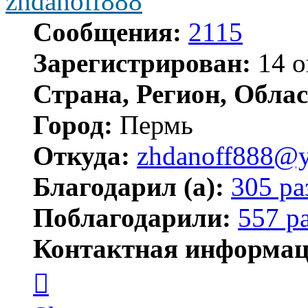
zhdanoff888
Сообщения:
2115
Зарегистрирован:
14 о
Страна, Регион, Облас
Город:
Пермь
Откуда:
zhdanoff888@y
Благодарил (а):
305 ра
Поблагодарили:
557 р
Контактная информац
Контактная
информация
пользователя
zhdanoff888