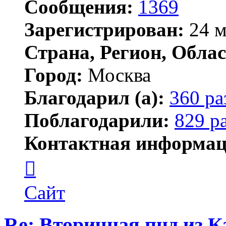
Сообщения:
1369
Зарегистрирован:
24 м
Страна, Регион, Облас
Город:
Москва
Благодарил (а):
360 ра
Поблагодарили:
829 р
Контактная информац
Контактная
информация
пользователя
Lawego
Сайт
Re: Вторичная пнд из К