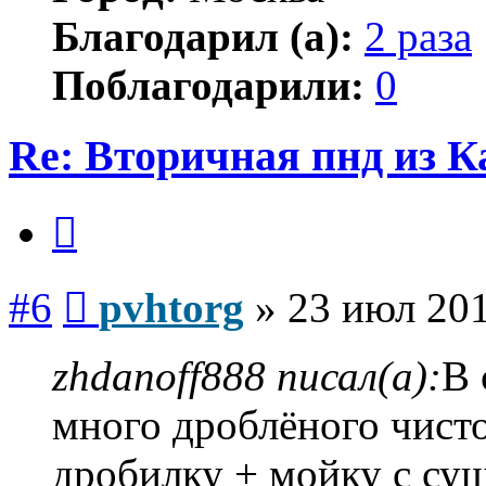
Благодарил (а):
2 раза
Поблагодарили:
0
Re: Вторичная пнд из К
Цитата
Сообщение
#6
pvhtorg
»
23 июл 201
zhdanoff888 писал(а):
В 
много дроблёного чисто
дробилку + мойку с су