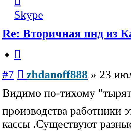
информация
пользователя
zhdanoff888
Skype
Re: Вторичная пнд из К
Цитата
Сообщение
#7
zhdanoff888
»
23 июл
Видимо по-тихому "тырят
производства работники 
кассы .Существуют разные