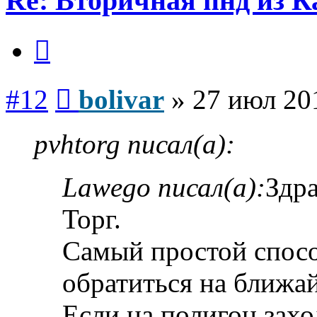
Re: Вторичная пнд из К
Цитата
Сообщение
#12
bolivar
»
27 июл 20
pvhtorg писал(а):
Lawego писал(а):
Здр
Торг.
Самый простой спосо
обратиться на ближа
Если на полигон захо