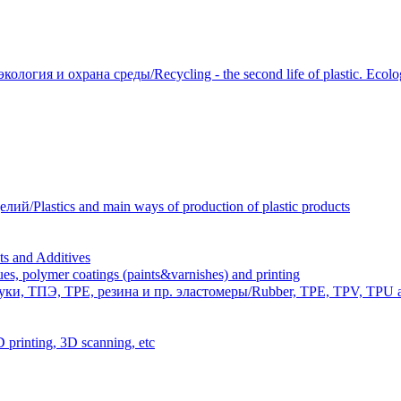
огия и охрана среды/Recycling - the second life of plastic. Ecolog
Plastics and main ways of production of plastic products
 and Additives
polymer coatings (paints&varnishes) and printing
и, ТПЭ, TPE, резина и пр. эластомеры/Rubber, TPE, TPV, TPU an
inting, 3D scanning, etc