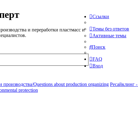
перт
Ссылки
Темы без ответов
роизводства и переработки пластмасс и
пециалистов.
Активные темы
Поиск
FAQ
Вход
производства/Questions about production organizing
Ресайклинг -
ronmental protection