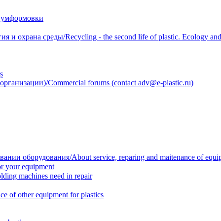
уумформовки
 охрана среды/Recycling - the second life of plastic. Ecology and 
s
анизации)/Commercial forums (contact adv@e-plastic.ru)
нии оборудования/About service, reparing and maitenance of equi
r your equipment
ing machines need in repair
f other equipment for plastics