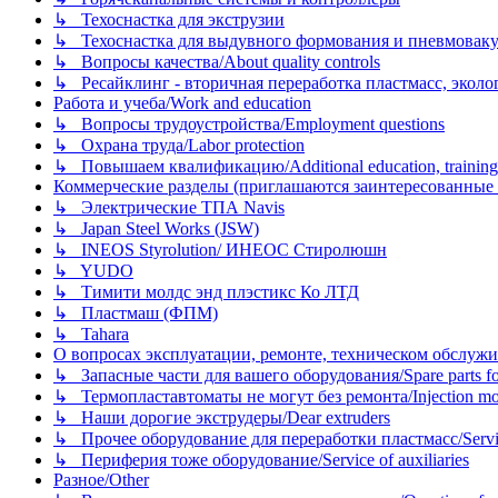
↳ Техоснастка для экструзии
↳ Техоснастка для выдувного формования и пневмовак
↳ Вопросы качества/About quality controls
↳ Ресайклинг - вторичная переработка пластмасс, экология и
Работа и учеба/Work and education
↳ Вопросы трудоустройства/Employment questions
↳ Охрана труда/Labor protection
↳ Повышаем квалификацию/Additional education, training
Коммерческие разделы (приглашаются заинтересованные орг
↳ Электрические ТПА Navis
↳ Japan Steel Works (JSW)
↳ INEOS Styrolution/ ИНЕОС Стиролюшн
↳ YUDO
↳ Тимити молдс энд плэстикс Ко ЛТД
↳ Пластмаш (ФПМ)
↳ Tahara
О вопросах эксплуатации, ремонте, техническом обслужива
↳ Запасные части для вашего оборудования/Spare parts fo
↳ Термопластавтоматы не могут без ремонта/Injection mold
↳ Наши дорогие экструдеры/Dear extruders
↳ Прочее оборудование для переработки пластмасс/Service o
↳ Периферия тоже оборудование/Service of auxiliaries
Разное/Other