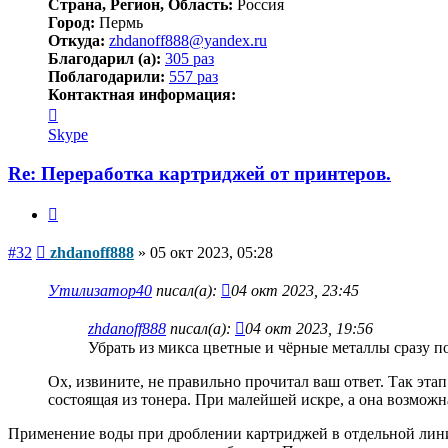
Страна, Регион, Область:
Россия
Город:
Пермь
Откуда:
zhdanoff888@yandex.ru
Благодарил (а):
305 раз
Поблагодарили:
557 раз
Контактная информация:
Контактная
информация
Skype
пользователя
zhdanoff888
Re: Переработка картриджей от принтеров.
Цитата
Сообщение
#32
zhdanoff888
»
05 окт 2023, 05:28
Утилизатор40
писал(а):
04 окт 2023, 23:45
zhdanoff888
писал(а):
04 окт 2023, 19:56
Убрать из микса цветные и чёрные металлы сразу по
Ох, извините, не правильно прочитал ваш ответ. Так эта
состоящая из тонера. При малейшей искре, а она возможна,
Применение воды при дроблении картриджей в отдельной лини