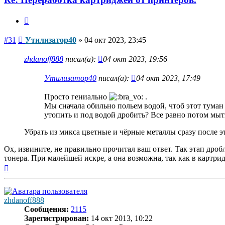
Цитата
Сообщение
#31
Утилизатор40
»
04 окт 2023, 23:45
zhdanoff888
писал(а):
04 окт 2023, 19:56
Утилизатор40
писал(а):
04 окт 2023, 17:49
Просто гениально
.
Мы сначала обильно польем водой, чтоб этот туман
утопить и под водой дробить? Все равно потом мы
Убрать из микса цветные и чёрные металлы сразу после э
Ох, извините, не правильно прочитал ваш ответ. Так этап дроб
тонера. При малейшей искре, а она возможна, так как в картрид
Вернуться
к
началу
zhdanoff888
Сообщения:
2115
Зарегистрирован:
14 окт 2013, 10:22