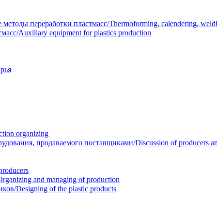
тоды переработки пластмасс/Thermoforming, calendering, welding
/Auxiliary equipment for plastics production
рья
ion organizing
вания, продаваемого поставщиками/Discussion of producers and r
roducers
anizing and managing of production
/Designing of the plastic products