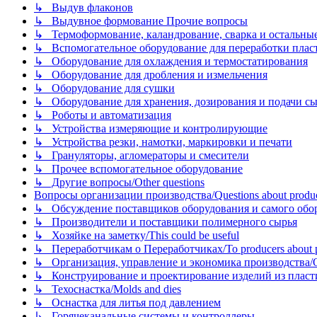
↳ Выдув флаконов
↳ Выдувное формование Прочие вопросы
↳ Термоформование, каландрование, сварка и остальные ме
↳ Вспомогательное оборудование для переработки пластмасс
↳ Оборудование для охлаждения и термостатирования
↳ Оборудование для дробления и измельчения
↳ Оборудование для сушки
↳ Оборудование для хранения, дозирования и подачи сы
↳ Роботы и автоматизация
↳ Устройства измеряющие и контролирующие
↳ Устройства резки, намотки, маркировки и печати
↳ Грануляторы, агломераторы и смесители
↳ Прочее вспомогательное оборудование
↳ Другие вопросы/Other questions
Вопросы организации производства/Questions about product
↳ Обсуждение поставщиков оборудования и самого оборудо
↳ Производители и поставщики полимерного сырья
↳ Хозяйке на заметку/This could be useful
↳ Переработчикам о Переработчиках/To producers about p
↳ Организация, управление и экономика производства/Org
↳ Конструирование и проектирование изделий из пластиков
↳ Техоснастка/Molds and dies
↳ Оснастка для литья под давлением
↳ Горячеканальные системы и контроллеры