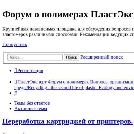
Форум о полимерах ПластЭкс
Крупнейшая независимая площадка для обсуждения вопросов п
эластомеров различными способами. Рекомендации ведущих с
Пропустить
Расширенный поиск
Поиск
Регистрация
ПластЭксперт
Форум о полимерах
Вопросы организации 
среды/Recycling - the second life of plastic. Ecology and envi
Поиск
Темы без ответов
Активные темы
Переработка картриджей от принтеров.