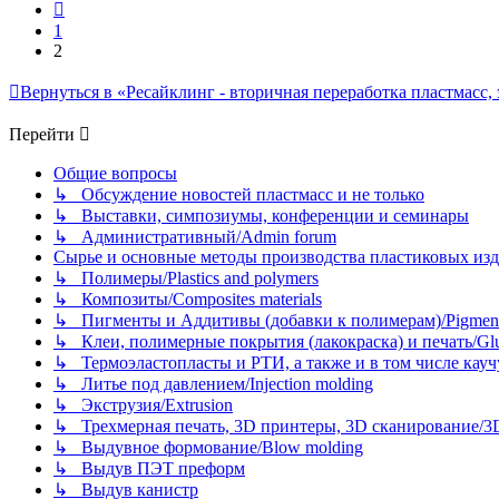
Пред.
1
2
Вернуться в «Ресайклинг - вторичная переработка пластмасс, экол
Перейти
Общие вопросы
↳ Обсуждение новостей пластмасс и не только
↳ Выставки, симпозиумы, конференции и семинары
↳ Административный/Admin forum
Сырье и основные методы производства пластиковых изделий/
↳ Полимеры/Plastics and polymers
↳ Композиты/Сomposites materials
↳ Пигменты и Аддитивы (добавки к полимерам)/Pigments
↳ Клеи, полимерные покрытия (лакокраска) и печать/Glues, 
↳ Термоэластопласты и РТИ, а также и в том числе каучук
↳ Литье под давлением/Injection molding
↳ Экструзия/Extrusion
↳ Трехмерная печать, 3D принтеры, 3D сканирование/3D pr
↳ Выдувное формование/Blow molding
↳ Выдув ПЭТ преформ
↳ Выдув канистр