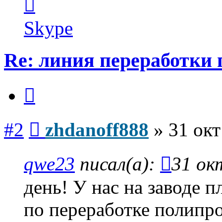
информация
пользователя
zhdanoff888
Skype
Re: линия переработки
Цитата
Сообщение
#2
zhdanoff888
»
31 окт
qwe23
писал(а):
31 ок
день! У нас на заводе 
по переработке полипр