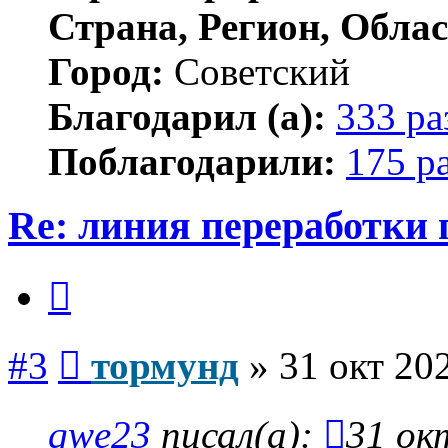
Страна, Регион, Облас
Город:
Советский
Благодарил (а):
333 ра
Поблагодарили:
175 р
Re: линия переработки
Цитата
Сообщение
#3
тормунд
»
31 окт 20
qwe23
писал(а):
31 ок