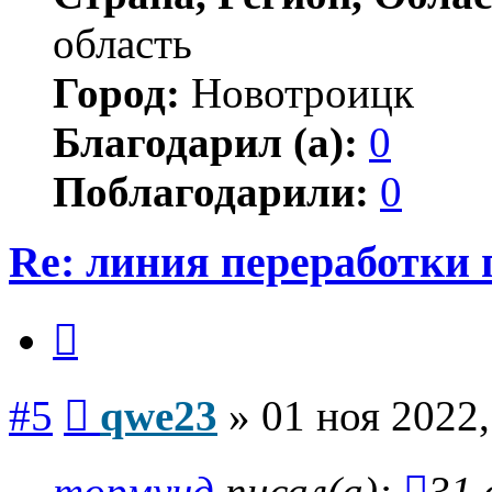
область
Город:
Новотроицк
Благодарил (а):
0
Поблагодарили:
0
Re: линия переработки
Цитата
Сообщение
#5
qwe23
»
01 ноя 2022,
тормунд
писал(а):
31 