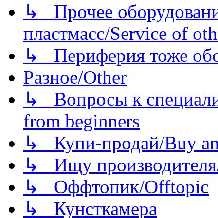
↳ Прочее оборудовани
пластмасс/Service of oth
↳ Периферия тоже обору
Разное/Other
↳ Вопросы к специали
from beginners
↳ Купи-продай/Buy and
↳ Ищу производителя/
↳ Оффтопик/Offtopic
↳ Кунсткамера