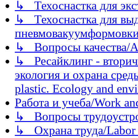
↳ Техоснастка для экс
↳ Техоснастка для вы
пневмовакуумформовк
↳ Вопросы качества/Abo
↳ Ресайклинг - вторич
экология и охрана среды/
plastic. Ecology and env
Работа и учеба/Work an
↳ Вопросы трудоустрой
↳ Охрана труда/Labor p