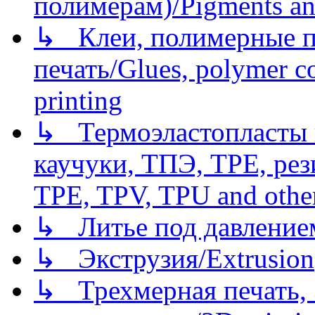
полимерам)/Pigments an
↳ Клеи, полимерные по
печать/Glues, polymer co
printing
↳ Термоэластопласты и
каучуки, ТПЭ, TPE, рез
TPE, TPV, TPU and other
↳ Литье под давлением/
↳ Экструзия/Extrusion
↳ Трехмерная печать,