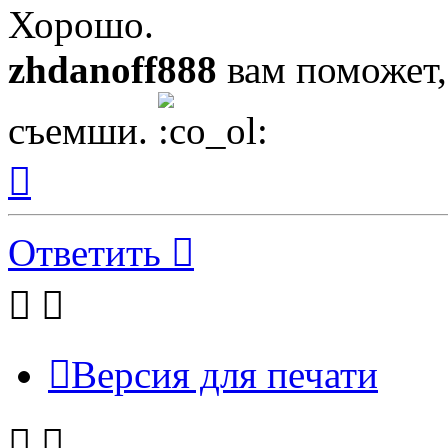
Хорошо.
zhdanoff888
вам поможет,
съемши.
Вернуться
к
началу
Ответить
Версия для печати