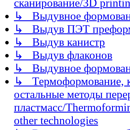
сканирование/3D printin
↳ Выдувное формован
↳ Выдув ПЭТ префор
↳ Выдув канистр
↳ Выдув флаконов
↳ Выдувное формован
↳ Термоформование, ка
остальные методы пере
пластмасс/Thermoforming
other technologies