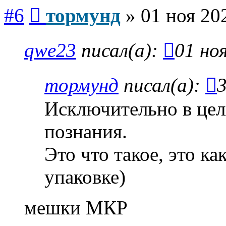
Сообщение
#6
тормунд
»
01 ноя 20
qwe23
писал(а):
01 но
тормунд
писал(а):
3
Исключительно в цел
познания.
Это что такое, это ка
упаковке)
мешки МКР