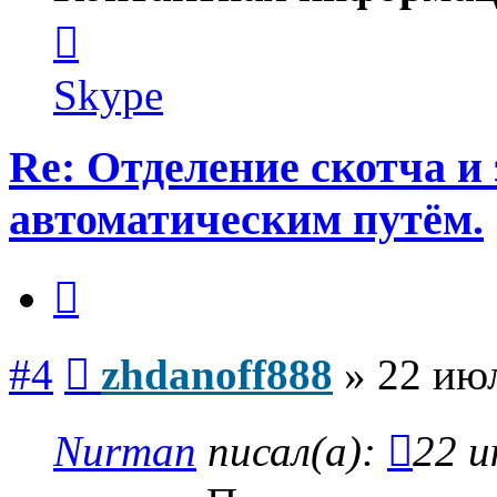
Контактная
информация
пользователя
zhdanoff888
Skype
Re: Отделение скотча и
автоматическим путём.
Цитата
Сообщение
#4
zhdanoff888
»
22 июл
Nurman
писал(а):
22 и