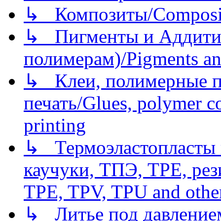
↳ Композиты/Сomposite
↳ Пигменты и Аддитив
полимерам)/Pigments an
↳ Клеи, полимерные по
печать/Glues, polymer co
printing
↳ Термоэластопласты и
каучуки, ТПЭ, TPE, рез
TPE, TPV, TPU and other
↳ Литье под давлением/