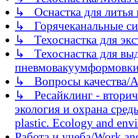
↳ Оснастка для литья 
↳ Горячеканальные си
↳ Техоснастка для экс
↳ Техоснастка для вы
пневмовакуумформовк
↳ Вопросы качества/Abo
↳ Ресайклинг - вторич
экология и охрана среды/
plastic. Ecology and env
Работа и учеба/Work an