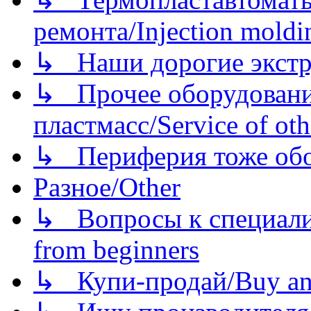
ремонта/Injection moldin
↳ Наши дорогие экстру
↳ Прочее оборудовани
пластмасс/Service of oth
↳ Периферия тоже обору
Разное/Other
↳ Вопросы к специали
from beginners
↳ Купи-продай/Buy and