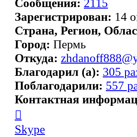
Сообщения:
2115
Зарегистрирован:
14 о
Страна, Регион, Облас
Город:
Пермь
Откуда:
zhdanoff888@y
Благодарил (а):
305 ра
Поблагодарили:
557 р
Контактная информац
Контактная
информация
пользователя
zhdanoff888
Skype