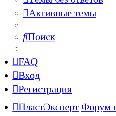
Активные темы
Поиск
FAQ
Вход
Регистрация
ПластЭксперт
Форум 