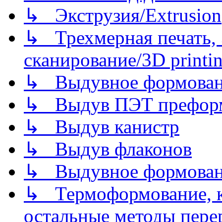
↳ Экструзия/Extrusion
↳ Трехмерная печать,
сканирование/3D printin
↳ Выдувное формован
↳ Выдув ПЭТ префор
↳ Выдув канистр
↳ Выдув флаконов
↳ Выдувное формован
↳ Термоформование, ка
остальные методы пере