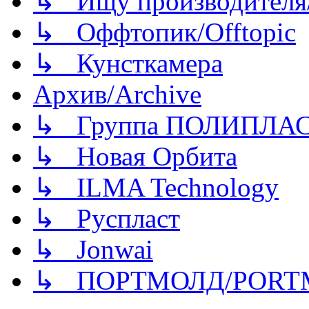
↳ Ищу производителя/
↳ Оффтопик/Offtopic
↳ Кунсткамера
Архив/Archive
↳ Группа ПОЛИПЛА
↳ Новая Орбита
↳ ILMA Technology
↳ Руспласт
↳ Jonwai
↳ ПОРТМОЛД/PORT