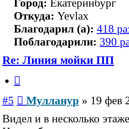
Город:
Екатеринбург
Откуда:
Yevlax
Благодарил (а):
418 ра
Поблагодарили:
390 р
Re: Линия мойки ПП
Цитата
Сообщение
#5
Мулланур
»
19 фев 
Видел и в несколько этаже