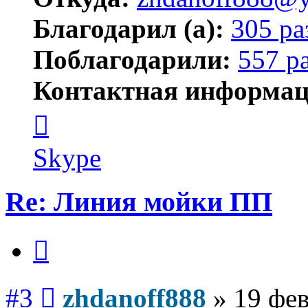
Благодарил (а):
305 ра
Поблагодарили:
557 р
Контактная информац
Контактная
информация
пользователя
zhdanoff888
Skype
Re: Линия мойки ПП
Цитата
Сообщение
#3
zhdanoff888
»
19 фев