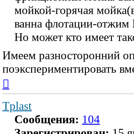
мойкой-горячая мойка(
ванна флотации-отжи
Но может кто имеет та
Имеем разносторонний оп
поэкспериментировать вме
Вернуться
к
началу
Tplast
Сообщения:
104
Зарегистрирован:
15 я