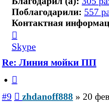
Благодарил (а):
305 ра
Поблагодарили:
557 р
Контактная информац
Контактная
информация
пользователя
zhdanoff888
Skype
Re: Линия мойки ПП
Цитата
Сообщение
#9
zhdanoff888
»
20 фев