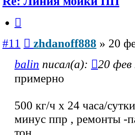
Re: Линия мойки ПП
Цитата
Сообщение
#11
zhdanoff888
»
20 фе
balin
писал(а):
20 фев 
примерно
500 кг/ч х 24 часа/сутк
минус ппр , ремонты -п
тон