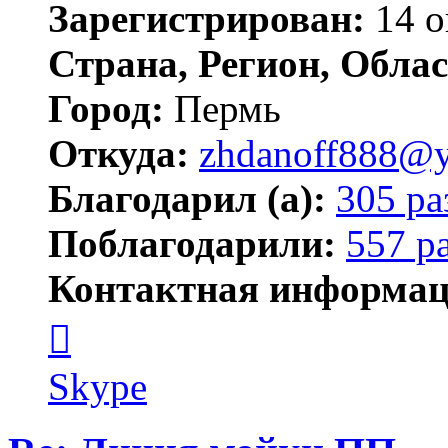
Зарегистрирован:
14 о
Страна, Регион, Облас
Город:
Пермь
Откуда:
zhdanoff888@y
Благодарил (а):
305 ра
Поблагодарили:
557 р
Контактная информац
Контактная
информация
пользователя
zhdanoff888
Skype