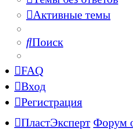
Активные темы
Поиск
FAQ
Вход
Регистрация
ПластЭксперт
Форум 