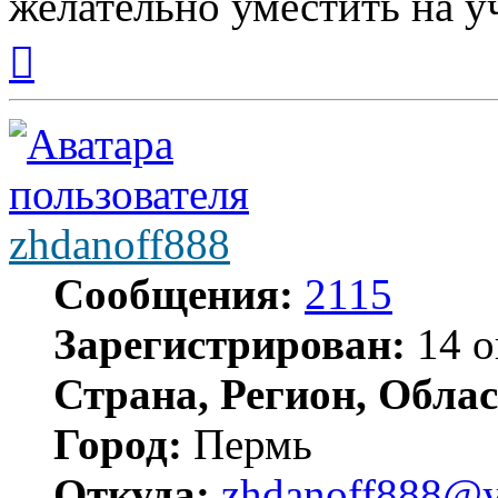
желательно уместить на у
Вернуться
к
началу
zhdanoff888
Сообщения:
2115
Зарегистрирован:
14 о
Страна, Регион, Облас
Город:
Пермь
Откуда:
zhdanoff888@y