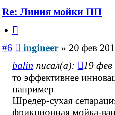
Re: Линия мойки ПП
Цитата
Сообщение
#6
ingineer
»
20 фев 201
balin
писал(а):
19 фев 
то эффективнее иннова
например
Шредер-сухая сепарац
фрикционная мойка-ван