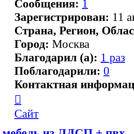
Сообщения:
1
Зарегистрирован:
11 а
Страна, Регион, Облас
Город:
Москва
Благодарил (а):
1 раз
Поблагодарили:
0
Контактная информац
Контактная
информация
пользователя
777rich
Сайт
мебель из ЛДСП + пвх