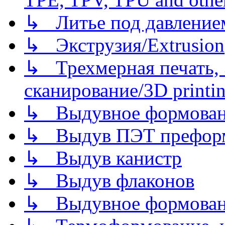
↳ Литье под давлением/
↳ Экструзия/Extrusion
↳ Трехмерная печать,
сканирование/3D printin
↳ Выдувное формован
↳ Выдув ПЭТ префор
↳ Выдув канистр
↳ Выдув флаконов
↳ Выдувное формован