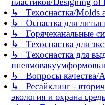
пластиков/Designing of t
↳ Техоснастка/Molds a
↳ Оснастка для литья 
↳ Горячеканальные си
↳ Техоснастка для экс
↳ Техоснастка для вы
пневмовакуумформовк
↳ Вопросы качества/Abo
↳ Ресайклинг - вторич
экология и охрана среды/