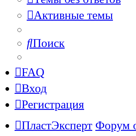
Активные темы
Поиск
FAQ
Вход
Регистрация
ПластЭксперт
Форум 