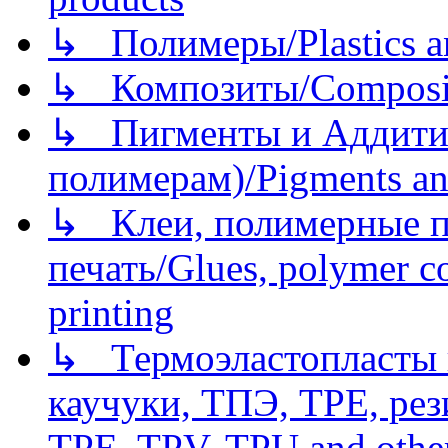
↳ Полимеры/Plastics a
↳ Композиты/Сomposite
↳ Пигменты и Аддитив
полимерам)/Pigments an
↳ Клеи, полимерные по
печать/Glues, polymer co
printing
↳ Термоэластопласты и
каучуки, ТПЭ, TPE, рез
TPE, TPV, TPU and other