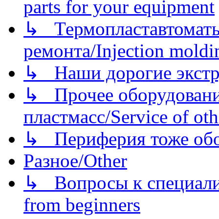
parts for your equipment
↳ Термопластавтоматы 
ремонта/Injection moldin
↳ Наши дорогие экстру
↳ Прочее оборудовани
пластмасс/Service of oth
↳ Периферия тоже обору
Разное/Other
↳ Вопросы к специали
from beginners