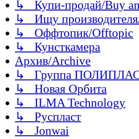
↳ Купи-продай/Buy and
↳ Ищу производителя/
↳ Оффтопик/Offtopic
↳ Кунсткамера
Архив/Archive
↳ Группа ПОЛИПЛА
↳ Новая Орбита
↳ ILMA Technology
↳ Руспласт
↳ Jonwai