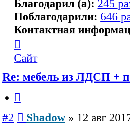
Благодарил (а):
245 ра
Поблагодарили:
646 р
Контактная информац
Контактная
информация
пользователя
Shadow
Сайт
Re: мебель из ЛДСП + п
Цитата
Сообщение
#2
Shadow
»
12 авг 201