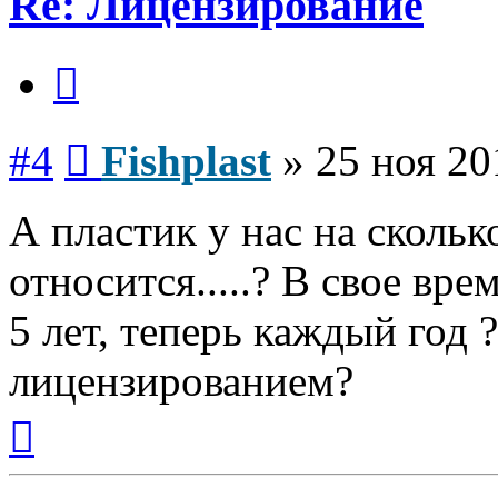
Re: Лицензирование
Цитата
Сообщение
#4
Fishplast
»
25 ноя 20
А пластик у нас на скольк
относится.....? В свое вр
5 лет, теперь каждый год 
лицензированием?
Вернуться
к
началу