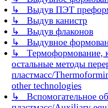
↳ Выдув ПЭТ префор
↳ Выдув канистр
↳ Выдув флаконов
↳ Выдувное формован
↳ Термоформование, ка
остальные методы пере
пластмасс/Thermoforming
other technologies
↳ Вспомогательное об
пластмасс/Auxiliary equi