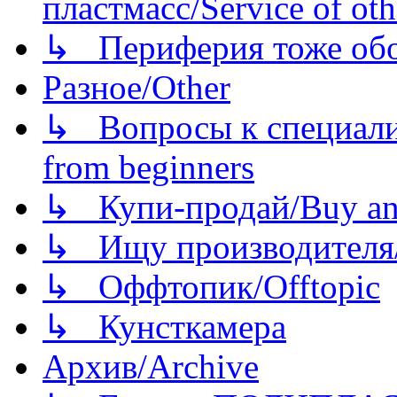
пластмасс/Service of oth
↳ Периферия тоже обору
Разное/Other
↳ Вопросы к специали
from beginners
↳ Купи-продай/Buy and
↳ Ищу производителя/
↳ Оффтопик/Offtopic
↳ Кунсткамера
Архив/Archive