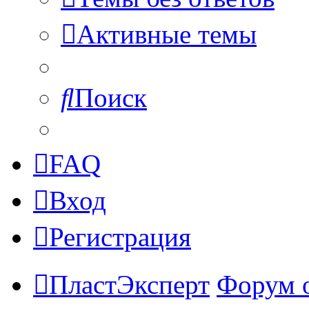
Активные темы
Поиск
FAQ
Вход
Регистрация
ПластЭксперт
Форум 