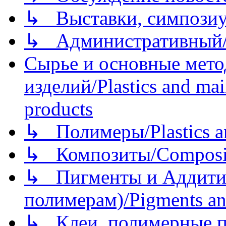
↳ Выставки, симпозиу
↳ Административный/
Сырье и основные мето
изделий/Plastics and mai
products
↳ Полимеры/Plastics a
↳ Композиты/Сomposite
↳ Пигменты и Аддитив
полимерам)/Pigments an
↳ Клеи, полимерные по