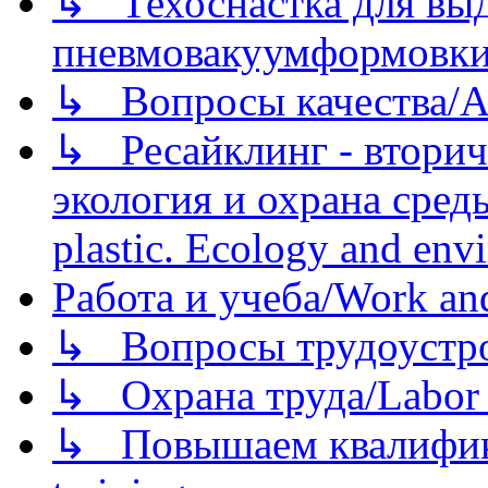
↳ Техоснастка для вы
пневмовакуумформовк
↳ Вопросы качества/Abo
↳ Ресайклинг - вторич
экология и охрана среды/
plastic. Ecology and env
Работа и учеба/Work an
↳ Вопросы трудоустрой
↳ Охрана труда/Labor p
↳ Повышаем квалификац