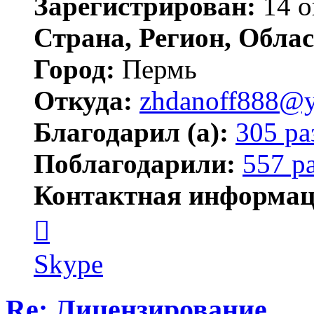
Зарегистрирован:
14 о
Страна, Регион, Облас
Город:
Пермь
Откуда:
zhdanoff888@y
Благодарил (а):
305 ра
Поблагодарили:
557 р
Контактная информац
Контактная
информация
пользователя
zhdanoff888
Skype
Re: Лицензирование