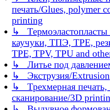
печать/Glues, polymer co
printing
↳ Термоэластопласты и
каучуки, ТПЭ, TPE, рез
TPE, TPV, TPU and other
↳ Литье под давлением/
↳ Экструзия/Extrusion
↳ Трехмерная печать,
сканирование/3D printin
↳ Выдувное формован