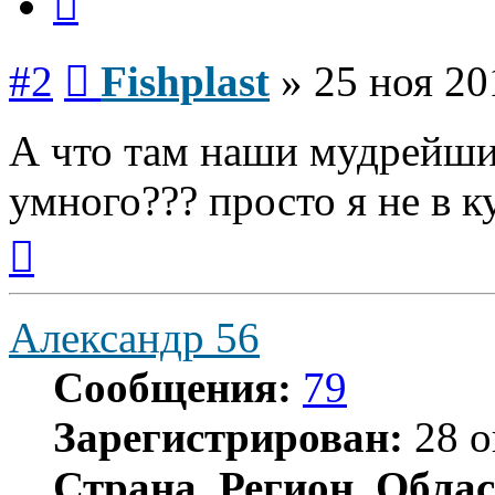
Сообщение
#2
Fishplast
»
25 ноя 20
А что там наши мудрейшие
умного??? просто я не в ку
Вернуться
к
началу
Александр 56
Сообщения:
79
Зарегистрирован:
28 о
Страна, Регион, Облас