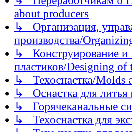
↳ Переработчикам о Пе
about producers
↳ Организация, управл
производства/Organizing
↳ Конструирование и п
пластиков/Designing of t
↳ Техоснастка/Molds a
↳ Оснастка для литья 
↳ Горячеканальные си
↳ Техоснастка для экс