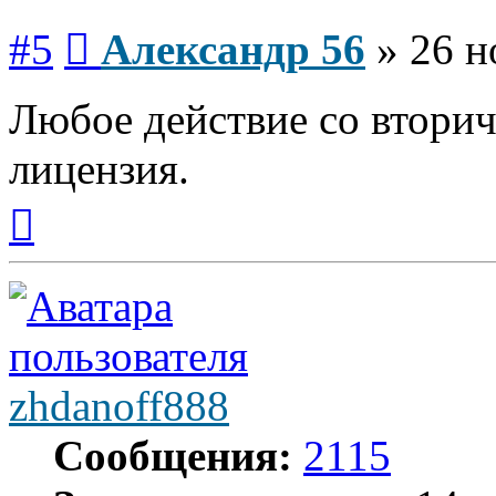
Сообщение
#5
Александр 56
»
26 н
Любое действие со вторичк
лицензия.
Вернуться
к
началу
zhdanoff888
Сообщения:
2115