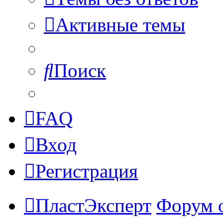
Активные темы
Поиск
FAQ
Вход
Регистрация
ПластЭксперт
Форум 