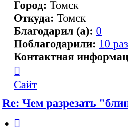
Город:
Томск
Откуда:
Томск
Благодарил (а):
0
Поблагодарили:
10 раз
Контактная информац
Контактная
информация
пользователя
KazaK
Сайт
Re: Чем разрезать "бли
Цитата