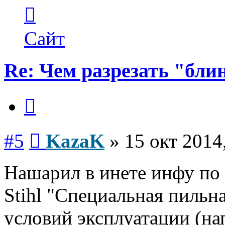
Контактная
информация
пользователя
KazaK
Сайт
Re: Чем разрезать "бли
Цитата
Сообщение
#5
KazaK
»
15 окт 2014
Нашарил в инете инфу по
Stihl "Специальная пильн
условий эксплуатации (на