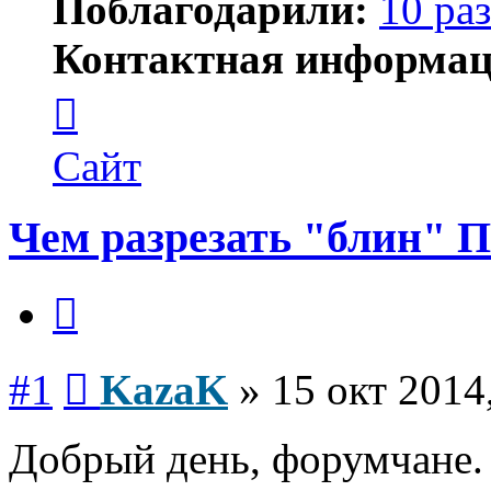
Поблагодарили:
10 раз
Контактная информац
Контактная
информация
пользователя
KazaK
Сайт
Чем разрезать "блин" 
Цитата
Сообщение
#1
KazaK
»
15 окт 2014
Добрый день, форумчане.