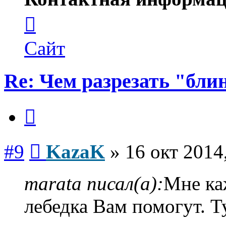
Контактная
информация
пользователя
KazaK
Сайт
Re: Чем разрезать "бли
Цитата
Сообщение
#9
KazaK
»
16 окт 2014
marata писал(а):
Мне ка
лебедка Вам помогут. Ту