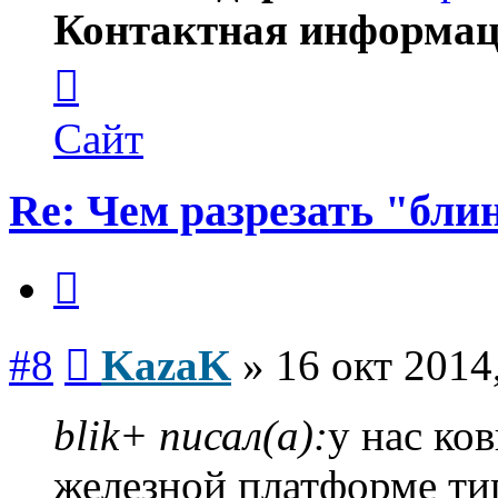
Контактная информац
Контактная
информация
пользователя
KazaK
Сайт
Re: Чем разрезать "бли
Цитата
Сообщение
#8
KazaK
»
16 окт 2014
blik+ писал(а):
у нас ко
железной платформе ти