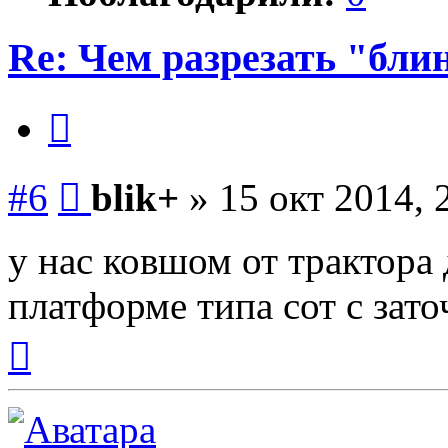
Re: Чем разрезать "бли
Цитата
Сообщение
#6
blik+
»
15 окт 2014, 
у нас ковшом от трактора
платформе типа сот с за
Вернуться
к
началу