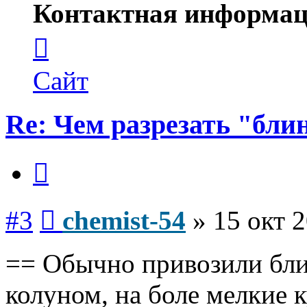
Контактная информац
Контактная
информация
пользователя
chemist-
Сайт
54
Re: Чем разрезать "бли
Цитата
Сообщение
#3
chemist-54
»
15 окт 2
== Обычно привозили бли
колуном, на боле мелкие к