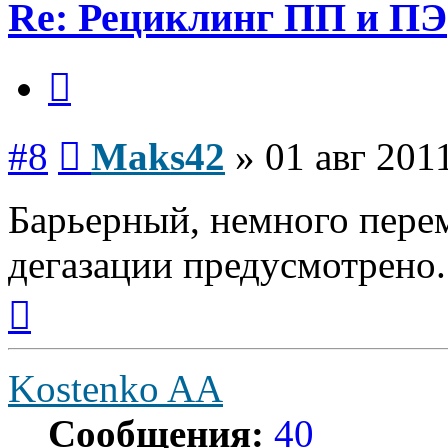
Re: Рециклинг ПП и ПЭ
Цитата
Сообщение
#8
Maks42
»
01 авг 201
Барьерный, немного перем
дегазации предусмотрено.
Вернуться
к
началу
Kostenko AA
Сообщения:
40