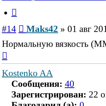
Цитата
Сообщение
#14
Maks42
»
01 авг 20
Нормальную вязкость (М
Вернуться
к
началу
Kostenko AA
Сообщения:
40
Зарегистрирован:
22 о
Благодарил (а):
0