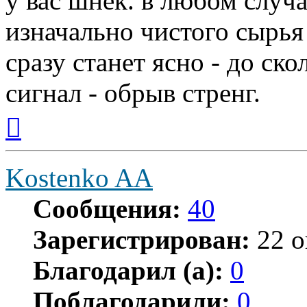
у вас шнек. в любом случ
изначально чистого сырья
сразу станет ясно - до с
сигнал - обрыв стренг.
Вернуться
к
началу
Kostenko AA
Сообщения:
40
Зарегистрирован:
22 о
Благодарил (а):
0
Поблагодарили:
0