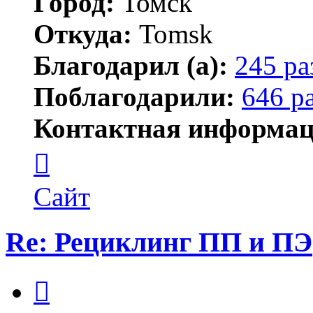
Город:
Томск
Откуда:
Tomsk
Благодарил (а):
245 ра
Поблагодарили:
646 р
Контактная информац
Контактная
информация
пользователя
Shadow
Сайт
Re: Рециклинг ПП и ПЭ
Цитата