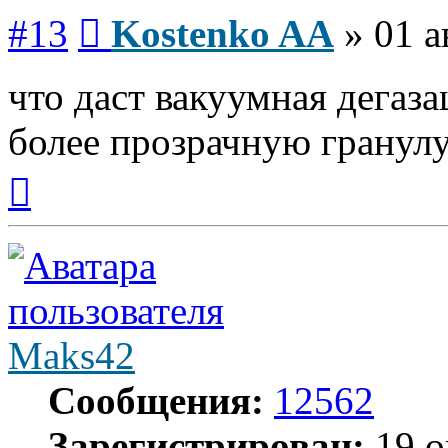
Сообщение
#13
Kostenko AA
»
01 а
что даст вакуумная дегаз
более прозрачную гранул
Вернуться
к
началу
Maks42
Сообщения:
12562
Зарегистрирован:
19 о