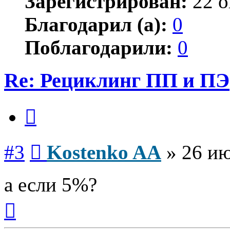
Зарегистрирован:
22 о
Благодарил (а):
0
Поблагодарили:
0
Re: Рециклинг ПП и ПЭ
Цитата
Сообщение
#3
Kostenko AA
»
26 ию
а если 5%?
Вернуться
к
началу