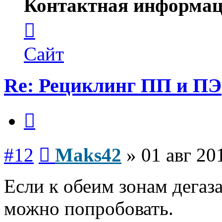
Контактная информац
Контактная
информация
пользователя
Maks42
Сайт
Re: Рециклинг ПП и ПЭ
Цитата
Сообщение
#12
Maks42
»
01 авг 20
Если к обеим зонам дегаз
можно попробовать.