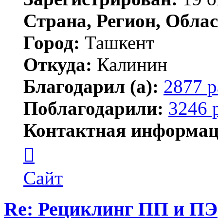
Страна, Регион, Облас
Город:
Ташкент
Откуда:
Калинин
Благодарил (а):
2877 р
Поблагодарили:
3246 
Контактная информац
Контактная
информация
пользователя
Maks42
Сайт
Re: Рециклинг ПП и ПЭ