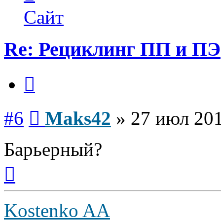
пользователя
Maks42
Сайт
Re: Рециклинг ПП и ПЭ
Цитата
Сообщение
#6
Maks42
»
27 июл 201
Барьерный?
Вернуться
к
началу
Kostenko AA