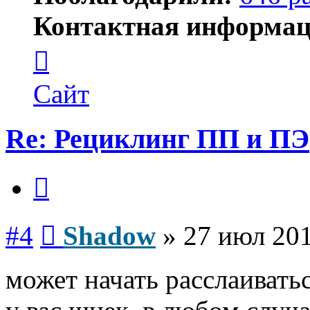
Контактная информац
Контактная
информация
пользователя
Shadow
Сайт
Re: Рециклинг ПП и ПЭ
Цитата
Сообщение
#4
Shadow
»
27 июл 201
может начать расслаиватьс