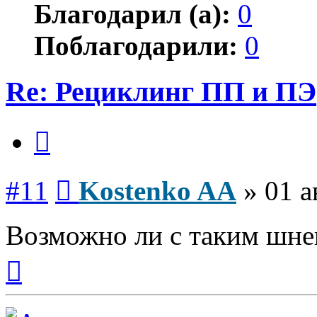
Благодарил (а):
0
Поблагодарили:
0
Re: Рециклинг ПП и ПЭ
Цитата
Сообщение
#11
Kostenko AA
»
01 а
Возможно ли с таким шне
Вернуться
к
началу