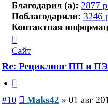
Благодарил (а):
2877 р
Поблагодарили:
3246 
Контактная информац
Контактная
информация
пользователя
Maks42
Сайт
Re: Рециклинг ПП и ПЭ
Цитата
Сообщение
#10
Maks42
»
01 авг 20