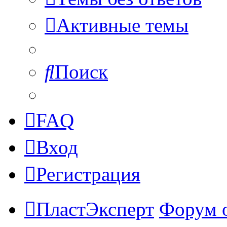
Активные темы
Поиск
FAQ
Вход
Регистрация
ПластЭксперт
Форум 