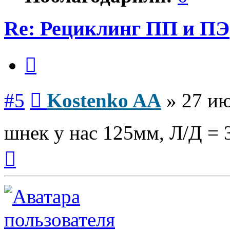
Re: Рециклинг ПП и ПЭ
Цитата
Сообщение
#5
Kostenko AA
»
27 ию
шнек у нас 125мм, Л/Д = 
Вернуться
к
началу