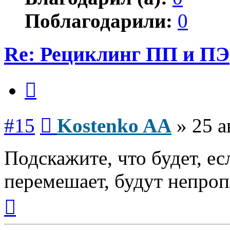
Поблагодарили:
0
Re: Рециклинг ПП и ПЭ
Цитата
Сообщение
#15
Kostenko AA
»
25 а
Подскажите, что будет, е
перемешает, будут непроп
Вернуться
к
началу