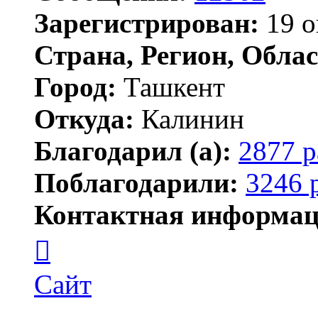
Зарегистрирован:
19 о
Страна, Регион, Облас
Город:
Ташкент
Откуда:
Калинин
Благодарил (а):
2877 р
Поблагодарили:
3246 
Контактная информац
Контактная
информация
пользователя
Maks42
Сайт