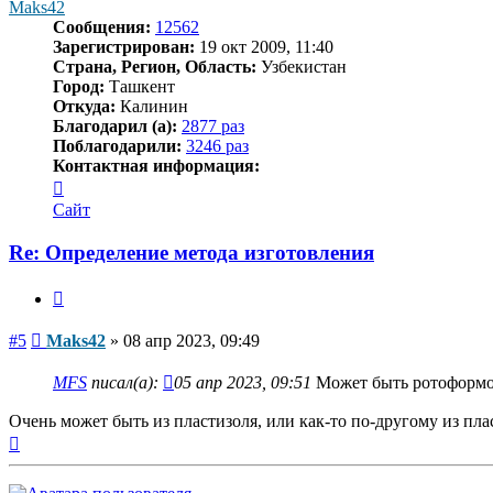
Maks42
Сообщения:
12562
Зарегистрирован:
19 окт 2009, 11:40
Страна, Регион, Область:
Узбекистан
Город:
Ташкент
Откуда:
Калинин
Благодарил (а):
2877 раз
Поблагодарили:
3246 раз
Контактная информация:
Контактная
информация
Сайт
пользователя
Maks42
Re: Определение метода изготовления
Цитата
Сообщение
#5
Maks42
»
08 апр 2023, 09:49
MFS
писал(а):
05 апр 2023, 09:51
Может быть ротоформов
Очень может быть из пластизоля, или как-то по-другому из пла
Вернуться
к
началу