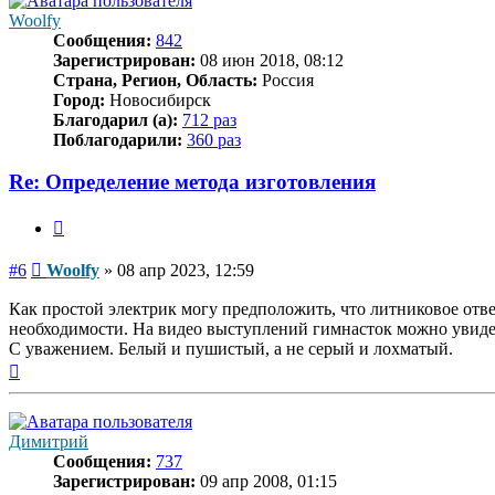
Woolfy
Сообщения:
842
Зарегистрирован:
08 июн 2018, 08:12
Страна, Регион, Область:
Россия
Город:
Новосибирск
Благодарил (а):
712 раз
Поблагодарили:
360 раз
Re: Определение метода изготовления
Цитата
Сообщение
#6
Woolfy
»
08 апр 2023, 12:59
Как простой электрик могу предположить, что литниковое отв
необходимости. На видео выступлений гимнасток можно увидет
С уважением. Белый и пушистый, а не серый и лохматый.
Вернуться
к
началу
Димитрий
Сообщения:
737
Зарегистрирован:
09 апр 2008, 01:15