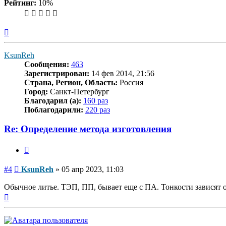
Рейтинг:
10%
Вернуться
к
началу
KsunReh
Сообщения:
463
Зарегистрирован:
14 фев 2014, 21:56
Страна, Регион, Область:
Россия
Город:
Санкт-Петербург
Благодарил (а):
160 раз
Поблагодарили:
220 раз
Re: Определение метода изготовления
Цитата
Сообщение
#4
KsunReh
»
05 апр 2023, 11:03
Обычное литье. ТЭП, ПП, бывает еще с ПА. Тонкости зависят 
Вернуться
к
началу