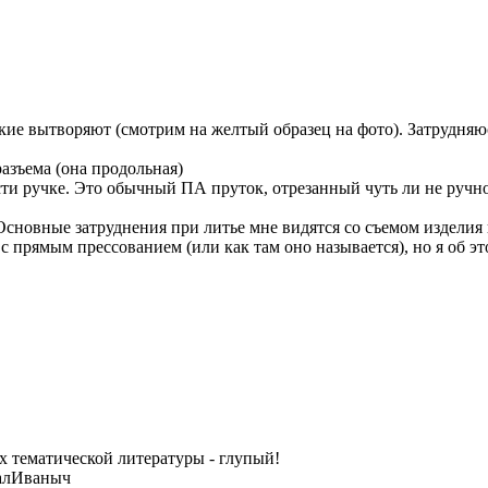
всякие вытворяют (смотрим на желтый образец на фото). Затрудня
разъема (она продольная)
ости ручке. Это обычный ПА пруток, отрезанный чуть ли не руч
 Основные затруднения при литье мне видятся со съемом издели
с прямым прессованием (или как там оно называется), но я об э
ах тематической литературы - глупый!
халИваныч