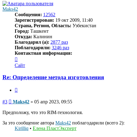
Maks42
Сообщения:
12562
Зарегистрирован:
19 окт 2009, 11:40
Страна, Регион, Область:
Узбекистан
Город:
Ташкент
Откуда:
Калинин
Благодарил (а):
2877 раз
Поблагодарили:
3246 раз
Контактная информация:
Контактная
информация
Сайт
пользователя
Maks42
Re: Определение метода изготовления
Цитата
Сообщение
#3
Maks42
»
05 апр 2023, 09:55
Предположу, что это RIM-технология.
За это сообщение автора
Maks42
поблагодарили (всего 2):
Kirilliq
•
Елена ПластЭксперт