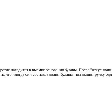
ерстие находится в выемке основания булавы. После "откусывани
ь, что иногда они состыковывают булавы - вставляют ручку одн