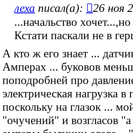
леха
писал(а):
26 ноя 
...начальство хочет...,н
Кстати паскали не в гер
А кто ж его знает ... дат
Амперах ... буковов меньше
поподробней про давление
электрическая нагрузка в
поскольку на глазок ... мо
"очучений" и возгласов "а