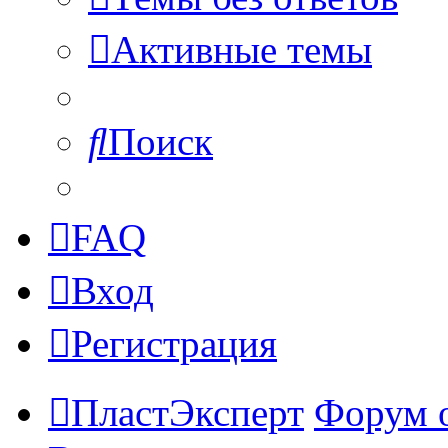
Активные темы
Поиск
FAQ
Вход
Регистрация
ПластЭксперт
Форум 