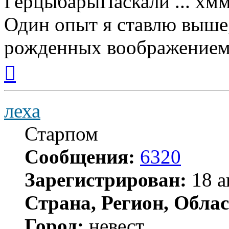
ГерцыбарыПаскали ... хммм
Один опыт я ставлю выше
рожденных воображением
Вернуться
к
началу
леха
Старпом
Сообщения:
6320
Зарегистрирован:
18 а
Страна, Регион, Облас
Город:
невест