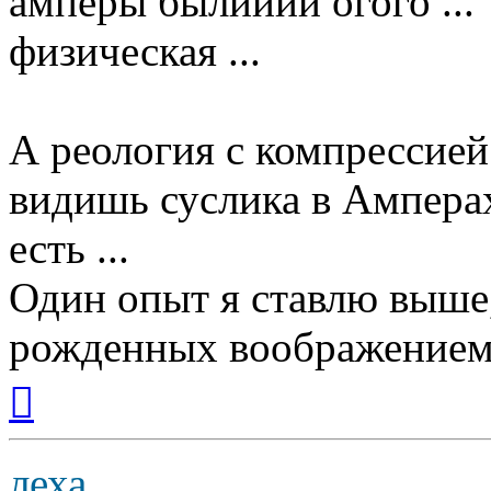
амперы былииии огого ..."
физическая ...
А реология с компрессией ..
видишь суслика в Амперах/Г
есть ...
Один опыт я ставлю выше
рожденных воображением
Вернуться
к
началу
леха