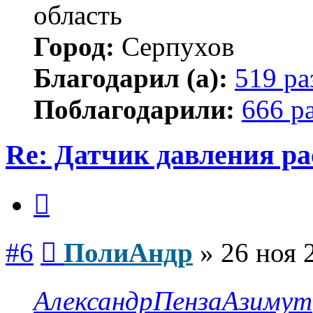
область
Город:
Серпухов
Благодарил (а):
519 ра
Поблагодарили:
666 р
Re: Датчик давления р
Цитата
Сообщение
#6
ПолиАндр
»
26 ноя 
АлександрПензаАзимут