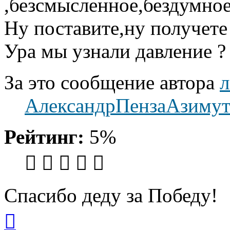
,безсмысленное,бездумное.
Ну поставите,ну получете
Ура мы узнали давление ?
За это сообщение автора
л
АлександрПензаАзиму
Рейтинг:
5%
Спасибо деду за Победу!
Вернуться
к
началу