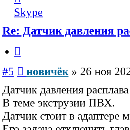
пользователя
новичёк
Skype
Re: Датчик давления р
Цитата
Сообщение
#5
новичёк
»
26 ноя 202
Датчик давления расплава
В теме экструзии ПВХ.
Датчик стоит в адаптере 
Его задача отключить гл