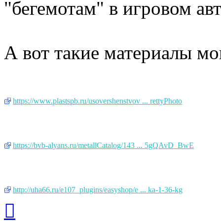
"бегемотам" в игровом авт
А вот такие материалы мо
https://www.plastspb.ru/usovershenstvov ... rettyPhoto
https://bvb-alyans.ru/metallCatalog/143 ... 5gQAvD_BwE
http://uha66.ru/e107_plugins/easyshop/e ... ka-1-36-kg
Вернуться
к
началу