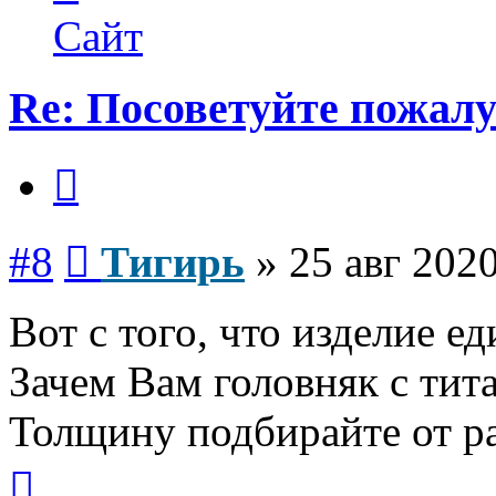
пользователя
Тигирь
Сайт
Re: Посоветуйте пожалу
Цитата
Сообщение
#8
Тигирь
»
25 авг 2020
Вот с того, что изделие е
Зачем Вам головняк с тит
Толщину подбирайте от р
Вернуться
к