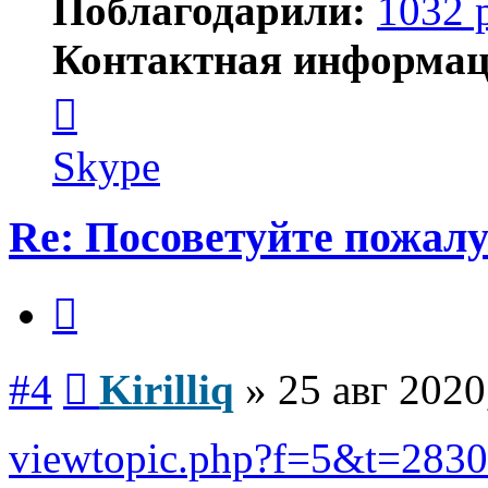
Поблагодарили:
1032 
Контактная информац
Контактная
информация
пользователя
Kirilliq
Skype
Re: Посоветуйте пожалу
Цитата
Сообщение
#4
Kirilliq
»
25 авг 2020
viewtopic.php?f=5&t=2830