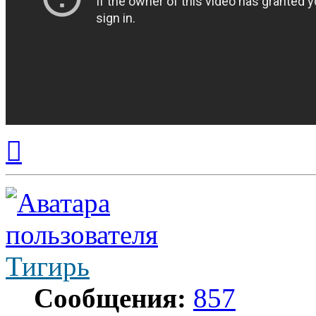
Вернуться
к
началу
Тигирь
Сообщения:
857