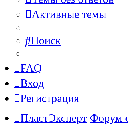
Активные темы
Поиск
FAQ
Вход
Регистрация
ПластЭксперт
Форум 