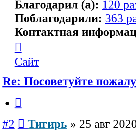
Благодарил (а):
120 ра
Поблагодарили:
363 р
Контактная информац
Контактная
информация
пользователя
Тигирь
Сайт
Re: Посоветуйте пожалу
Цитата
Сообщение
#2
Тигирь
»
25 авг 2020