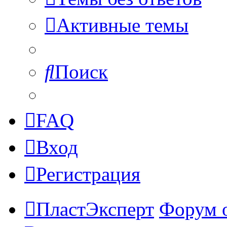
Активные темы
Поиск
FAQ
Вход
Регистрация
ПластЭксперт
Форум 