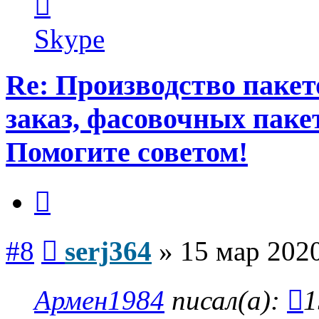
информация
пользователя
serj364
Skype
Re: Производство пакет
заказ, фасовочных паке
Помогите советом!
Цитата
Сообщение
#8
serj364
»
15 мар 2020
Армен1984
писал(а):
1