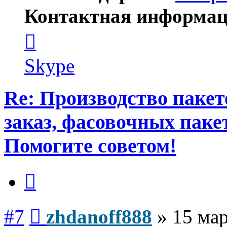
Контактная информац
Контактная
информация
пользователя
zhdanoff888
Skype
Re: Производство пакет
заказ, фасовочных паке
Помогите советом!
Цитата
Сообщение
#7
zhdanoff888
»
15 мар