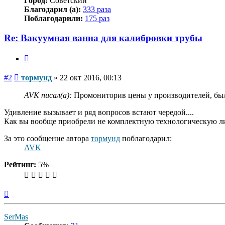
Город:
Советский
Благодарил (а):
333 раза
Поблагодарили:
175 раз
Re: Вакуумная ванна для калибровки трубы
Цитата
Сообщение
#2
тормунд
»
22 окт 2016, 00:13
AVK писал(а):
Промониторив цены у производителей, был 
Удивление вызывает и ряд вопросов встают чередой....
Как вы вообще приобрели не комплектную технологическую л
За это сообщение автора
тормунд
поблагодарил:
AVK
Рейтинг:
5%
Вернуться
к
началу
SerMas