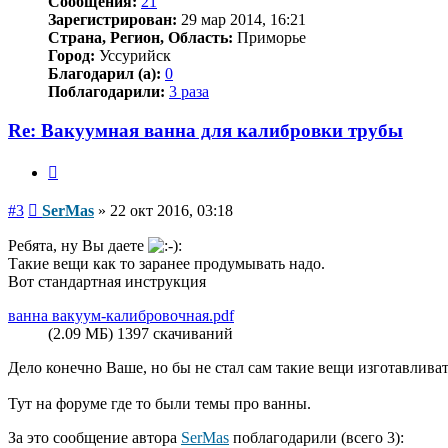
Сообщения:
21
Зарегистрирован:
29 мар 2014, 16:21
Страна, Регион, Область:
Приморье
Город:
Уссурийск
Благодарил (а):
0
Поблагодарили:
3 раза
Re: Вакуумная ванна для калибровки трубы
Цитата
Сообщение
#3
SerMas
»
22 окт 2016, 03:18
Ребята, ну Вы даете
Такие вещи как то заранее продумывать надо.
Вот стандартная инструкция
ванна вакуум-калибровочная.pdf
(2.09 МБ) 1397 скачиваний
Дело конечно Ваше, но бы не стал сам такие вещи изготавлива
Тут на форуме где то были темы про ванны.
За это сообщение автора
SerMas
поблагодарили (всего 3):