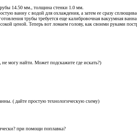
бы 14.50 мм., толщина стенки 1.0 мм.
ростую ванну с водой для охлаждения, а затем ее сразу сплющива
изготовления трубы требуется еще калибровочная вакуумная ванн
окой ценой. Теперь вот ломаем голову, как своими руками пост
 не могу найти. Может подскажите где искать?)
нны. ( дайте простую технологическую схему)
нически? при помощи поплавка?