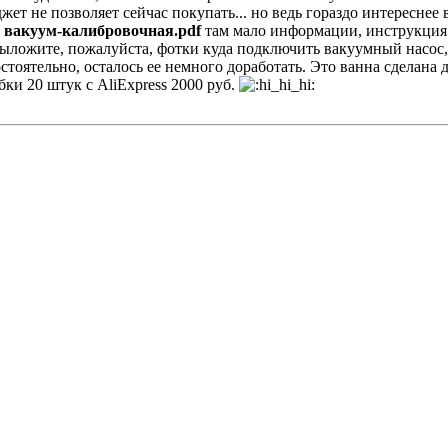
ет не позволяет сейчас покупать... но ведь гораздо интереснее 
 вакуум-калибровочная.pdf
там мало информации, инструкция 
ложите, пожалуйста, фотки куда подключить вакуумный насос, 
оятельно, осталось ее немного доработать. Это ванна сделана 
бки 20 штук с AliExpress 2000 руб.