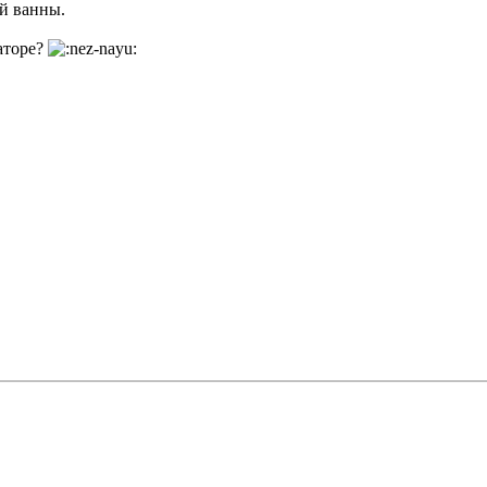
й ванны.
раторе?