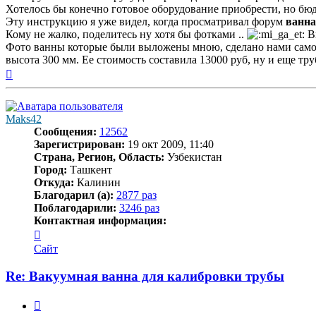
Хотелось бы конечно готовое оборудование приобрести, но бюдж
Эту инструкцию я уже видел, когда просматривал форум
ванна
Кому не жалко, поделитесь ну хотя бы фотками ..
Вы
Фото ванны которые были выложены мною, сделано нами самост
высота 300 мм. Ее стоимость составила 13000 руб, ну и еще тру
Вернуться
к
началу
Maks42
Сообщения:
12562
Зарегистрирован:
19 окт 2009, 11:40
Страна, Регион, Область:
Узбекистан
Город:
Ташкент
Откуда:
Калинин
Благодарил (а):
2877 раз
Поблагодарили:
3246 раз
Контактная информация:
Контактная
информация
Сайт
пользователя
Maks42
Re: Вакуумная ванна для калибровки трубы
Цитата