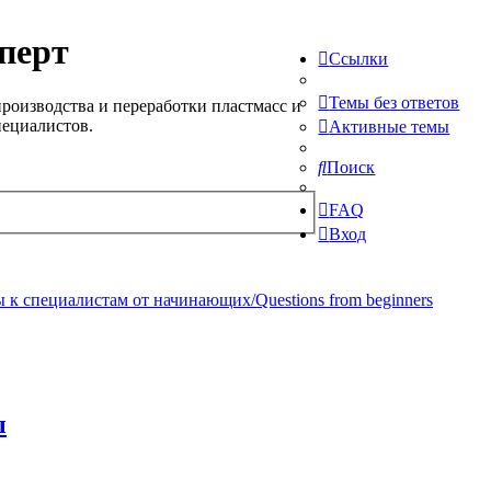
перт
Ссылки
Темы без ответов
роизводства и переработки пластмасс и
пециалистов.
Активные темы
Поиск
FAQ
Вход
 к специалистам от начинающих/Questions from beginners
ы