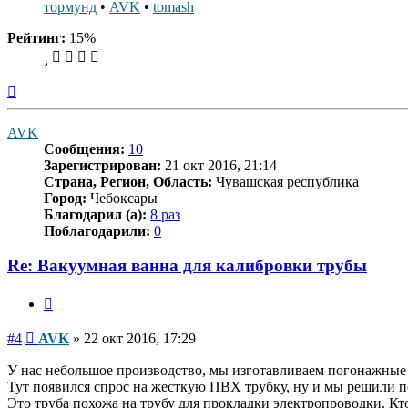
тормунд
•
AVK
•
tomash
Рейтинг:
15%
Вернуться
к
началу
AVK
Сообщения:
10
Зарегистрирован:
21 окт 2016, 21:14
Страна, Регион, Область:
Чувашская республика
Город:
Чебоксары
Благодарил (а):
8 раз
Поблагодарили:
0
Re: Вакуумная ванна для калибровки трубы
Цитата
Сообщение
#4
AVK
»
22 окт 2016, 17:29
У нас небольшое производство, мы изготавливаем погонажные 
Тут появился спрос на жесткую ПВХ трубку, ну и мы решили 
Это труба похожа на трубу для прокладки электропроводки. Кт