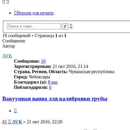
Версия для печати
Расширенный
Поиск
поиск
19 сообщений • Страница
1
из
1
Сообщение
Автор
AVK
Сообщения:
10
Зарегистрирован:
21 окт 2016, 21:14
Страна, Регион, Область:
Чувашская республика
Город:
Чебоксары
Благодарил (а):
8 раз
Поблагодарили:
0
Вакуумная ванна для калибровки трубы
Цитата
Сообщение
#1
AVK
»
21 окт 2016, 22:20