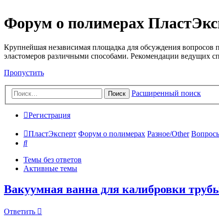
Форум о полимерах ПластЭкс
Крупнейшая независимая площадка для обсуждения вопросов п
эластомеров различными способами. Рекомендации ведущих с
Пропустить
Расширенный поиск
Поиск
Регистрация
ПластЭксперт
Форум о полимерах
Разное/Other
Вопросы
Поиск
Темы без ответов
Активные темы
Вакуумная ванна для калибровки труб
Ответить