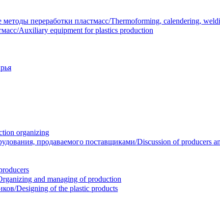
тоды переработки пластмасс/Thermoforming, calendering, welding
/Auxiliary equipment for plastics production
рья
ion organizing
вания, продаваемого поставщиками/Discussion of producers and r
roducers
anizing and managing of production
/Designing of the plastic products