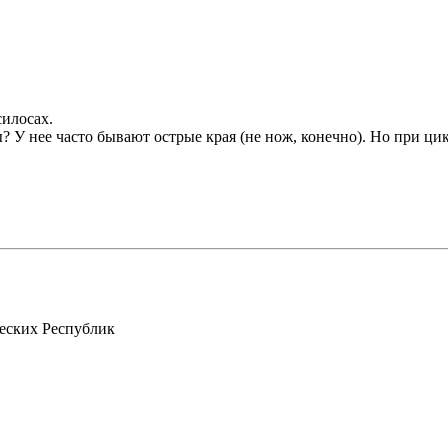
силосах.
? У нее часто бывают острые края (не нож, конечно). Но при ци
еских Республик