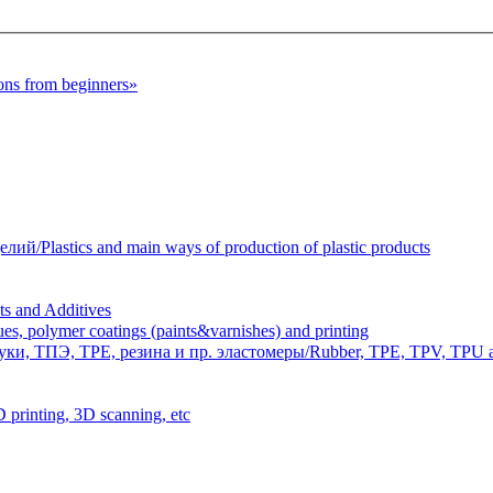
s from beginners»
Plastics and main ways of production of plastic products
 and Additives
polymer coatings (paints&varnishes) and printing
и, ТПЭ, TPE, резина и пр. эластомеры/Rubber, TPE, TPV, TPU an
inting, 3D scanning, etc