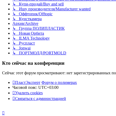
↳ Купи-продай/Buy and sell
↳ Ищу производителя/Manufacturer wanted
↳ Оффтопик/Offtopic
↳ Кунсткамера
Архив/Archive
↳ Группа ПОЛИПЛАСТИК
↳ Новая Орбита
↳ ILMA Technology
↳ Руспласт
↳ Jonwai
↳ ПОРТМОЛД/PORTMOLD
Кто сейчас на конференции
Сейчас этот форум просматривают: нет зарегистрированных пол
ПластЭксперт
Форум о полимерах
Часовой пояс:
UTC+03:00
Удалить cookies
Связаться с администрацией