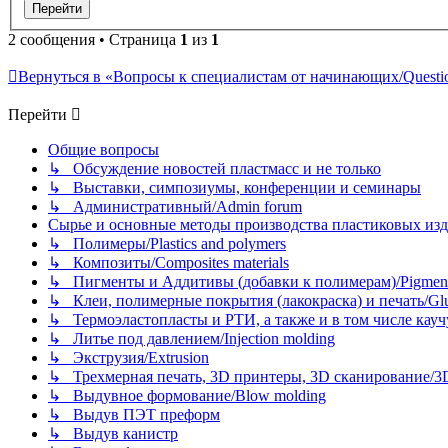
2 сообщения • Страница
1
из
1
Вернуться в «Вопросы к специалистам от начинающих/Question
Перейти
Общие вопросы
↳ Обсуждение новостей пластмасс и не только
↳ Выставки, симпозиумы, конференции и семинары
↳ Административный/Admin forum
Сырье и основные методы производства пластиковых изделий/
↳ Полимеры/Plastics and polymers
↳ Композиты/Сomposites materials
↳ Пигменты и Аддитивы (добавки к полимерам)/Pigments
↳ Клеи, полимерные покрытия (лакокраска) и печать/Glues, 
↳ Термоэластопласты и РТИ, а также и в том числе каучук
↳ Литье под давлением/Injection molding
↳ Экструзия/Extrusion
↳ Трехмерная печать, 3D принтеры, 3D сканирование/3D pr
↳ Выдувное формование/Blow molding
↳ Выдув ПЭТ преформ
↳ Выдув канистр