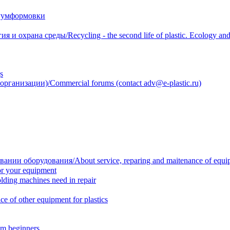
уумформовки
 охрана среды/Recycling - the second life of plastic. Ecology and 
s
анизации)/Commercial forums (contact adv@e-plastic.ru)
нии оборудования/About service, reparing and maitenance of equi
r your equipment
ing machines need in repair
f other equipment for plastics
m beginners