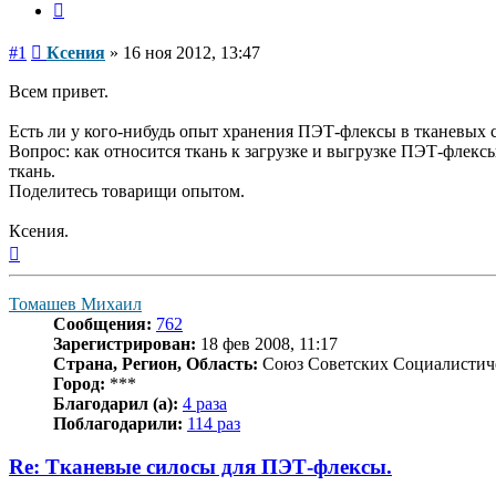
Цитата
Сообщение
#1
Ксения
»
16 ноя 2012, 13:47
Всем привет.
Есть ли у кого-нибудь опыт хранения ПЭТ-флексы в тканевых 
Вопрос: как относится ткань к загрузке и выгрузке ПЭТ-флексы
ткань.
Поделитесь товарищи опытом.
Ксения.
Вернуться
к
началу
Томашев Михаил
Сообщения:
762
Зарегистрирован:
18 фев 2008, 11:17
Страна, Регион, Область:
Союз Советских Социалистич
Город:
***
Благодарил (а):
4 раза
Поблагодарили:
114 раз
Re: Тканевые силосы для ПЭТ-флексы.