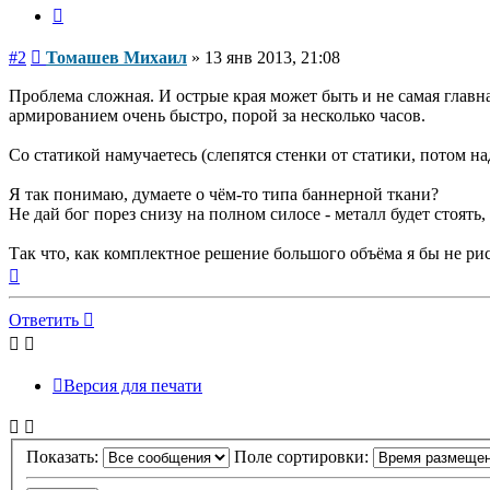
Цитата
Сообщение
#2
Томашев Михаил
»
13 янв 2013, 21:08
Проблема сложная. И острые края может быть и не самая глав
армированием очень быстро, порой за несколько часов.
Со статикой намучаетесь (слепятся стенки от статики, потом над
Я так понимаю, думаете о чём-то типа баннерной ткани?
Не дай бог порез снизу на полном силосе - металл будет стоять,
Так что, как комплектное решение большого объёма я бы не рис
Вернуться
к
началу
Ответить
Версия для печати
Показать:
Поле сортировки: