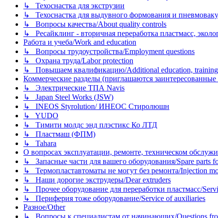
↳ Техоснастка для экструзии
↳ Техоснастка для выдувного формования и пневмовак
↳ Вопросы качества/About quality controls
↳ Ресайклинг - вторичная переработка пластмасс, экология и
Работа и учеба/Work and education
↳ Вопросы трудоустройства/Employment questions
↳ Охрана труда/Labor protection
↳ Повышаем квалификацию/Additional education, training
Коммерческие разделы (приглашаются заинтересованные орг
↳ Электрические ТПА Navis
↳ Japan Steel Works (JSW)
↳ INEOS Styrolution/ ИНЕОС Стиролюшн
↳ YUDO
↳ Тимити молдс энд плэстикс Ко ЛТД
↳ Пластмаш (ФПМ)
↳ Tahara
О вопросах эксплуатации, ремонте, техническом обслужива
↳ Запасные части для вашего оборудования/Spare parts fo
↳ Термопластавтоматы не могут без ремонта/Injection mold
↳ Наши дорогие экструдеры/Dear extruders
↳ Прочее оборудование для переработки пластмасс/Service o
↳ Периферия тоже оборудование/Service of auxiliaries
Разное/Other
↳ Вопросы к специалистам от начинающих/Questions fro