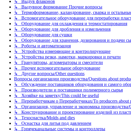
↳ Выдув флаконов
↳ Выдувное формование Прочие вопросы
↳ Термоформование, каландрование, сварка и остальные ме
↳ Вспомогательное оборудование для переработки пластмасс
↳ Оборудование для охлаждения и термостатирования
↳ Оборудование для дробления и измельчения
↳ Оборудование для сушки
↳ Оборудование для хранения, дозирования и подачи сы
↳ Роботы и автоматизация
↳ Устройства измеряющие и контролирующие
↳ Устройства резки, намотки, маркировки и печати
↳ Грануляторы, агломераторы и смесители
↳ Прочее вспомогательное оборудование
↳ Другие вопросы/Other questions
Вопросы организации производства/Questions about product
↳ Обсуждение поставщиков оборудования и самого оборудо
↳ Производители и поставщики полимерного сырья
↳ Хозяйке на заметку/This could be useful
↳ Переработчикам о Переработчиках/To producers about p
↳ Организация, управление и экономика производства/Org
↳ Конструирование и проектирование изделий из пластиков
↳ Техоснастка/Molds and dies
↳ Оснастка для литья под давлением
↳ Горячеканальные системы и контроллеры