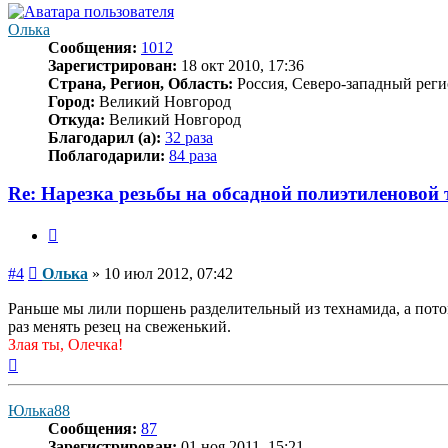
Олька
Сообщения:
1012
Зарегистрирован:
18 окт 2010, 17:36
Страна, Регион, Область:
Россия, Северо-западный реги
Город:
Великий Новгород
Откуда:
Великий Новгород
Благодарил (а):
32 раза
Поблагодарили:
84 раза
Re: Нарезка резьбы на обсадной полиэтиленовой 
Цитата
Сообщение
#4
Олька
»
10 июл 2012, 07:42
Раньше мы лили поршень разделительный из технамида, а потом
раз менять резец на свеженький.
Злая ты, Олечка!
Вернуться
к
началу
Юлька88
Сообщения:
87
Зарегистрирован:
01 ноя 2011, 15:21