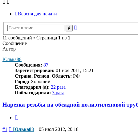
Версия для печати
Расширенный
Поиск
поиск
11 сообщений • Страница
1
из
1
Сообщение
Автор
Юлька88
Сообщения:
87
Зарегистрирован:
01 ноя 2011, 15:21
Страна, Регион, Область:
РФ
Город:
Хороший
Благодарил (а):
22 раза
Поблагодарили:
3 раза
Нарезка резьбы на обсадной полиэтиленовой тру
Цитата
Сообщение
#1
Юлька88
»
05 июл 2012, 20:18