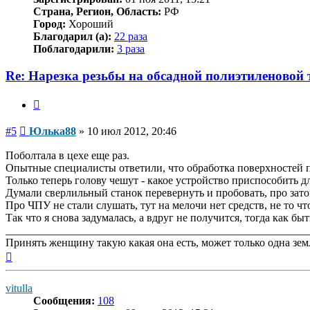
Страна, Регион, Область:
РФ
Город:
Хороший
Благодарил (а):
22 раза
Поблагодарили:
3 раза
Re: Нарезка резьбы на обсадной полиэтиленовой 
Цитата
Сообщение
#5
Юлька88
»
10 июл 2012, 20:46
Поболтала в цехе еще раз.
Опытные специалисты ответили, что обработка поверхностей п
Только теперь голову чешут - какое устройство приспособить дл
Думали сверлильный станок перевернуть и пробовать, про зато
Про ЧПУ не стали слушать, тут на мелочи нет средств, не то чт
Так что я снова задумалась, а вдруг не получится, тогда как быт
_______________________________________________________
Принять женщину такую какая она есть, может только одна зем
Вернуться
к
началу
vitulla
Сообщения:
108