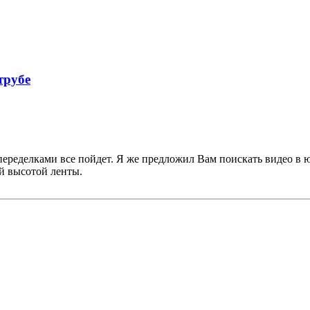
трубе
еределками все пойдет. Я же предложил Вам поискать видео в ю
й высотой ленты.