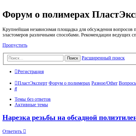
Форум о полимерах ПластЭкс
Крупнейшая независимая площадка для обсуждения вопросов п
эластомеров различными способами. Рекомендации ведущих с
Пропустить
Расширенный поиск
Поиск
Регистрация
ПластЭксперт
Форум о полимерах
Разное/Other
Вопросы
Поиск
Темы без ответов
Активные темы
Нарезка резьбы на обсадной полиэтиле
Ответить