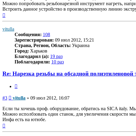
Можно попробовать резьбонарезной инструмент нагреть, напр
Встроить данное устройство в производственную линию экструз
Вернуться
к
началу
vitulla
Сообщения:
108
Зарегистрирован:
09 июл 2012, 15:21
Страна, Регион, Область:
Украина
Город:
Харьков
Благодарил (а):
19 раз
Поблагодарили:
10 раз
Re: Нарезка резьбы на обсадной полиэтиленовой 
Цитата
Сообщение
#3
vitulla
»
09 июл 2012, 16:07
Если ты хочешь проф. оборудование, обратись на SICA italy. М
Можно исполбзовать один станок, для увеличения скорости мы 
Инфа есть на ютюбе.
Вернуться
к
началу