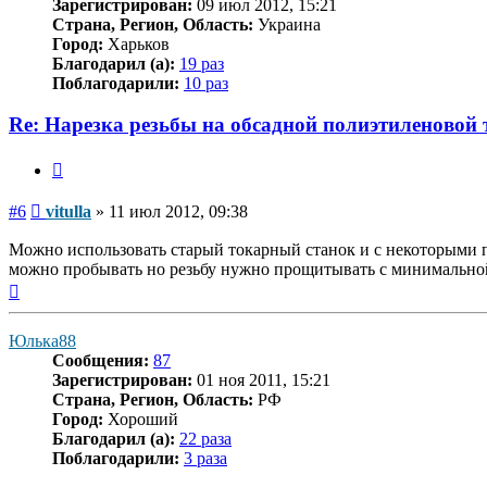
Зарегистрирован:
09 июл 2012, 15:21
Страна, Регион, Область:
Украина
Город:
Харьков
Благодарил (а):
19 раз
Поблагодарили:
10 раз
Re: Нарезка резьбы на обсадной полиэтиленовой 
Цитата
Сообщение
#6
vitulla
»
11 июл 2012, 09:38
Можно использовать старый токарный станок и с некоторыми п
можно пробывать но резьбу нужно прощитывать с минимально
Вернуться
к
началу
Юлька88
Сообщения:
87
Зарегистрирован:
01 ноя 2011, 15:21
Страна, Регион, Область:
РФ
Город:
Хороший
Благодарил (а):
22 раза
Поблагодарили:
3 раза