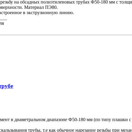
 резьбу на обсадных полиэтиленовых трубах Ф50-180 мм с толщин
оверхности. Материал ПЭ80.
 встроенное в экструзионную линию.
___
ля
трубе
мент в диаметральном диапазоне Ф50-180 мм (по типу плашки с 
кальзывания трубы, т.е как обычное нарезание резьбы при меха