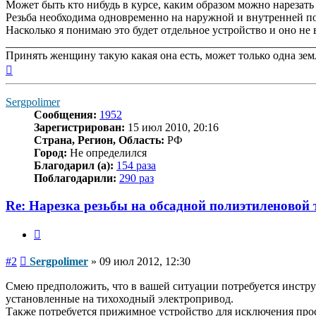
Может быть кто нибудь в курсе, каким образом можно нарезать
Резьба необходима одновременно на наружной и внутренней п
Насколько я понимаю это будет отдельное устройство и оно не
_______________________________________________________
Принять женщину такую какая она есть, может только одна зем
Вернуться
к
началу
Sergpolimer
Сообщения:
1952
Зарегистрирован:
15 июл 2010, 20:16
Страна, Регион, Область:
РФ
Город:
Не определился
Благодарил (а):
154 раза
Поблагодарили:
290 раз
Re: Нарезка резьбы на обсадной полиэтиленовой 
Цитата
Сообщение
#2
Sergpolimer
»
09 июл 2012, 12:30
Смею предположить, что в вашей ситуации потребуется инстру
установленные на тихоходный электропривод.
Также потребуется прижимное устройство для исключения прос