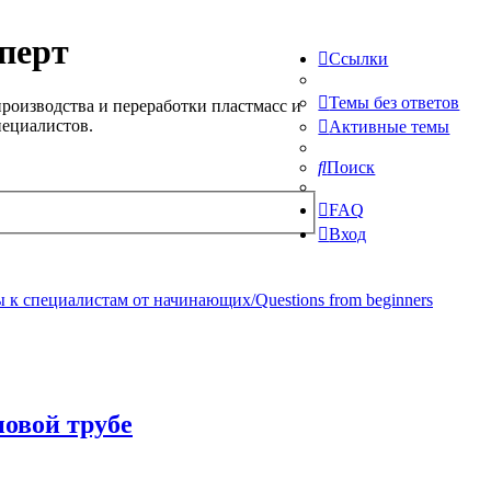
перт
Ссылки
Темы без ответов
роизводства и переработки пластмасс и
пециалистов.
Активные темы
Поиск
FAQ
Вход
 к специалистам от начинающих/Questions from beginners
новой трубе