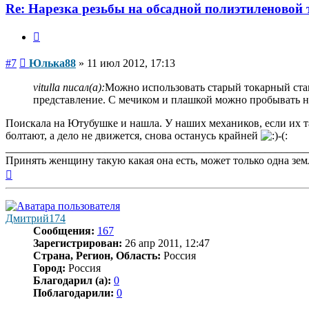
Re: Нарезка резьбы на обсадной полиэтиленовой 
Цитата
Сообщение
#7
Юлька88
»
11 июл 2012, 17:13
vitulla писал(а):
Можно использовать старый токарный стан
представление. С мечиком и плашкой можно пробывать н
Поискала на Ютубушке и нашла. У наших механиков, если их та
болтают, а дело не движется, снова останусь крайней
_______________________________________________________
Принять женщину такую какая она есть, может только одна зем
Вернуться
к
началу
Дмитрий174
Сообщения:
167
Зарегистрирован:
26 апр 2011, 12:47
Страна, Регион, Область:
Россия
Город:
Россия
Благодарил (а):
0
Поблагодарили:
0