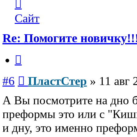
информация
пользователя
ПластСтер
Сайт
Re: Помогите новичку!!
Цитата
Сообщение
#6
ПластСтер
»
11 авг 
А Вы посмотрите на дно б
преформы это или с "Киш
и дну, это именно префор