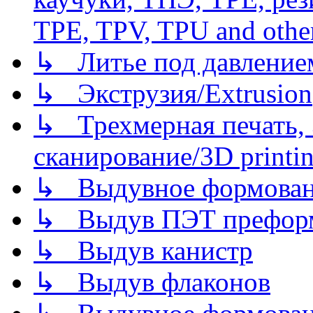
TPE, TPV, TPU and other
↳ Литье под давлением/
↳ Экструзия/Extrusion
↳ Трехмерная печать,
сканирование/3D printin
↳ Выдувное формован
↳ Выдув ПЭТ префор
↳ Выдув канистр
↳ Выдув флаконов