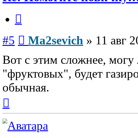
Цитата
Сообщение
#5
Ma2sevich
»
11 авг 2
Вот с этим сложнее, могу 
"фруктовых", будет газир
обычная.
Вернуться
к
началу