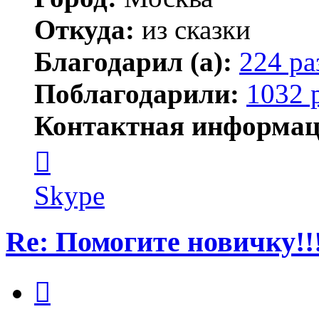
Откуда:
из сказки
Благодарил (а):
224 ра
Поблагодарили:
1032 
Контактная информац
Контактная
информация
пользователя
Kirilliq
Skype
Re: Помогите новичку!!
Цитата