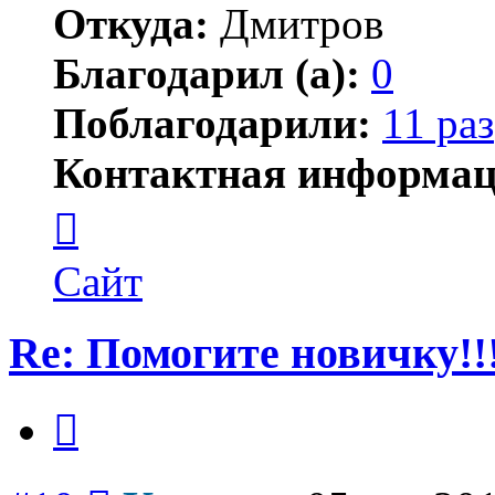
Откуда:
Дмитров
Благодарил (а):
0
Поблагодарили:
11 раз
Контактная информац
Контактная
информация
пользователя
Ксения
Сайт
Re: Помогите новичку!!
Цитата
Сообщение