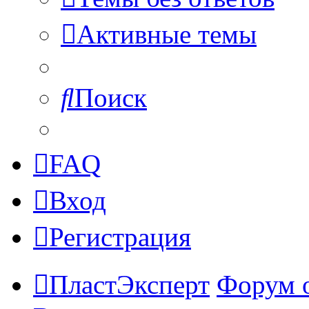
Активные темы
Поиск
FAQ
Вход
Регистрация
ПластЭксперт
Форум 