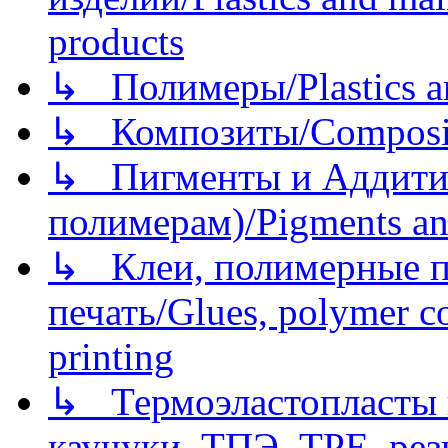
products
↳ Полимеры/Plastics a
↳ Композиты/Сomposite
↳ Пигменты и Аддитив
полимерам)/Pigments an
↳ Клеи, полимерные по
печать/Glues, polymer co
printing
↳ Термоэластопласты и
каучуки, ТПЭ, TPE, рез