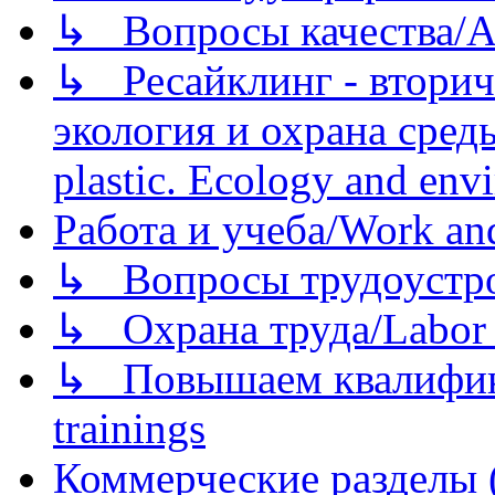
↳ Вопросы качества/Abo
↳ Ресайклинг - вторич
экология и охрана среды/
plastic. Ecology and env
Работа и учеба/Work an
↳ Вопросы трудоустрой
↳ Охрана труда/Labor p
↳ Повышаем квалификац
trainings
Коммерческие разделы 