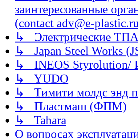
заинтересованные орга
(contact adv@e-plastic.r
↳ Электрические ТПА
↳ Japan Steel Works (
↳ INEOS Styrolution
↳ YUDO
↳ Тимити молдс энд п
↳ Пластмаш (ФПМ)
↳ Tahara
О вопросах эксплуатаци