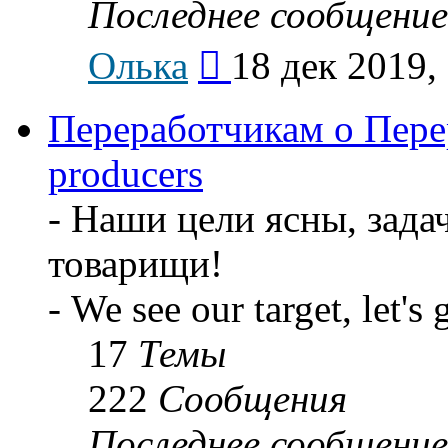
Последнее сообщение
Перейти
Олька
18 дек 2019,
к
последнему
сообщению
Переработчикам о Перер
producers
- Наши цели ясны, задач
товарищи!
- We see our target, let's 
17
Темы
222
Сообщения
Последнее сообщение