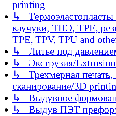
printing
↳ Термоэластопласты и
каучуки, ТПЭ, TPE, рез
TPE, TPV, TPU and other
↳ Литье под давлением/
↳ Экструзия/Extrusion
↳ Трехмерная печать,
сканирование/3D printin
↳ Выдувное формован
↳ Выдув ПЭТ префор