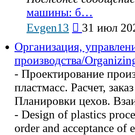
машины: б…
Перейти
Evgen13
31 июл 20
к
последнему
сообщению
Организация, управлен
производства/Organizing
- Проектирование произ
пластмасс. Расчет, зака
Планировки цехов. Вза
- Design of plastics proc
order and acceptance of 