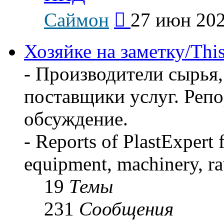
Перейти
Саймон
27 июн 202
к
последнему
сообщению
Хозяйке на заметку/This
- Производители сырья,
поставщики услуг. Реп
обсуждение.
- Reports of PlastExpert
equipment, machinery, ra
19
Темы
231
Сообщения