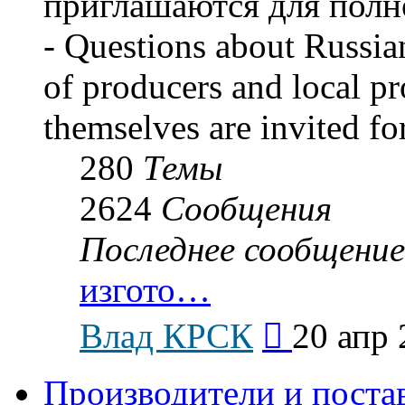
приглашаются для полн
- Questions about Russian
of producers and local p
themselves are invited for
280
Темы
2624
Сообщения
Последнее сообщение
изгото…
Перейти
Влад КРСК
20 апр 
к
последнему
сообщению
Производители и поста