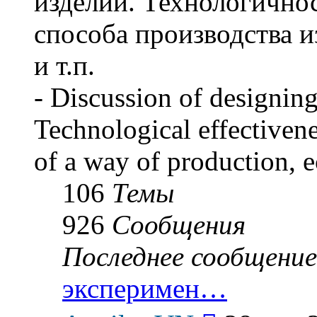
изделий. Технологичнос
способа производства и
и т.п.
- Discussion of designing
Technological effectivene
of a way of production, e
106
Темы
926
Сообщения
Последнее сообщение
эксперимен…
Перейти