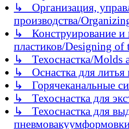
↳ Организация, управл
производства/Organizing
↳ Конструирование и п
пластиков/Designing of t
↳ Техоснастка/Molds a
↳ Оснастка для литья 
↳ Горячеканальные си
↳ Техоснастка для экс
↳ Техоснастка для вы
пневмовакуумформовк