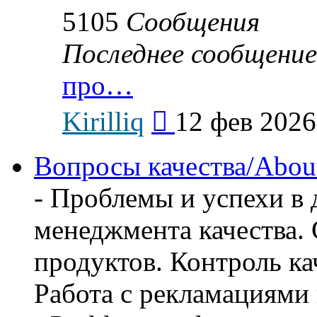
5105
Сообщения
Последнее сообщение
про…
Перейти
Kirilliq
12 фев 2026
к
последнему
сообщению
Вопросы качества/About 
- Проблемы и успехи в 
менеджмента качества.
продуктов. Контроль ка
Работа с рекламациями 