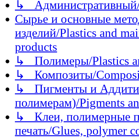
↳ Административный/
Сырье и основные мето
изделий/Plastics and mai
products
↳ Полимеры/Plastics a
↳ Композиты/Сomposite
↳ Пигменты и Аддитив
полимерам)/Pigments an
↳ Клеи, полимерные по
печать/Glues, polymer co