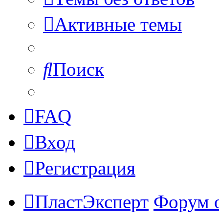
Активные темы
Поиск
FAQ
Вход
Регистрация
ПластЭксперт
Форум 