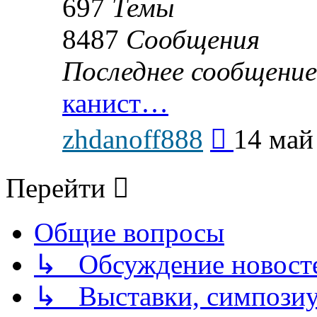
697
Темы
8487
Сообщения
Последнее сообщение
канист…
Перейти
zhdanoff888
14 май
к
последнему
сообщению
Перейти
Общие вопросы
↳ Обсуждение новостей
↳ Выставки, симпозиу