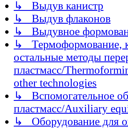
↳ Выдув канистр
↳ Выдув флаконов
↳ Выдувное формован
↳ Термоформование, ка
остальные методы пере
пластмасс/Thermoforming
other technologies
↳ Вспомогательное об
пластмасс/Auxiliary equi
↳ Оборудование для о