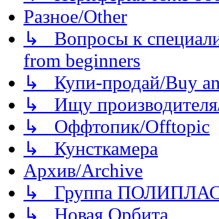
Разное/Other
↳ Вопросы к специали
from beginners
↳ Купи-продай/Buy and
↳ Ищу производителя/
↳ Оффтопик/Offtopic
↳ Кунсткамера
Архив/Archive
↳ Группа ПОЛИПЛА
↳ Новая Орбита