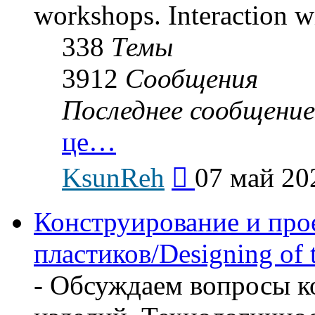
workshops. Interaction wi
338
Темы
3912
Сообщения
Последнее сообщение
це…
Перейти
KsunReh
07 май 20
к
последнему
сообщению
Конструирование и про
пластиков/Designing of t
- Обсуждаем вопросы к