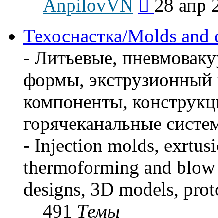
AnpilovVN
28 апр 
к
последнему
сообщению
Техоснастка/Molds and 
- Литьевые, пневмова
формы, экструзионный 
компоненты, конструкц
горячеканальные систем
- Injection molds, exrtus
thermoforming and blow 
designs, 3D models, prot
491
Темы