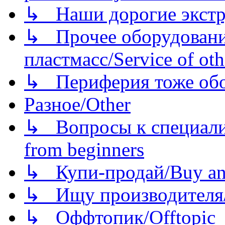
↳ Наши дорогие экстру
↳ Прочее оборудовани
пластмасс/Service of oth
↳ Периферия тоже обору
Разное/Other
↳ Вопросы к специали
from beginners
↳ Купи-продай/Buy and
↳ Ищу производителя/
↳ Оффтопик/Offtopic