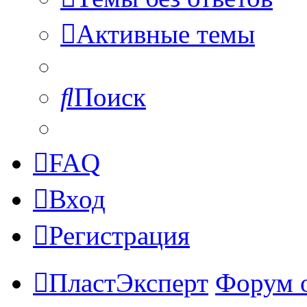
Активные темы
Поиск
FAQ
Вход
Регистрация
ПластЭксперт
Форум 