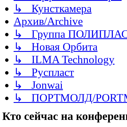
↳ Кунсткамера
Архив/Archive
↳ Группа ПОЛИПЛА
↳ Новая Орбита
↳ ILMA Technology
↳ Руспласт
↳ Jonwai
↳ ПОРТМОЛД/PORT
Кто сейчас на конфере