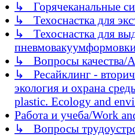
↳ Горячеканальные си
↳ Техоснастка для экс
↳ Техоснастка для вы
пневмовакуумформовк
↳ Вопросы качества/Abo
↳ Ресайклинг - вторич
экология и охрана среды/
plastic. Ecology and env
Работа и учеба/Work an
↳ Вопросы трудоустрой