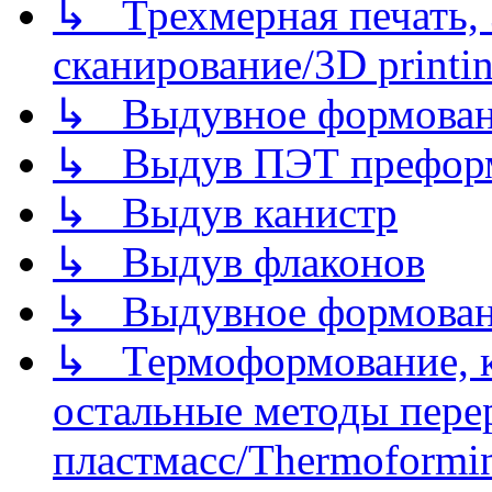
↳ Трехмерная печать,
сканирование/3D printin
↳ Выдувное формован
↳ Выдув ПЭТ префор
↳ Выдув канистр
↳ Выдув флаконов
↳ Выдувное формован
↳ Термоформование, ка
остальные методы пере
пластмасс/Thermoforming