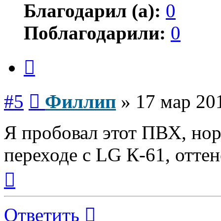
Благодарил (а):
0
Поблагодарили:
0
Цитата
Сообщение
#5
Филлип
»
17 мар 20
Я пробовал этот ПВХ, но
переходе с LG К-61, оттен
Вернуться
к
началу
Ответить