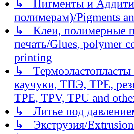
↳ Пигменты и Аддитив
полимерам)/Pigments an
↳ Клеи, полимерные по
печать/Glues, polymer co
printing
↳ Термоэластопласты и
каучуки, ТПЭ, TPE, рез
TPE, TPV, TPU and other
↳ Литье под давлением/
↳ Экструзия/Extrusion