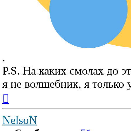
.
P.S. На каких смолах до э
я не волшебник, я только у
Вернуться
к
началу
NelsoN