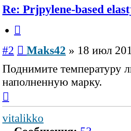
Re: Prjpylene-based elas
Цитата
Сообщение
#2
Maks42
»
18 июл 201
Поднимите температуру ли
наполненную марку.
Вернуться
к
началу
vitalikko