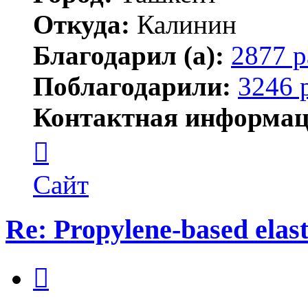
Откуда:
Калинин
Благодарил (а):
2877 р
Поблагодарили:
3246 
Контактная информац
Контактная
информация
пользователя
Maks42
Сайт
Re: Propylene-based ela
Цитата