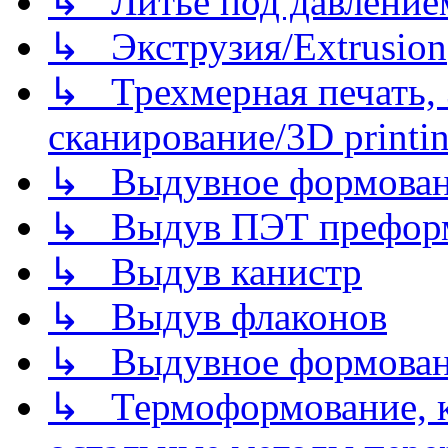
↳ Литье под давлением/
↳ Экструзия/Extrusion
↳ Трехмерная печать,
сканирование/3D printin
↳ Выдувное формован
↳ Выдув ПЭТ префор
↳ Выдув канистр
↳ Выдув флаконов
↳ Выдувное формован
↳ Термоформование, ка