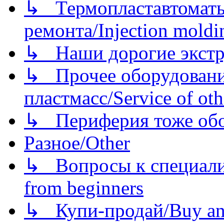
↳ Термопластавтоматы 
ремонта/Injection moldin
↳ Наши дорогие экстру
↳ Прочее оборудовани
пластмасс/Service of oth
↳ Периферия тоже обору
Разное/Other
↳ Вопросы к специали
from beginners
↳ Купи-продай/Buy and