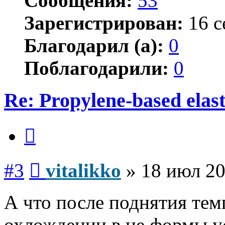
Сообщения:
53
Зарегистрирован:
16 с
Благодарил (а):
0
Поблагодарили:
0
Re: Propylene-based ela
Цитата
Сообщение
#3
vitalikko
»
18 июл 20
А что после поднятия тем
охлождении в не формы у