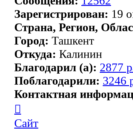
Сообщения:
12562
Зарегистрирован:
19 о
Страна, Регион, Облас
Город:
Ташкент
Откуда:
Калинин
Благодарил (а):
2877 р
Поблагодарили:
3246 
Контактная информац
Контактная
информация
пользователя
Maks42
Сайт