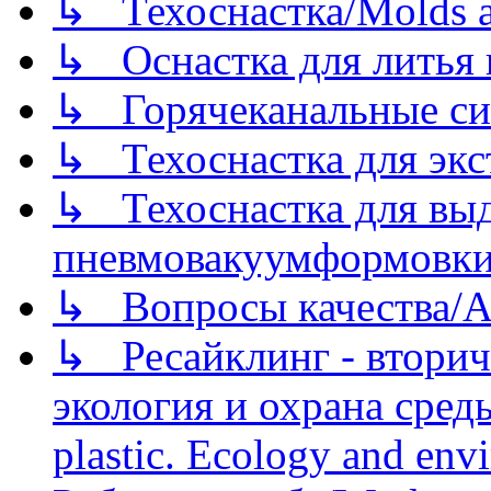
↳ Техоснастка/Molds a
↳ Оснастка для литья 
↳ Горячеканальные си
↳ Техоснастка для экс
↳ Техоснастка для вы
пневмовакуумформовк
↳ Вопросы качества/Abo
↳ Ресайклинг - вторич
экология и охрана среды/
plastic. Ecology and env