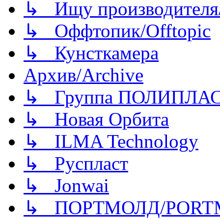
↳ Ищу производителя/
↳ Оффтопик/Offtopic
↳ Кунсткамера
Архив/Archive
↳ Группа ПОЛИПЛА
↳ Новая Орбита
↳ ILMA Technology
↳ Руспласт
↳ Jonwai
↳ ПОРТМОЛД/PORT