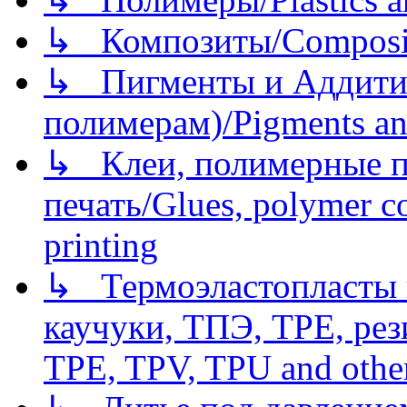
↳ Композиты/Сomposite
↳ Пигменты и Аддитив
полимерам)/Pigments an
↳ Клеи, полимерные по
печать/Glues, polymer co
printing
↳ Термоэластопласты и
каучуки, ТПЭ, TPE, рез
TPE, TPV, TPU and other