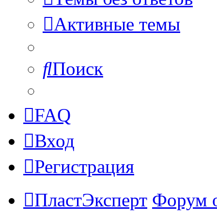
Активные темы
Поиск
FAQ
Вход
Регистрация
ПластЭксперт
Форум 