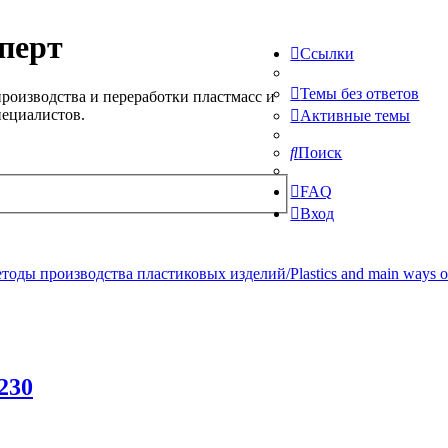
перт
Ссылки
Темы без ответов
роизводства и переработки пластмасс и
пециалистов.
Активные темы
Поиск
FAQ
Вход
ды производства пластиковых изделий/Plastics and main ways of pr
230