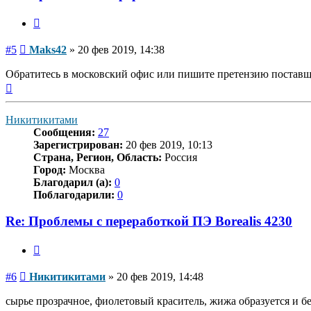
Цитата
Сообщение
#5
Maks42
»
20 фев 2019, 14:38
Обратитесь в московский офис или пишите претензию поставщ
Вернуться
к
началу
Никитикитами
Сообщения:
27
Зарегистрирован:
20 фев 2019, 10:13
Страна, Регион, Область:
Россия
Город:
Москва
Благодарил (а):
0
Поблагодарили:
0
Re: Проблемы с переработкой ПЭ Borealis 4230
Цитата
Сообщение
#6
Никитикитами
»
20 фев 2019, 14:48
сырье прозрачное, фиолетовый краситель, жижа образуется и бе