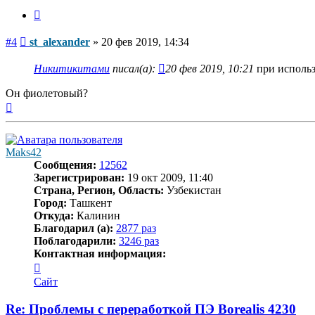
Цитата
Сообщение
#4
st_alexander
»
20 фев 2019, 14:34
Никитикитами
писал(а):
20 фев 2019, 10:21
при использ
Он фиолетовый?
Вернуться
к
началу
Maks42
Сообщения:
12562
Зарегистрирован:
19 окт 2009, 11:40
Страна, Регион, Область:
Узбекистан
Город:
Ташкент
Откуда:
Калинин
Благодарил (а):
2877 раз
Поблагодарили:
3246 раз
Контактная информация:
Контактная
информация
Сайт
пользователя
Maks42
Re: Проблемы с переработкой ПЭ Borealis 4230