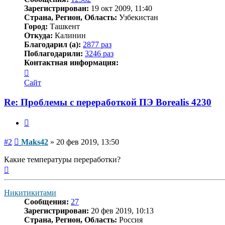
Зарегистрирован:
19 окт 2009, 11:40
Страна, Регион, Область:
Узбекистан
Город:
Ташкент
Откуда:
Калинин
Благодарил (а):
2877 раз
Поблагодарили:
3246 раз
Контактная информация:
Контактная
информация
Сайт
пользователя
Maks42
Re: Проблемы с переработкой ПЭ Borealis 4230
Цитата
Сообщение
#2
Maks42
»
20 фев 2019, 13:50
Какие температуры переработки?
Вернуться
к
началу
Никитикитами
Сообщения:
27
Зарегистрирован:
20 фев 2019, 10:13
Страна, Регион, Область:
Россия