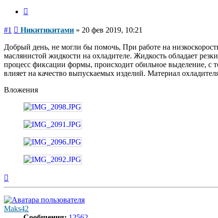
Цитата
Сообщение
#1
Никитикитами
»
20 фев 2019, 10:21
Добрый день, не могли бы помочь, При работе на низкоскорост
маслянистой жидкости на охладителе. Жидкость обладает резким
процесс фиксации формы, происходит обильное выделение, с те
влияет на качество выпускаемых изделий. Материал охладителя 
Вложения
Вернуться
к
началу
Maks42
Сообщения:
12562