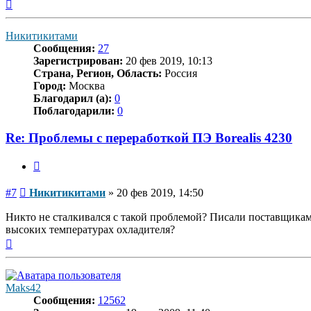
Вернуться
к
началу
Никитикитами
Сообщения:
27
Зарегистрирован:
20 фев 2019, 10:13
Страна, Регион, Область:
Россия
Город:
Москва
Благодарил (а):
0
Поблагодарили:
0
Re: Проблемы с переработкой ПЭ Borealis 4230
Цитата
Сообщение
#7
Никитикитами
»
20 фев 2019, 14:50
Никто не сталкивался с такой проблемой? Писали поставщикам 
высоких температурах охладителя?
Вернуться
к
началу
Maks42
Сообщения:
12562