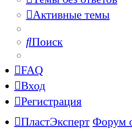
Активные темы
Поиск
FAQ
Вход
Регистрация
ПластЭксперт
Форум 