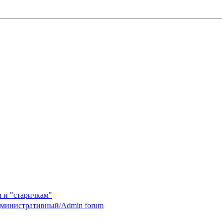
 и "старичкам"
министративный/Admin forum