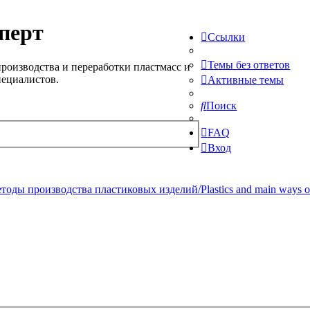
перт
Ссылки
Темы без ответов
роизводства и переработки пластмасс и
пециалистов.
Активные темы
Поиск
FAQ
Вход
ды производства пластиковых изделий/Plastics and main ways of pr