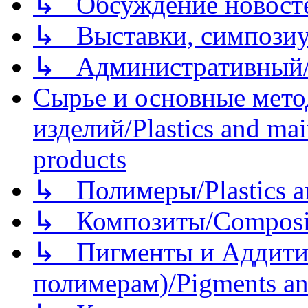
↳ Обсуждение новостей
↳ Выставки, симпозиу
↳ Административный/
Сырье и основные мето
изделий/Plastics and mai
products
↳ Полимеры/Plastics a
↳ Композиты/Сomposite
↳ Пигменты и Аддитив
полимерам)/Pigments an