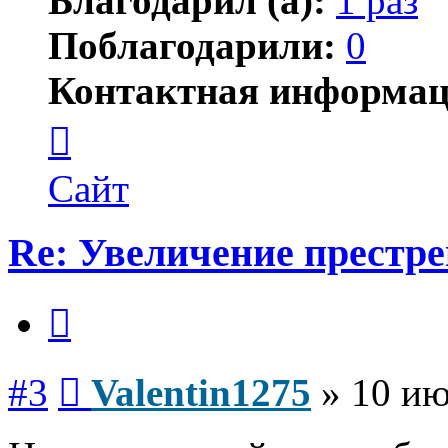
Благодарил (а):
1 раз
Поблагодарили:
0
Контактная информац
Контактная
информация
пользователя
Valentin1275
Сайт
Re: Увеличение престр
Цитата
Сообщение
#3
Valentin1275
»
10 ию