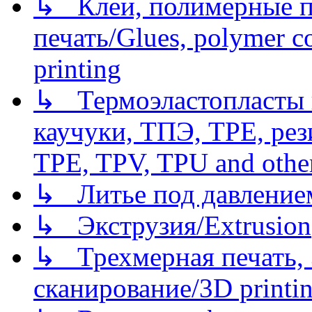
↳ Клеи, полимерные по
печать/Glues, polymer co
printing
↳ Термоэластопласты и
каучуки, ТПЭ, TPE, рез
TPE, TPV, TPU and other
↳ Литье под давлением/
↳ Экструзия/Extrusion
↳ Трехмерная печать,
сканирование/3D printin