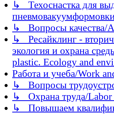
↳ Техоснастка для вы
пневмовакуумформовк
↳ Вопросы качества/Abo
↳ Ресайклинг - вторич
экология и охрана среды/
plastic. Ecology and env
Работа и учеба/Work an
↳ Вопросы трудоустрой
↳ Охрана труда/Labor p
↳ Повышаем квалификац