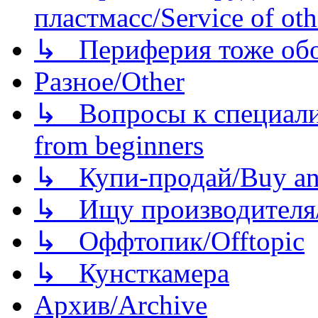
пластмасс/Service of oth
↳ Периферия тоже обору
Разное/Other
↳ Вопросы к специали
from beginners
↳ Купи-продай/Buy and
↳ Ищу производителя/
↳ Оффтопик/Offtopic
↳ Кунсткамера
Архив/Archive