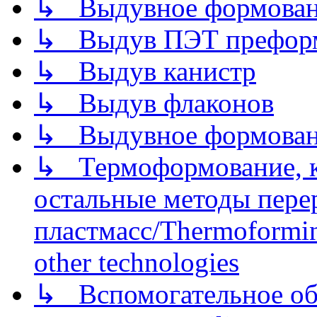
↳ Выдувное формован
↳ Выдув ПЭТ префор
↳ Выдув канистр
↳ Выдув флаконов
↳ Выдувное формован
↳ Термоформование, ка
остальные методы пере
пластмасс/Thermoforming
other technologies
↳ Вспомогательное об