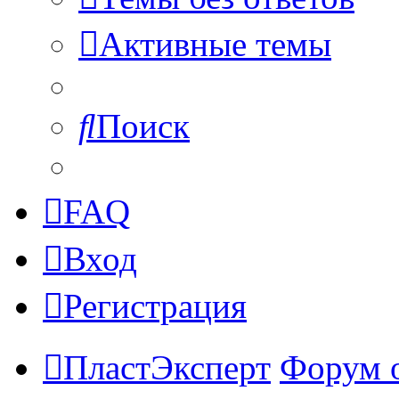
Активные темы
Поиск
FAQ
Вход
Регистрация
ПластЭксперт
Форум 