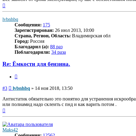
Вернуться
к
началу
lvbnhbq
Сообщения:
175
Зарегистрирован:
26 июл 2013, 10:00
Страна, Регион, Область:
Владимирская обл
Город:
Россия
Благодарил (а):
88 раз
Поблагодарили:
34 раза
Re: Ёмкости для бензина.
Цитата
Сообщение
#3
lvbnhbq
»
14 ноя 2018, 13:50
Антистатик обязательно это понятно для устранения искрообра
или полиамид надо склеить с пнд и как варить потом .
Вернуться
к
началу
Maks42
Сообщения:
12562