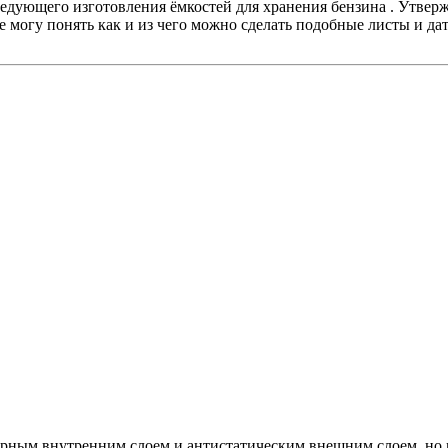
ледующего изготовления ёмкостей для хранения бензина . Утвер
 могу понять как и из чего можно сделать подобные листы и дат
лярным внутренним слоем и антистатическим внешним слоем, но 