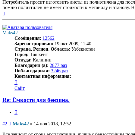
Потребитель просит изготовить листы из полиэтилена для пос
помню полиэтилен не имеет стойкости к метанолу и этанолу. Не
Вернуться
к
началу
Maks42
Сообщения:
12562
Зарегистрирован:
19 окт 2009, 11:40
Страна, Регион, Область:
Узбекистан
Город:
Ташкент
Откуда:
Калинин
Благодарил (а):
2877 раз
Поблагодарили:
3246 раз
Контактная информация:
Контактная
информация
Сайт
пользователя
Maks42
Re: Ёмкости для бензина.
Цитата
Сообщение
#2
Maks42
»
14 ноя 2018, 12:52
Все зависит от срока эксплуатации, лучше с бензостойким по