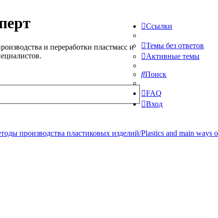
перт
Ссылки
Темы без ответов
роизводства и переработки пластмасс и
пециалистов.
Активные темы
Поиск
FAQ
Вход
ды производства пластиковых изделий/Plastics and main ways of pr