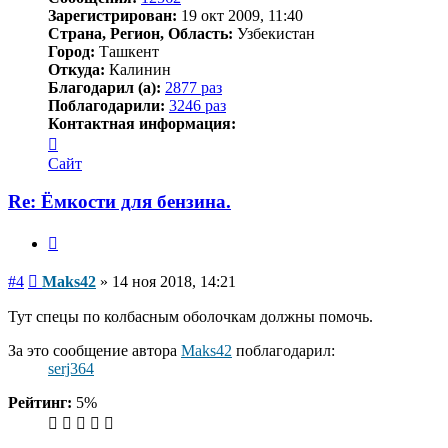
Зарегистрирован:
19 окт 2009, 11:40
Страна, Регион, Область:
Узбекистан
Город:
Ташкент
Откуда:
Калинин
Благодарил (а):
2877 раз
Поблагодарили:
3246 раз
Контактная информация:
Контактная
информация
Сайт
пользователя
Maks42
Re: Ёмкости для бензина.
Цитата
Сообщение
#4
Maks42
»
14 ноя 2018, 14:21
Тут спецы по колбасным оболочкам должны помочь.
За это сообщение автора
Maks42
поблагодарил:
serj364
Рейтинг:
5%