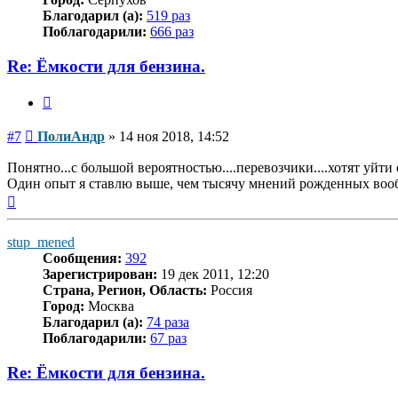
Благодарил (а):
519 раз
Поблагодарили:
666 раз
Re: Ёмкости для бензина.
Цитата
Сообщение
#7
ПолиАндр
»
14 ноя 2018, 14:52
Понятно...с большой вероятностью....перевозчики....хотят уйти
Один опыт я ставлю выше, чем тысячу мнений рожденных во
Вернуться
к
началу
stup_mened
Сообщения:
392
Зарегистрирован:
19 дек 2011, 12:20
Страна, Регион, Область:
Россия
Город:
Москва
Благодарил (а):
74 раза
Поблагодарили:
67 раз
Re: Ёмкости для бензина.