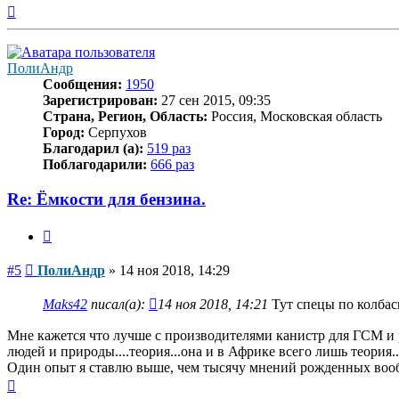
Вернуться
к
началу
ПолиАндр
Сообщения:
1950
Зарегистрирован:
27 сен 2015, 09:35
Страна, Регион, Область:
Россия, Московская область
Город:
Серпухов
Благодарил (а):
519 раз
Поблагодарили:
666 раз
Re: Ёмкости для бензина.
Цитата
Сообщение
#5
ПолиАндр
»
14 ноя 2018, 14:29
Maks42
писал(а):
14 ноя 2018, 14:21
Тут спецы по колба
Мне кажется что лучше с производителями канистр для ГСМ и раст
людей и природы....теория...она и в Африке всего лишь теория..
Один опыт я ставлю выше, чем тысячу мнений рожденных во
Вернуться
к