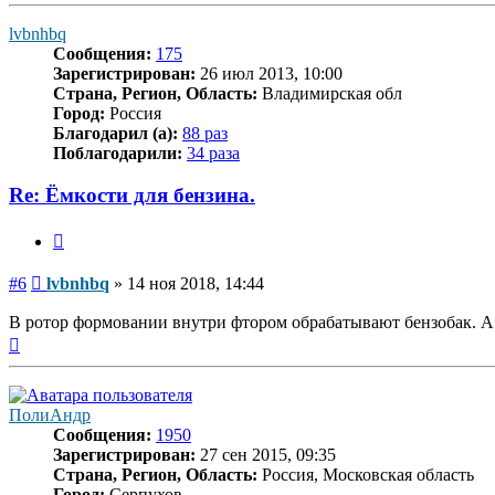
началу
lvbnhbq
Сообщения:
175
Зарегистрирован:
26 июл 2013, 10:00
Страна, Регион, Область:
Владимирская обл
Город:
Россия
Благодарил (а):
88 раз
Поблагодарили:
34 раза
Re: Ёмкости для бензина.
Цитата
Сообщение
#6
lvbnhbq
»
14 ноя 2018, 14:44
В ротор формовании внутри фтором обрабатывают бензобак. А ё
Вернуться
к
началу
ПолиАндр
Сообщения:
1950
Зарегистрирован:
27 сен 2015, 09:35
Страна, Регион, Область:
Россия, Московская область
Город:
Серпухов