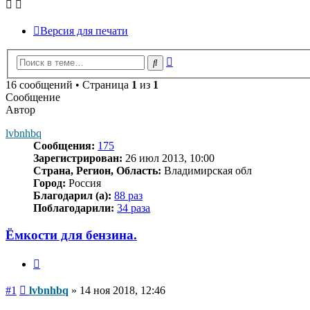
Версия для печати
Расширенный
Поиск
поиск
16 сообщений • Страница
1
из
1
Сообщение
Автор
lvbnhbq
Сообщения:
175
Зарегистрирован:
26 июл 2013, 10:00
Страна, Регион, Область:
Владимирская обл
Город:
Россия
Благодарил (а):
88 раз
Поблагодарили:
34 раза
Ёмкости для бензина.
Цитата
Сообщение
#1
lvbnhbq
»
14 ноя 2018, 12:46