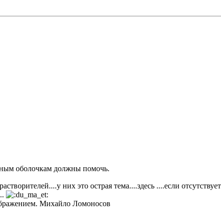
сным оболочкам должны помочь.
ворителей....у них это острая тема....здесь ....если отсутствует
..
ображением. Михайло Ломоносов