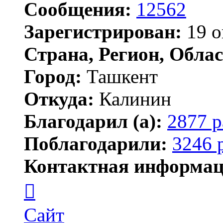
Сообщения:
12562
Зарегистрирован:
19 о
Страна, Регион, Облас
Город:
Ташкент
Откуда:
Калинин
Благодарил (а):
2877 р
Поблагодарили:
3246 
Контактная информац
Контактная
информация
пользователя
Maks42
Сайт