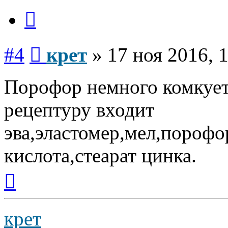
Цитата
Сообщение
#4
крет
»
17 ноя 2016, 
Порофор немного комкует
рецептуру входит
эва,эластомер,мел,порофо
кислота,стеарат цинка.
Вернуться
к
началу
крет