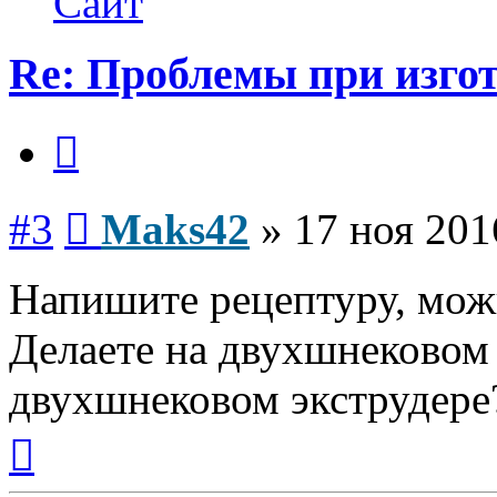
Сайт
Re: Проблемы при изго
Цитата
Сообщение
#3
Maks42
»
17 ноя 201
Напишите рецептуру, можн
Делаете на двухшнековом 
двухшнековом экструдере
Вернуться
к
началу