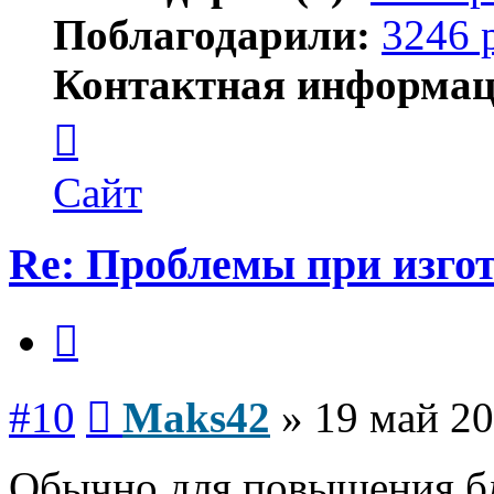
Поблагодарили:
3246 
Контактная информац
Контактная
информация
пользователя
Maks42
Сайт
Re: Проблемы при изго
Цитата
Сообщение
#10
Maks42
»
19 май 20
Обычно для повышения бл