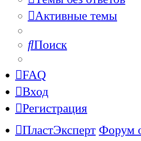
Активные темы
Поиск
FAQ
Вход
Регистрация
ПластЭксперт
Форум 