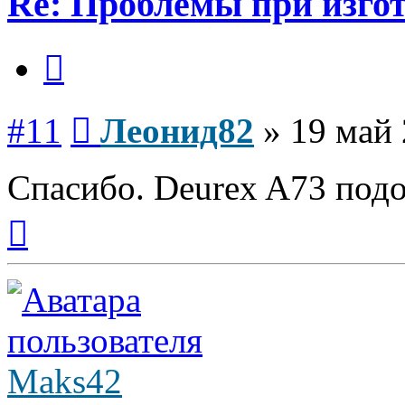
Re: Проблемы при изго
Цитата
Сообщение
#11
Леонид82
»
19 май 
Спасибо. Deurex A73 под
Вернуться
к
началу
Maks42