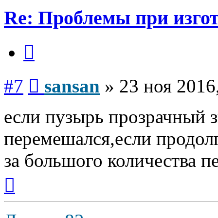
Re: Проблемы при изго
Цитата
Сообщение
#7
sansan
»
23 ноя 2016
если пузырь прозрачный з
перемешался,если продолго
за большого количества п
Вернуться
к
началу