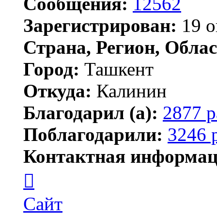
Сообщения:
12562
Зарегистрирован:
19 о
Страна, Регион, Облас
Город:
Ташкент
Откуда:
Калинин
Благодарил (а):
2877 р
Поблагодарили:
3246 
Контактная информац
Контактная
информация
пользователя
Maks42
Сайт