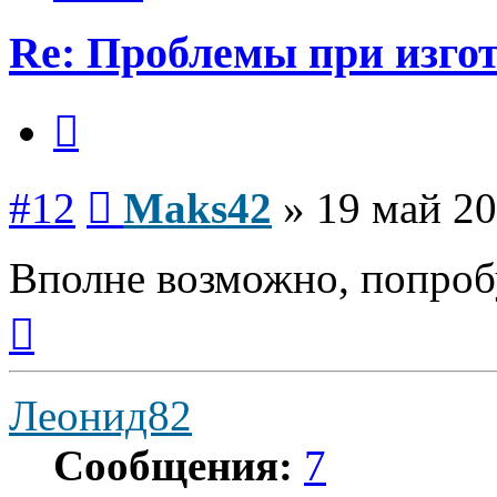
Re: Проблемы при изго
Цитата
Сообщение
#12
Maks42
»
19 май 20
Вполне возможно, попроб
Вернуться
к
началу
Леонид82
Сообщения:
7