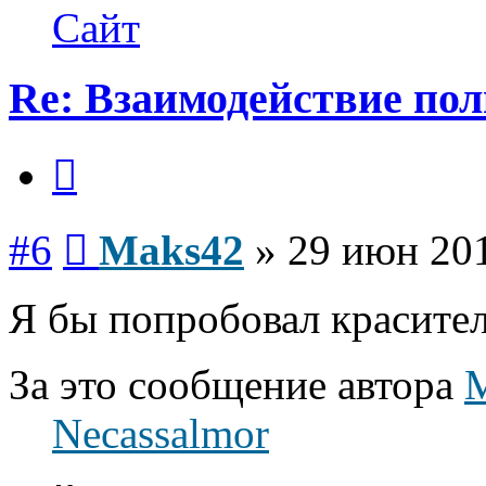
Maks42
Сайт
Re: Взаимодействие по
Цитата
Сообщение
#6
Maks42
»
29 июн 201
Я бы попробовал красите
За это сообщение автора
Necassalmor