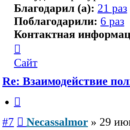
Благодарил (а):
21 раз
Поблагодарили:
6 раз
Контактная информац
Контактная
информация
пользователя
Necassalmor
Сайт
Re: Взаимодействие по
Цитата
Сообщение
#7
Necassalmor
»
29 ию