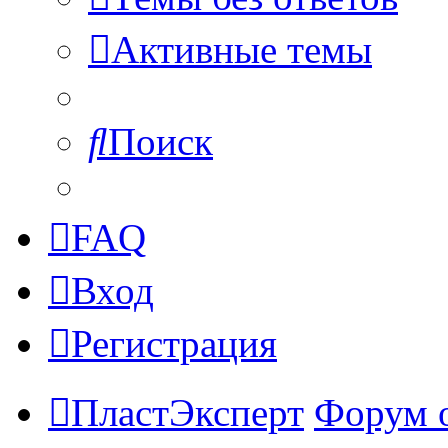
Активные темы
Поиск
FAQ
Вход
Регистрация
ПластЭксперт
Форум 