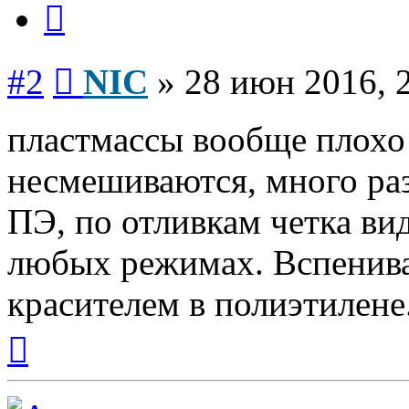
Сообщение
#2
NIC
»
28 июн 2016, 
пластмассы вообще плохо
несмешиваются, много ра
ПЭ, по отливкам четка вид
любых режимах. Вспенива
красителем в полиэтилене
Вернуться
к
началу