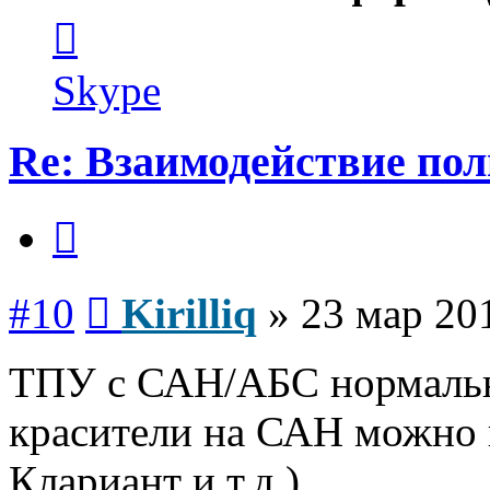
Контактная
информация
пользователя
Kirilliq
Skype
Re: Взаимодействие по
Цитата
Сообщение
#10
Kirilliq
»
23 мар 20
ТПУ с САН/АБС нормально
красители на САН можно 
Клариант и т.д.).