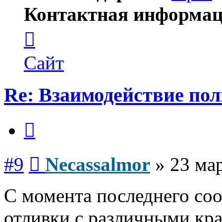
Контактная информац
Контактная
информация
пользователя
Necassalmor
Сайт
Re: Взаимодействие по
Цитата
Сообщение
#9
Necassalmor
»
23 мар
С момента последнего со
отливки с различными кр