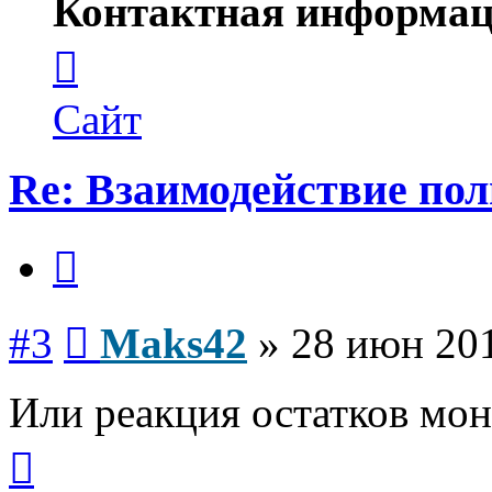
Контактная информац
Контактная
информация
пользователя
Maks42
Сайт
Re: Взаимодействие по
Цитата
Сообщение
#3
Maks42
»
28 июн 201
Или реакция остатков мон
Вернуться
к
началу