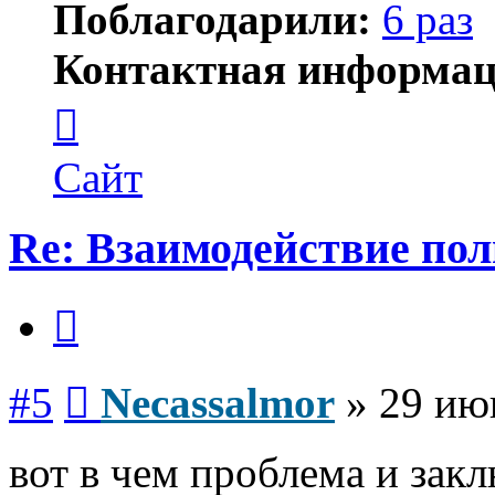
Поблагодарили:
6 раз
Контактная информац
Контактная
информация
пользователя
Necassalmor
Сайт
Re: Взаимодействие по
Цитата
Сообщение
#5
Necassalmor
»
29 ию
вот в чем проблема и закл