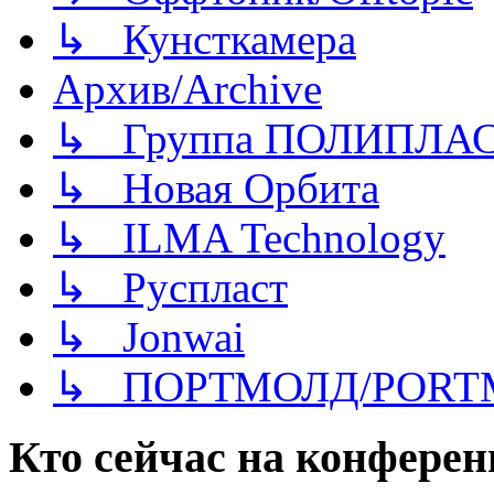
↳ Кунсткамера
Архив/Archive
↳ Группа ПОЛИПЛА
↳ Новая Орбита
↳ ILMA Technology
↳ Руспласт
↳ Jonwai
↳ ПОРТМОЛД/PORT
Кто сейчас на конфере