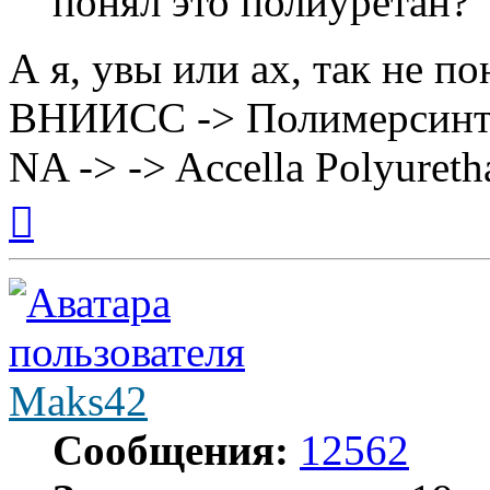
понял это полиуретан?
А я, увы или ах, так не по
ВНИИСС -> Полимерсинтез 
NA -> -> Accella Polyuret
Вернуться
к
началу
Maks42
Сообщения:
12562