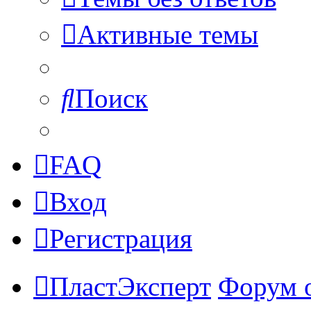
Активные темы
Поиск
FAQ
Вход
Регистрация
ПластЭксперт
Форум 