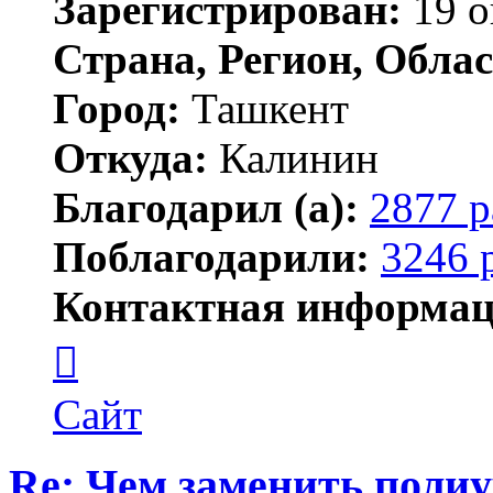
Зарегистрирован:
19 о
Страна, Регион, Облас
Город:
Ташкент
Откуда:
Калинин
Благодарил (а):
2877 р
Поблагодарили:
3246 
Контактная информац
Контактная
информация
пользователя
Maks42
Сайт
Re: Чем заменить поли