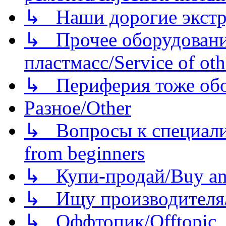
↳ Наши дорогие экстру
↳ Прочее оборудовани
пластмасс/Service of oth
↳ Периферия тоже обору
Разное/Other
↳ Вопросы к специали
from beginners
↳ Купи-продай/Buy and
↳ Ищу производителя/
↳ Оффтопик/Offtopic