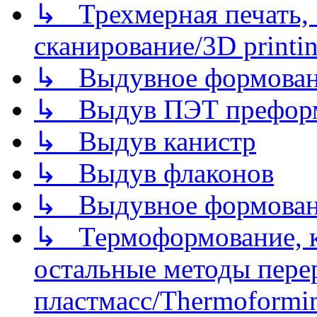
↳ Трехмерная печать,
сканирование/3D printin
↳ Выдувное формован
↳ Выдув ПЭТ префор
↳ Выдув канистр
↳ Выдув флаконов
↳ Выдувное формован
↳ Термоформование, ка
остальные методы пере
пластмасс/Thermoforming