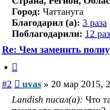
Страна, Регион, Облас
Город:
Чаттануга
Благодарил (а):
3 раза
Поблагодарили:
12 раз
Re: Чем заменить поли
Цитата
Сообщение
#2
uvas
»
20 мар 2015, 
Landish писал(а):
Что та