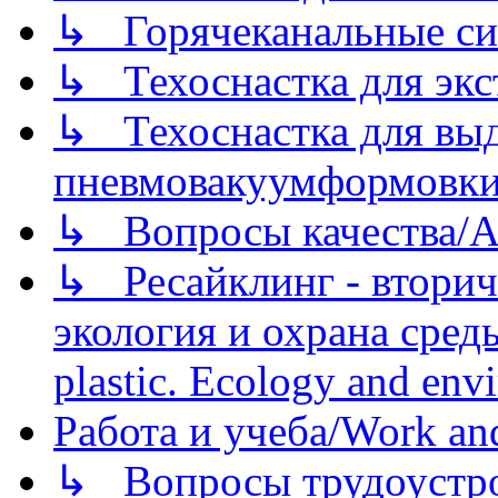
↳ Горячеканальные си
↳ Техоснастка для экс
↳ Техоснастка для вы
пневмовакуумформовк
↳ Вопросы качества/Abo
↳ Ресайклинг - вторич
экология и охрана среды/
plastic. Ecology and env
Работа и учеба/Work an
↳ Вопросы трудоустрой