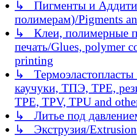
↳ Пигменты и Аддитив
полимерам)/Pigments an
↳ Клеи, полимерные по
печать/Glues, polymer co
printing
↳ Термоэластопласты и
каучуки, ТПЭ, TPE, рез
TPE, TPV, TPU and other
↳ Литье под давлением/
↳ Экструзия/Extrusion