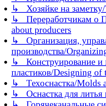
↳ Хозяйке на заметку/T
↳ Переработчикам о Пе
about producers
↳ Организация, управл
производства/Organizing
↳ Конструирование и п
пластиков/Designing of t
↳ Техоснастка/Molds a
↳ Оснастка для литья 
↳ Горячеканальные си