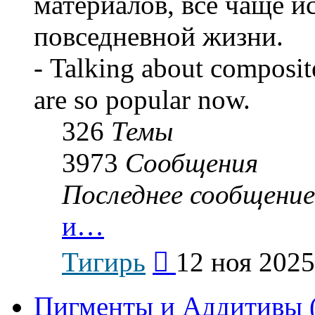
материалов, все чаще и
повседневной жизни.
- Talking about composit
are so popular now.
326
Темы
3973
Сообщения
Последнее сообщение
и…
Перейти
Тигирь
12 ноя 2025
к
последнему
сообщению
Пигменты и Аддитивы (