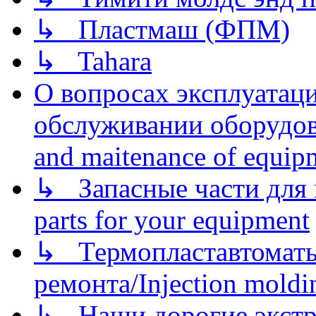
↳ Пластмаш (ФПМ)
↳ Tahara
О вопросах эксплуатаци
обслуживании оборудова
and maitenance of equip
↳ Запасные части для 
parts for your equipment
↳ Термопластавтоматы 
ремонта/Injection moldin
↳ Наши дорогие экстру