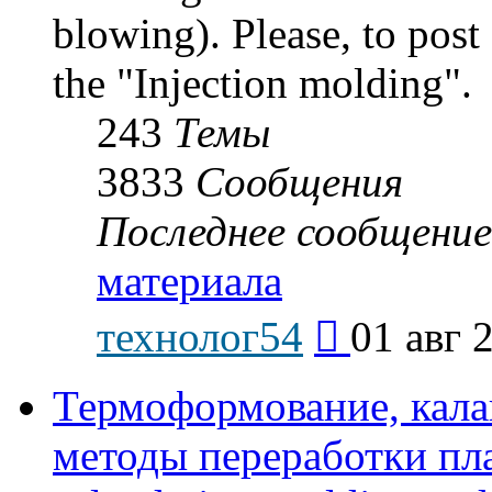
blowing). Please, to post
the "Injection molding".
243
Темы
3833
Сообщения
Последнее сообщение
материала
Перейти
технолог54
01 авг 
к
последнему
сообщению
Термоформование, кала
методы переработки пл