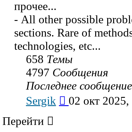
прочее...
- All other possible prob
sections. Rare of method
technologies, etc...
658
Темы
4797
Сообщения
Последнее сообщение
Перейти
Sergik
02 окт 2025,
к
последнему
сообщению
Перейти