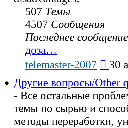
507
Темы
4507
Сообщения
Последнее сообщение
доза…
Перейти
telemaster-2007
30 
к
последнем
сообщени
Другие вопросы/Other q
- Все остальные пробл
темы по сырью и способ
методы переработки, у