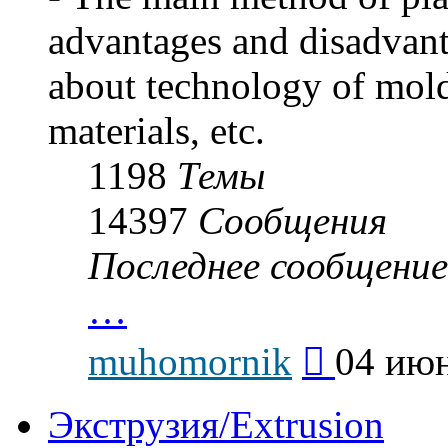
advantages and disadvan
about technology of mold
materials, etc.
1198
Темы
14397
Сообщения
Последнее сообщение
…
Перейти
muhomornik
04 июн
к
последнему
сообщению
Экструзия/Extrusion