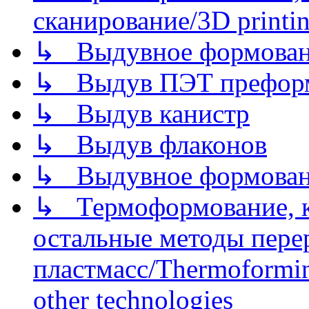
сканирование/3D printin
↳ Выдувное формован
↳ Выдув ПЭТ префор
↳ Выдув канистр
↳ Выдув флаконов
↳ Выдувное формован
↳ Термоформование, ка
остальные методы пере
пластмасс/Thermoforming
other technologies