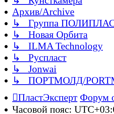
↳ Кунсткамера
Архив/Archive
↳ Группа ПОЛИПЛА
↳ Новая Орбита
↳ ILMA Technology
↳ Руспласт
↳ Jonwai
↳ ПОРТМОЛД/PORT
ПластЭксперт
Форум 
Часовой пояс:
UTC+03: