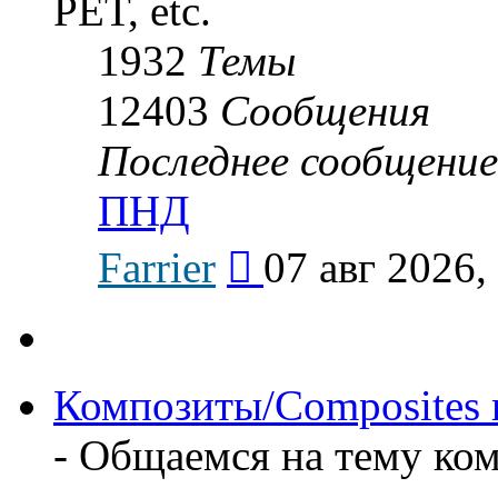
PET, etc.
1932
Темы
12403
Сообщения
Последнее сообщение
ПНД
Перейти
Farrier
07 авг 2026,
к
последнему
сообщению
Композиты/Сomposites m
- Общаемся на тему к