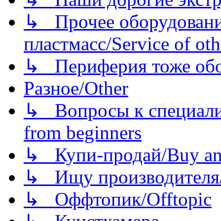
↳ Прочее оборудовани
пластмасс/Service of oth
↳ Периферия тоже обору
Разное/Other
↳ Вопросы к специали
from beginners
↳ Купи-продай/Buy and
↳ Ищу производителя/
↳ Оффтопик/Offtopic