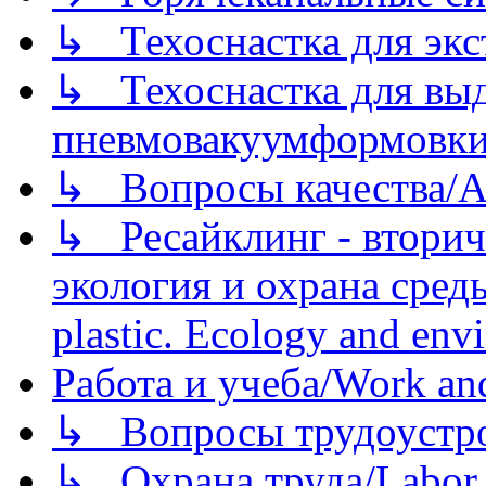
↳ Техоснастка для экс
↳ Техоснастка для вы
пневмовакуумформовк
↳ Вопросы качества/Abo
↳ Ресайклинг - вторич
экология и охрана среды/
plastic. Ecology and env
Работа и учеба/Work an
↳ Вопросы трудоустрой
↳ Охрана труда/Labor p