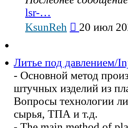
lsr-…
Перейти
KsunReh
20 июл 20
к
последнему
сообщению
Литье под давлением/In
- Основной метод прои
штучных изделий из пл
Вопросы технологии ли
сырья, ТПА и т.д.
- The main method of pla