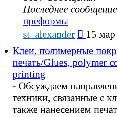
Последнее сообщение
преформы
Перейти
st_alexander
15 мар
к
последнему
сообщению
Клеи, полимерные покр
печать/Glues, polymer co
printing
- Обсуждаем направлен
техники, связанные с кл
также нанесением печат