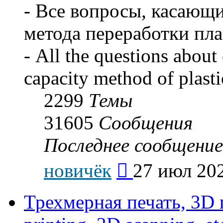
- Все вопросы, касающ
метода переработки пла
- All the questions about 
capacity method of plasti
2299
Темы
31605
Сообщения
Последнее сообщение
Перейти
новичёк
27 июл 202
к
последнему
сообщению
Трехмерная печать, 3D