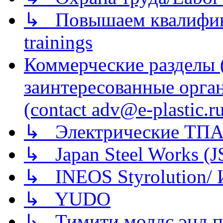
↳ Повышаем квалификац
trainings
Коммерческие разделы 
заинтересованные орга
(contact adv@e-plastic.r
↳ Электрические ТПА
↳ Japan Steel Works (
↳ INEOS Styrolution
↳ YUDO
↳ Тимити молдс энд п