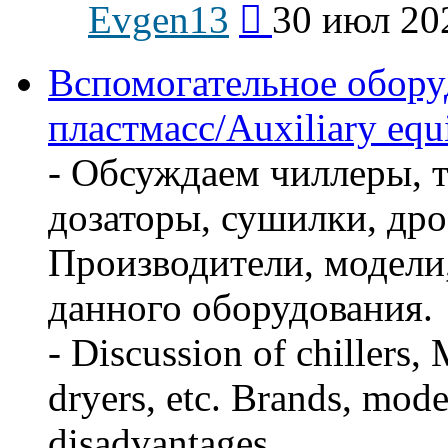
Evgen13
30 июл 20
к
последнему
сообщению
Вспомогательное обору
пластмасс/Auxiliary equi
- Обсуждаем чиллеры, т
дозаторы, сушилки, дро
Производители, модели,
данного оборудования.
- Discussion of chillers,
dryers, etc. Brands, mode
disadvantages.