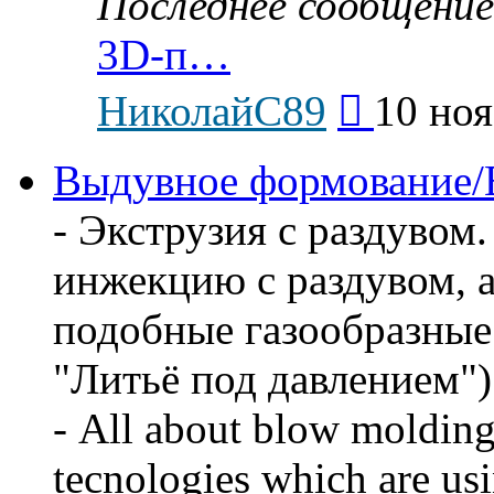
Последнее сообщение
3D-п…
Перейти
НиколайС89
10 ноя
к
последнему
сообщению
Выдувное формование/
- Экструзия с раздувом
инжекцию с раздувом, 
подобные газообразные д
"Литьё под давлением")
- All about blow molding
tecnologies which are us