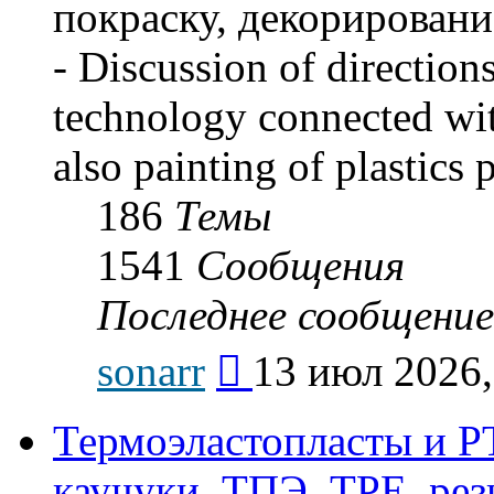
покраску, декорировани
- Discussion of direction
technology connected with
also painting of plastics 
186
Темы
1541
Сообщения
Последнее сообщение
Перейти
sonarr
13 июл 2026,
к
последнему
сообщению
Термоэластопласты и РТ
каучуки, ТПЭ, TPE, рез