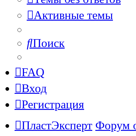
Активные темы
Поиск
FAQ
Вход
Регистрация
ПластЭксперт
Форум 