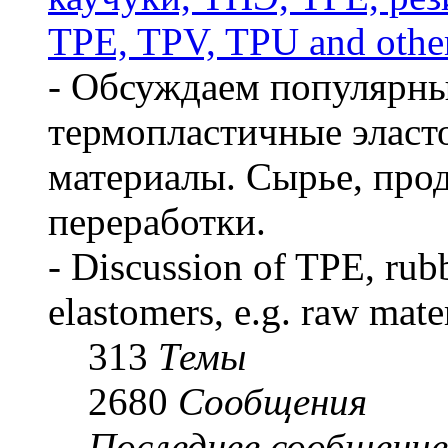
TPE, TPV, TPU and other
- Обсуждаем популярны
термопластичные эласт
материалы. Сырье, про
переработки.
- Discussion of TPE, rub
elastomers, e.g. raw mate
313
Темы
2680
Сообщения
Последнее сообщение