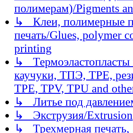
полимерам)/Pigments an
↳ Клеи, полимерные по
печать/Glues, polymer co
printing
↳ Термоэластопласты и
каучуки, ТПЭ, TPE, рез
TPE, TPV, TPU and other
↳ Литье под давлением/
↳ Экструзия/Extrusion
↳ Трехмерная печать,