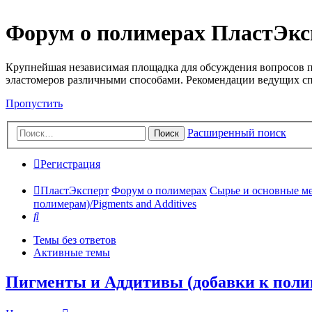
Форум о полимерах ПластЭкс
Крупнейшая независимая площадка для обсуждения вопросов п
эластомеров различными способами. Рекомендации ведущих с
Пропустить
Расширенный поиск
Поиск
Регистрация
ПластЭксперт
Форум о полимерах
Сырье и основные мето
полимерам)/Pigments and Additives
Поиск
Темы без ответов
Активные темы
Пигменты и Аддитивы (добавки к полиме