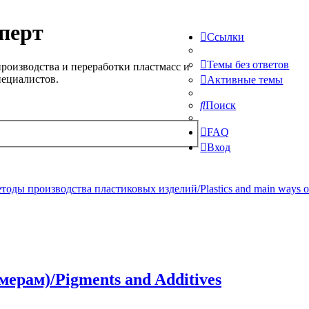
перт
Ссылки
Темы без ответов
роизводства и переработки пластмасс и
пециалистов.
Активные темы
Поиск
FAQ
Вход
ды производства пластиковых изделий/Plastics and main ways of pr
рам)/Pigments and Additives