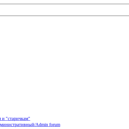
 и "старичкам"
министративный/Admin forum