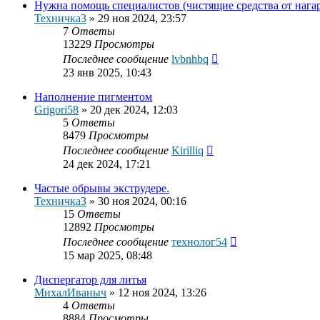
Нужна помощь специалистов (чистящие средства от нагар
ТехничкаЗ
»
29 ноя 2024, 23:57
7
Ответы
13229
Просмотры
Последнее сообщение
lvbnhbq
23 янв 2025, 10:43
Наполнение пигментом
Grigori58
»
20 дек 2024, 12:03
5
Ответы
8479
Просмотры
Последнее сообщение
Kirilliq
24 дек 2024, 17:21
Частые обрывы экструдере.
ТехничкаЗ
»
30 ноя 2024, 00:16
15
Ответы
12892
Просмотры
Последнее сообщение
технолог54
15 мар 2025, 08:48
Диспергатор для литья
МихалИваныч
»
12 ноя 2024, 13:26
4
Ответы
8884
Просмотры