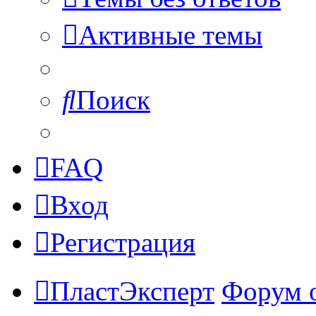
Активные темы
Поиск
FAQ
Вход
Регистрация
ПластЭксперт
Форум 