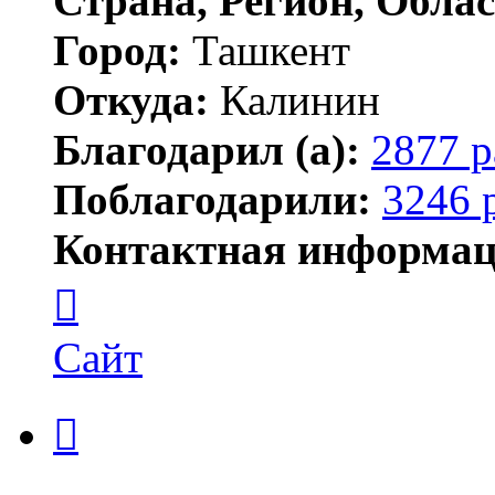
Страна, Регион, Облас
Город:
Ташкент
Откуда:
Калинин
Благодарил (а):
2877 р
Поблагодарили:
3246 
Контактная информац
Контактная
информация
пользователя
Maks42
Сайт
Цитата
Сообщение