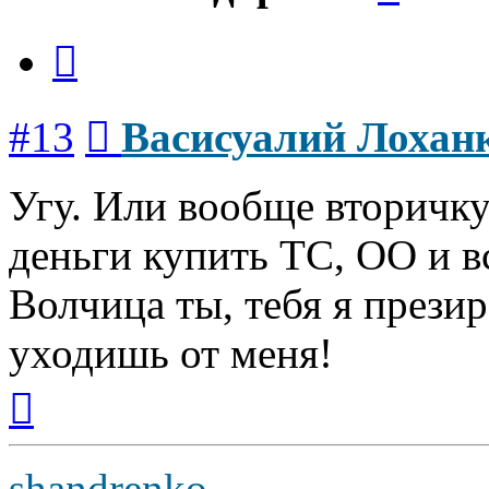
Цитата
Сообщение
#13
Васисуалий Лохан
Угу. Или вообще вторичку
деньги купить ТС, ОО и в
Волчица ты, тебя я прези
уходишь от меня!
Вернуться
к
началу
shandrenko