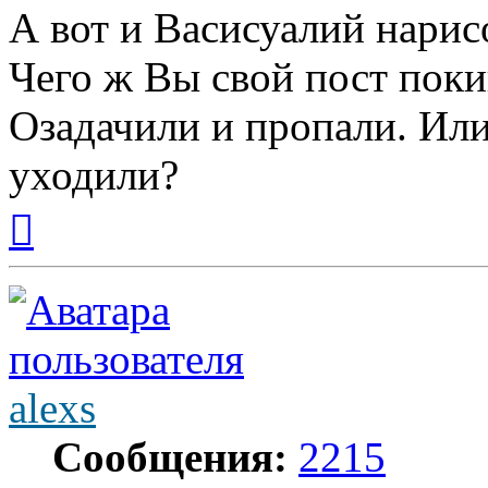
А вот и Васисуалий нарис
Чего ж Вы свой пост пок
Озадачили и пропали. Или
уходили?
Вернуться
к
началу
alexs
Сообщения:
2215