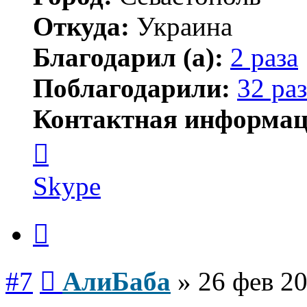
Откуда:
Украина
Благодарил (а):
2 раза
Поблагодарили:
32 раз
Контактная информац
Контактная
информация
пользователя
АлиБаба
Skype
Цитата
Сообщение
#7
АлиБаба
»
26 фев 20