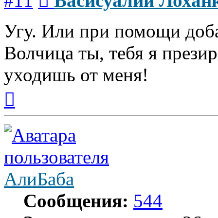
#11
Васисуалий Лохан
Угу. Или при помощи доб
Волчица ты, тебя я прези
уходишь от меня!
Вернуться
к
началу
АлиБаба
Сообщения:
544