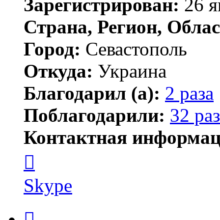
Зарегистрирован:
26 я
Страна, Регион, Облас
Город:
Севастополь
Откуда:
Украина
Благодарил (а):
2 раза
Поблагодарили:
32 раз
Контактная информац
Контактная
информация
пользователя
АлиБаба
Skype
Цитата