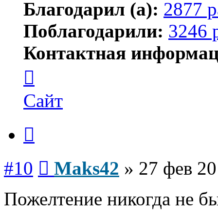
Благодарил (а):
2877 р
Поблагодарили:
3246 
Контактная информац
Контактная
информация
пользователя
Maks42
Сайт
Цитата
Сообщение
#10
Maks42
»
27 фев 20
Пожелтение никогда не бы