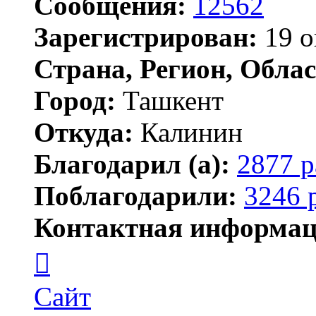
Сообщения:
12562
Зарегистрирован:
19 о
Страна, Регион, Облас
Город:
Ташкент
Откуда:
Калинин
Благодарил (а):
2877 р
Поблагодарили:
3246 
Контактная информац
Контактная
информация
пользователя
Maks42
Сайт