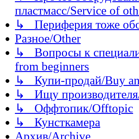
пластмасс/Service of oth
↳ Периферия тоже обору
Разное/Other
↳ Вопросы к специали
from beginners
↳ Купи-продай/Buy and
↳ Ищу производителя/
↳ Оффтопик/Offtopic
↳ Кунсткамера
Архив/Archive