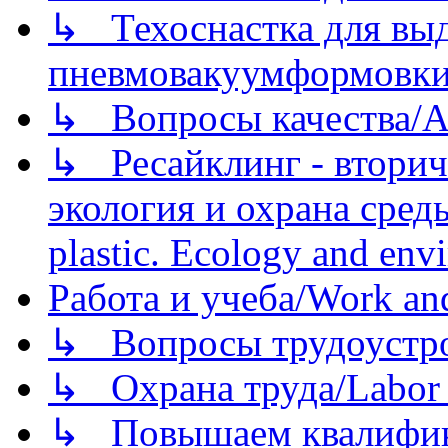
↳ Техоснастка для вы
пневмовакуумформовк
↳ Вопросы качества/Abo
↳ Ресайклинг - вторич
экология и охрана среды/
plastic. Ecology and env
Работа и учеба/Work an
↳ Вопросы трудоустрой
↳ Охрана труда/Labor p
↳ Повышаем квалификац