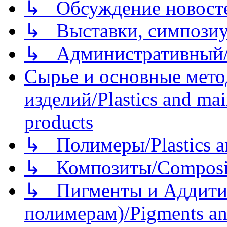
↳ Обсуждение новостей
↳ Выставки, симпозиу
↳ Административный/
Сырье и основные мето
изделий/Plastics and mai
products
↳ Полимеры/Plastics a
↳ Композиты/Сomposite
↳ Пигменты и Аддитив
полимерам)/Pigments an