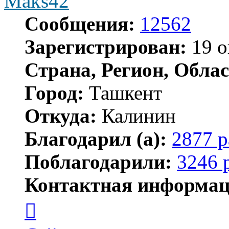
Maks42
Сообщения:
12562
Зарегистрирован:
19 о
Страна, Регион, Облас
Город:
Ташкент
Откуда:
Калинин
Благодарил (а):
2877 р
Поблагодарили:
3246 
Контактная информац
Контактная
информация
пользователя
Maks42