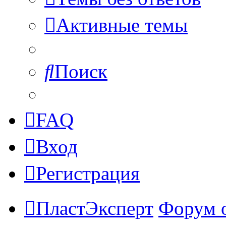
Активные темы
Поиск
FAQ
Вход
Регистрация
ПластЭксперт
Форум 