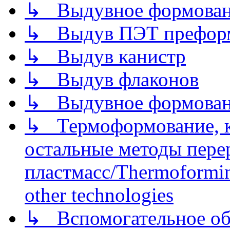
↳ Выдувное формован
↳ Выдув ПЭТ префор
↳ Выдув канистр
↳ Выдув флаконов
↳ Выдувное формован
↳ Термоформование, ка
остальные методы пере
пластмасс/Thermoforming
other technologies
↳ Вспомогательное об