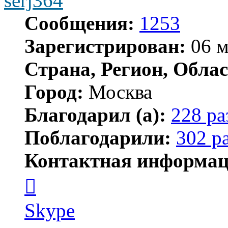
serj364
Сообщения:
1253
Зарегистрирован:
06 м
Страна, Регион, Облас
Город:
Москва
Благодарил (а):
228 ра
Поблагодарили:
302 р
Контактная информац
Контактная
информация
пользователя
serj364
Skype