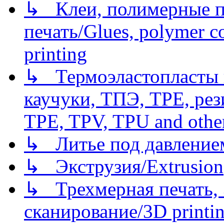
↳ Клеи, полимерные по
печать/Glues, polymer co
printing
↳ Термоэластопласты и
каучуки, ТПЭ, TPE, рез
TPE, TPV, TPU and other
↳ Литье под давлением/
↳ Экструзия/Extrusion
↳ Трехмерная печать,
сканирование/3D printin