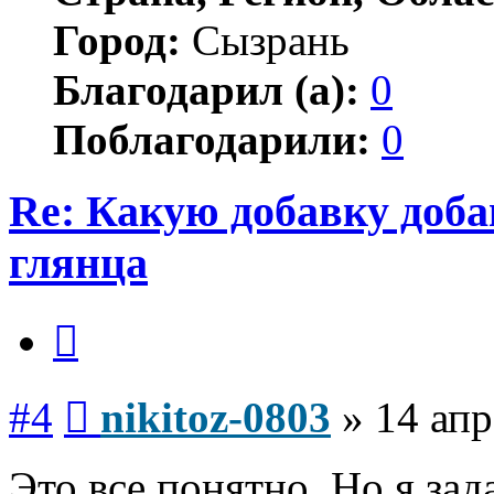
Город:
Сызрань
Благодарил (а):
0
Поблагодарили:
0
Re: Какую добавку доб
глянца
Цитата
Сообщение
#4
nikitoz-0803
»
14 апр
Это все понятно. Но я за