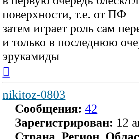
в первую очередь блеск/гл
поверхности, т.е. от ПФ
затем играет роль сам пе
и только в последнюю оче
эрукамиды
Вернуться
к
началу
nikitoz-0803
Сообщения:
42
Зарегистрирован:
12 а
Страна, Регион, Облас