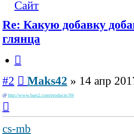
Maks42
Сайт
Re: Какую добавку доб
глянца
Цитата
Сообщение
#2
Maks42
»
14 апр 201
http://www.bars2.com/products/39/
Вернуться
к
началу
cs-mb