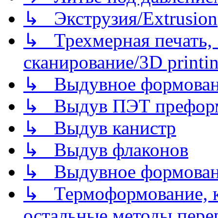
↳ Экструзия/Extrusion
↳ Трехмерная печать,
сканирование/3D printin
↳ Выдувное формован
↳ Выдув ПЭТ префор
↳ Выдув канистр
↳ Выдув флаконов
↳ Выдувное формован
↳ Термоформование, ка
остальные методы пере