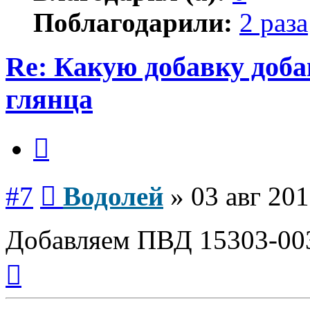
Поблагодарили:
2 раза
Re: Какую добавку доб
глянца
Цитата
Сообщение
#7
Водолей
»
03 авг 201
Добавляем ПВД 15303-00
Вернуться
к
началу