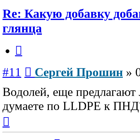
Re: Какую добавку доб
глянца
Цитата
Сообщение
#11
Сергей Прошин
»
Водолей, еще предлагают 
думаете по LLDPE к ПНД?
Вернуться
к
началу