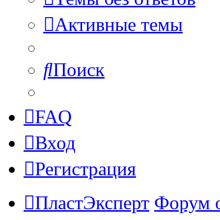
Активные темы
Поиск
FAQ
Вход
Регистрация
ПластЭксперт
Форум 