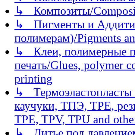
↳ Композиты/Сomposite
↳ Пигменты и Аддитив
полимерам)/Pigments an
↳ Клеи, полимерные по
печать/Glues, polymer co
printing
↳ Термоэластопласты и
каучуки, ТПЭ, TPE, рез
TPE, TPV, TPU and other
↳ Литье под давлением/