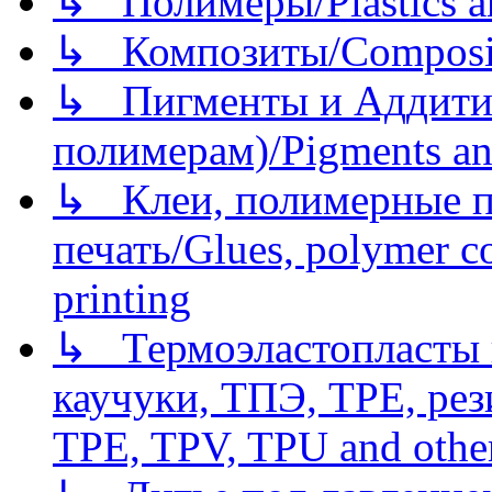
↳ Полимеры/Plastics a
↳ Композиты/Сomposite
↳ Пигменты и Аддитив
полимерам)/Pigments an
↳ Клеи, полимерные по
печать/Glues, polymer co
printing
↳ Термоэластопласты и
каучуки, ТПЭ, TPE, рез
TPE, TPV, TPU and other