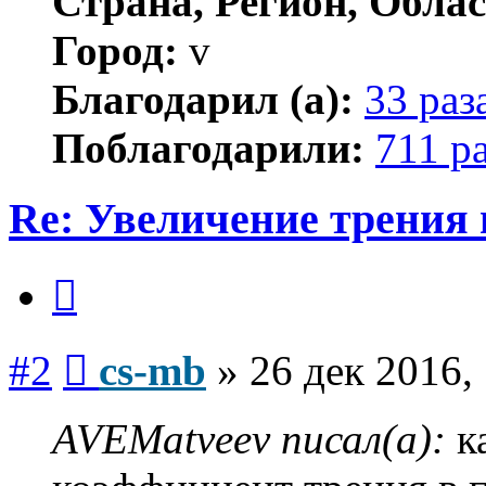
Страна, Регион, Облас
Город:
v
Благодарил (а):
33 раз
Поблагодарили:
711 р
Re: Увеличение трения 
Цитата
Сообщение
#2
cs-mb
»
26 дек 2016,
AVEMatveev писал(а):
к