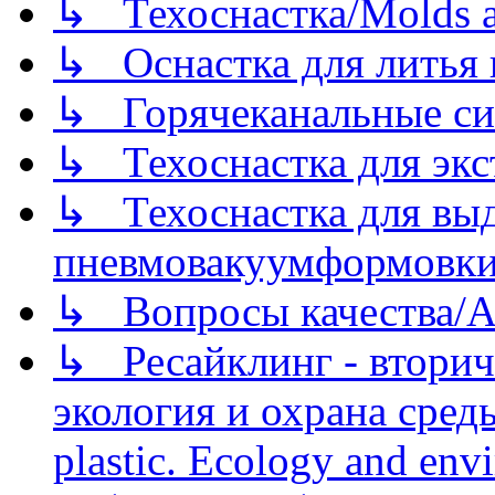
↳ Техоснастка/Molds a
↳ Оснастка для литья 
↳ Горячеканальные си
↳ Техоснастка для экс
↳ Техоснастка для вы
пневмовакуумформовк
↳ Вопросы качества/Abo
↳ Ресайклинг - вторич
экология и охрана среды/
plastic. Ecology and env