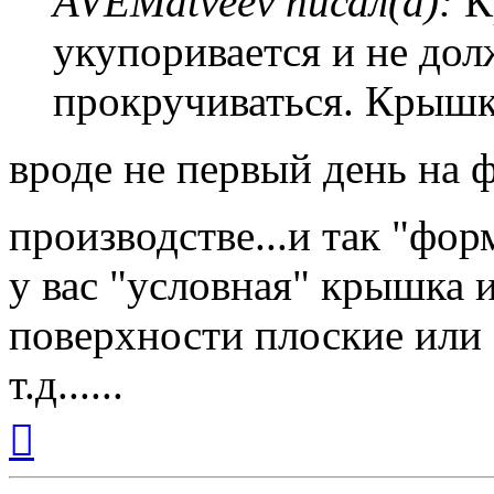
AVEMatveev писал(а):
К
укупоривается и не дол
прокручиваться. Крышка
вроде не первый день на ф
производстве...и так "фо
у вас "условная" крышка 
поверхности плоские или 
т.д......
Вернуться
к
началу