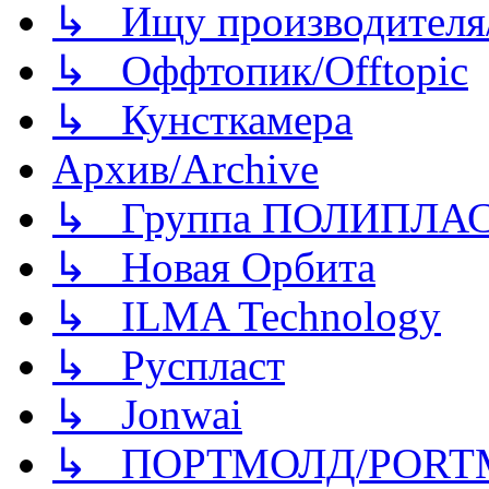
↳ Ищу производителя/
↳ Оффтопик/Offtopic
↳ Кунсткамера
Архив/Archive
↳ Группа ПОЛИПЛА
↳ Новая Орбита
↳ ILMA Technology
↳ Руспласт
↳ Jonwai
↳ ПОРТМОЛД/PORT