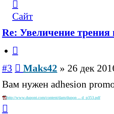
информация
пользователя
Maks42
Сайт
Re: Увеличение трения 
Цитата
Сообщение
#3
Maks42
»
26 дек 201
Вам нужен adhesion promot
http://www.dupont.com/content/dam/dupon ... d_p353.pdf
Вернуться
к
началу