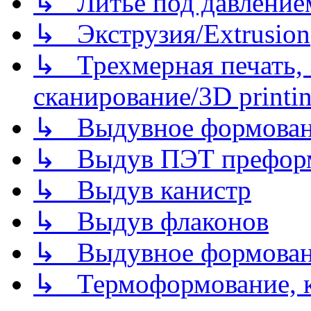
↳ Литье под давлением/
↳ Экструзия/Extrusion
↳ Трехмерная печать,
сканирование/3D printin
↳ Выдувное формован
↳ Выдув ПЭТ префор
↳ Выдув канистр
↳ Выдув флаконов
↳ Выдувное формован
↳ Термоформование, ка