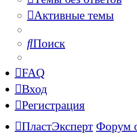
Активные темы
Поиск
FAQ
Вход
Регистрация
ПластЭксперт
Форум 