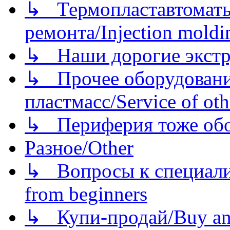
↳ Термопластавтоматы 
ремонта/Injection moldin
↳ Наши дорогие экстру
↳ Прочее оборудовани
пластмасс/Service of oth
↳ Периферия тоже обору
Разное/Other
↳ Вопросы к специали
from beginners
↳ Купи-продай/Buy and