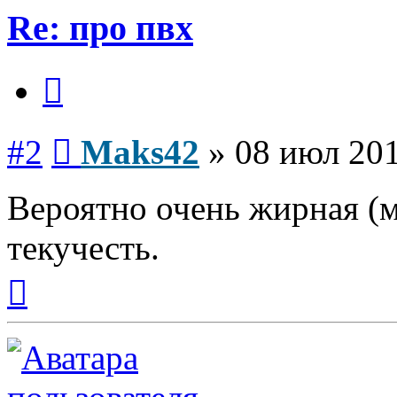
Re: про пвх
Цитата
Сообщение
#2
Maks42
»
08 июл 201
Вероятно очень жирная (м
текучесть.
Вернуться
к
началу