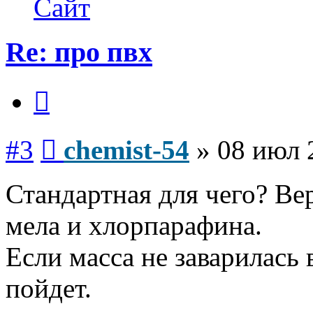
Сайт
54
Re: про пвх
Цитата
Сообщение
#3
chemist-54
»
08 июл 
Стандартная для чего? В
мела и хлорпарафина.
Если масса не заварилась 
пойдет.
Вернуться