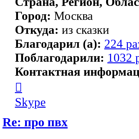
Страна, Регион, Облас
Город:
Москва
Откуда:
из сказки
Благодарил (а):
224 ра
Поблагодарили:
1032 
Контактная информац
Контактная
информация
пользователя
Kirilliq
Skype
Re: про пвх
Цитата