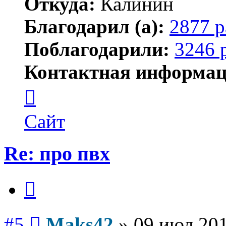
Откуда:
Калинин
Благодарил (а):
2877 р
Поблагодарили:
3246 
Контактная информац
Контактная
информация
пользователя
Maks42
Сайт
Re: про пвх
Цитата
Сообщение
#5
Maks42
»
09 июл 201