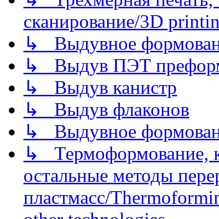
сканирование/3D printin
↳ Выдувное формован
↳ Выдув ПЭТ префор
↳ Выдув канистр
↳ Выдув флаконов
↳ Выдувное формован
↳ Термоформование, ка
остальные методы пере
пластмасс/Thermoforming