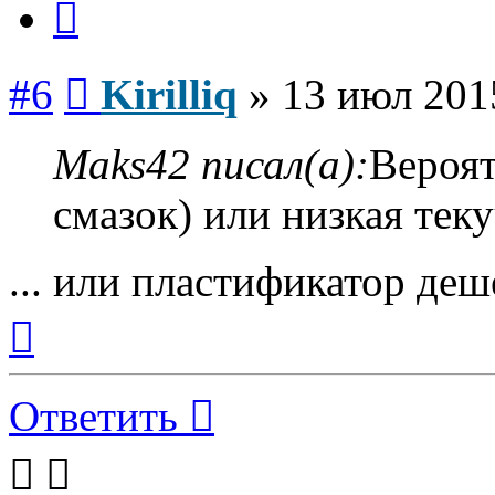
Сообщение
#6
Kirilliq
»
13 июл 201
Maks42 писал(а):
Вероят
смазок) или низкая теку
... или пластификатор деш
Вернуться
к
началу
Ответить