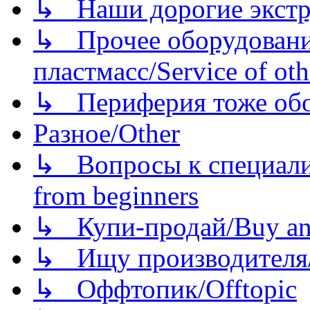
↳ Наши дорогие экстру
↳ Прочее оборудовани
пластмасс/Service of oth
↳ Периферия тоже обору
Разное/Other
↳ Вопросы к специали
from beginners
↳ Купи-продай/Buy and
↳ Ищу производителя/
↳ Оффтопик/Offtopic