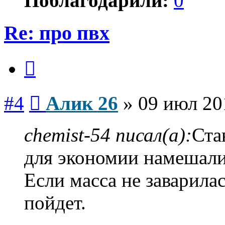
Поблагодарили:
0
Re: про пвх
Цитата
Сообщение
#4
Алик 26
»
09 июл 20
chemist-54 писал(а):
Ста
для экономии намешали
Если масса не заварилас
пойдет.