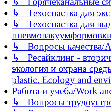
↳ Горячеканальные си
↳ Техоснастка для экс
↳ Техоснастка для вы
пневмовакуумформовк
↳ Вопросы качества/Abo
↳ Ресайклинг - вторич
экология и охрана среды/
plastic. Ecology and env
Работа и учеба/Work an
↳ Вопросы трудоустрой