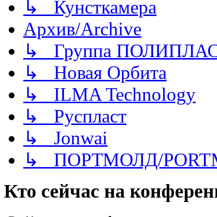
↳ Кунсткамера
Архив/Archive
↳ Группа ПОЛИПЛА
↳ Новая Орбита
↳ ILMA Technology
↳ Руспласт
↳ Jonwai
↳ ПОРТМОЛД/PORT
Кто сейчас на конфере