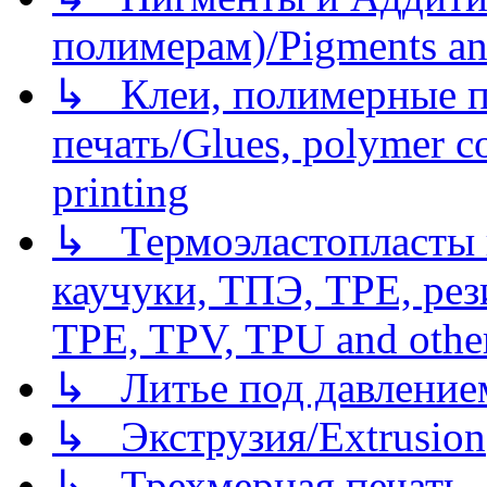
полимерам)/Pigments an
↳ Клеи, полимерные по
печать/Glues, polymer co
printing
↳ Термоэластопласты и
каучуки, ТПЭ, TPE, рез
TPE, TPV, TPU and other
↳ Литье под давлением/
↳ Экструзия/Extrusion
↳ Трехмерная печать,