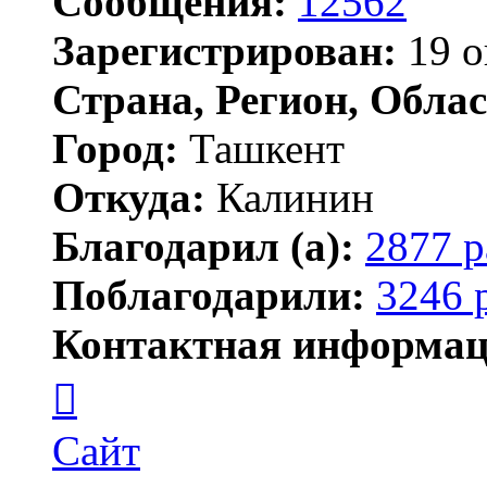
Сообщения:
12562
Зарегистрирован:
19 о
Страна, Регион, Облас
Город:
Ташкент
Откуда:
Калинин
Благодарил (а):
2877 р
Поблагодарили:
3246 
Контактная информац
Контактная
информация
пользователя
Maks42
Сайт