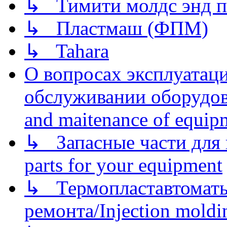
↳ Тимити молдс энд п
↳ Пластмаш (ФПМ)
↳ Tahara
О вопросах эксплуатаци
обслуживании оборудова
and maitenance of equip
↳ Запасные части для 
parts for your equipment
↳ Термопластавтоматы 
ремонта/Injection moldin