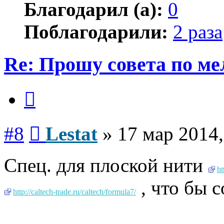
Благодарил (а):
0
Поблагодарили:
2 раза
Re: Прошу совета по ме
Цитата
Сообщение
#8
Lestat
»
17 мар 2014,
Спец. для плоской нити
ht
, что бы 
http://caltech-trade.ru/caltech/formula7/