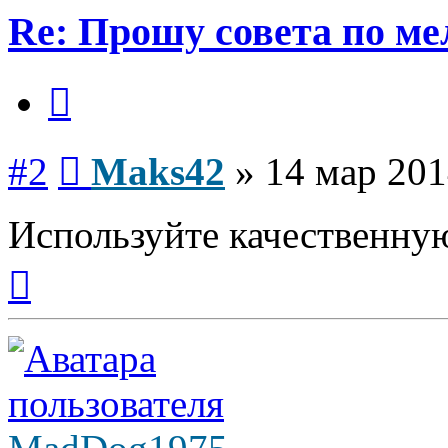
Re: Прошу совета по ме
Цитата
Сообщение
#2
Maks42
»
14 мар 201
Используйте качественную
Вернуться
к
началу