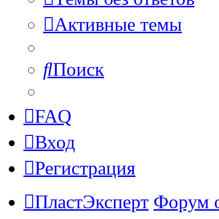
Активные темы
Поиск
FAQ
Вход
Регистрация
ПластЭксперт
Форум 