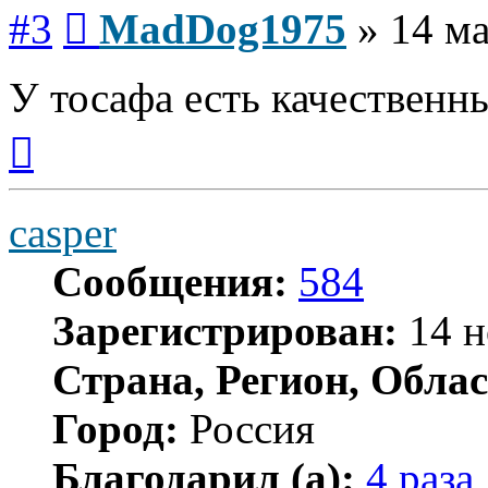
Сообщение
#3
MadDog1975
»
14 ма
У тосафа есть качественн
Вернуться
к
началу
casper
Сообщения:
584
Зарегистрирован:
14 н
Страна, Регион, Облас
Город:
Россия
Благодарил (а):
4 раза