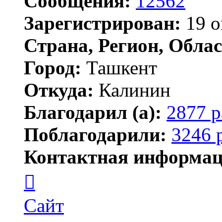
Сообщения:
12562
Зарегистрирован:
19 о
Страна, Регион, Облас
Город:
Ташкент
Откуда:
Калинин
Благодарил (а):
2877 р
Поблагодарили:
3246 
Контактная информац
Контактная
информация
пользователя
Maks42
Сайт