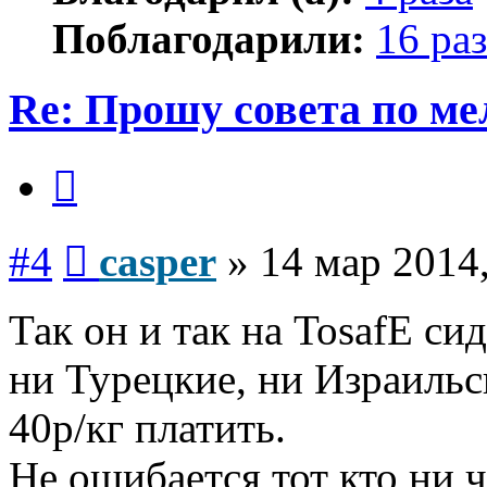
Поблагодарили:
16 раз
Re: Прошу совета по ме
Цитата
Сообщение
#4
casper
»
14 мар 2014,
Так он и так на TosafЕ си
ни Турецкие, ни Израильс
40р/кг платить.
Не ошибается тот кто ни ч