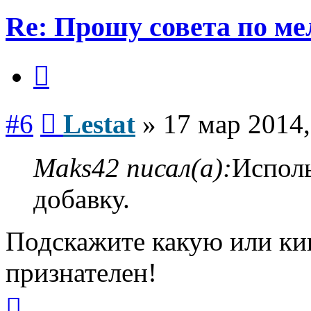
Re: Прошу совета по ме
Цитата
Сообщение
#6
Lestat
»
17 мар 2014,
Maks42 писал(а):
Исполь
добавку.
Подскажите какую или кин
признателен!
Вернуться
к