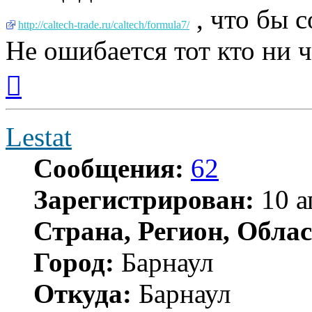
, что бы 
http://caltech-trade.ru/caltech/formula7/
Не ошибается тот кто ни ч
Вернуться
к
началу
Lestat
Сообщения:
62
Зарегистрирован:
10 а
Страна, Регион, Облас
Город:
Барнаул
Откуда:
Барнаул